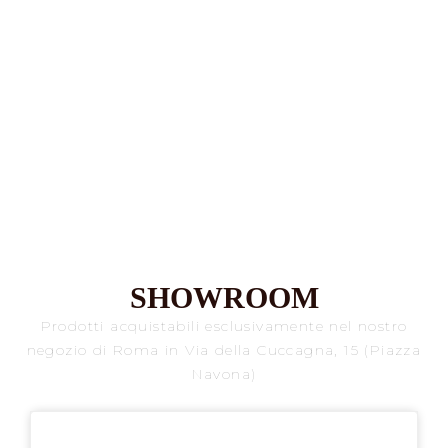
Cappelli per Lui
,
Nuovi arrivi
,
Panama
,
Primavera/Estate
,
Stetson
Cappello Panama Vermaron Traveller by
Stetson
259,00
€
SHOWROOM
Prodotti acquistabili esclusivamente nel nostro
negozio di Roma in Via della Cuccagna, 15 (Piazza
Navona)