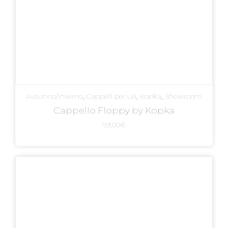
Autunno/Inverno
,
Cappelli per Lei
,
Kopka
,
Showroom
Cappello Floppy by Kopka
69,00
€