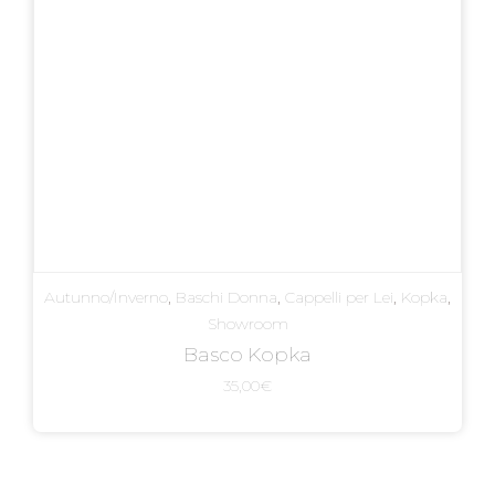
Autunno/Inverno
,
Baschi Donna
,
Cappelli per Lei
,
Kopka
,
Showroom
Basco Kopka
35,00
€