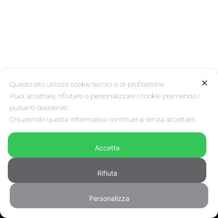
✕
Questo sito utilizza cookie tecnici e di profilazione.
Puoi accettare, rifiutare o personalizzare i cookie premendo i
pulsanti desiderati.
Chiudendo questa informativa continuerai senza accettare.
Accetta
La moda passa, lo stile resta
(Coco Chanel)
Rifiuta
Personalizza
CONTATTO