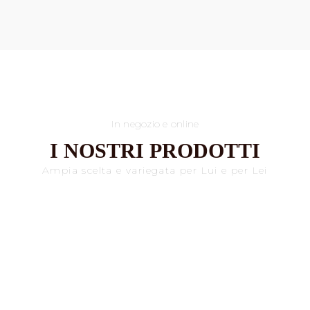
In negozio e online
I NOSTRI PRODOTTI
Ampia scelta e variegata per Lui e per Lei
CAPPELLI PER LUI
CAPPELLI PER LEI