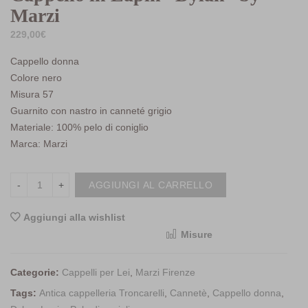
Marzi
229,00
€
Cappello donna
Colore nero
Misura 57
Guarnito con nastro in canneté grigio
Materiale: 100% pelo di coniglio
Marca: Marzi
AGGIUNGI AL CARRELLO
Aggiungi alla wishlist
Misure
<i class="icon-shuffle"></i>Compara
Categorie:
Cappelli per Lei
,
Marzi Firenze
Tags:
Antica cappelleria Troncarelli
,
Cannetè
,
Cappello donna
,