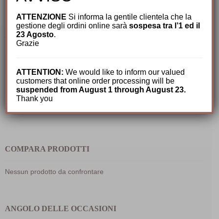
75,00
€
ATTENZIONE
Si informa la gentile clientela che la
gestione degli ordini online sarà
sospesa tra l’1 ed il
23 Agosto
.
CERCA TRA I NOSTRI PRODOTTI
Grazie
Cerca:
ATTENTION:
We would like to inform our valued
customers that online order processing will be
suspended from August 1 through August 23.
Thank you
IL MIO CARRELLO
COMPARA PRODOTTI
Nessun prodotto da confrontare
ANGOLO DELLE OCCASIONI