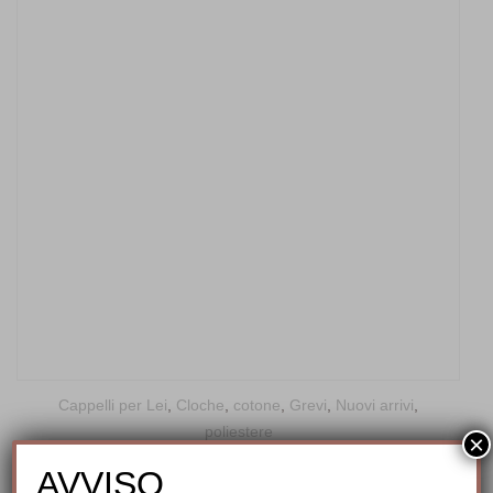
Cappelli per Lei
,
Cloche
,
cotone
,
Grevi
,
Nuovi arrivi
,
poliestere
×
Cappello Cloche mod. Fregene by Grevi
AVVISO