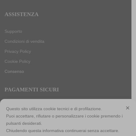
ASSISTENZA
Supporto
Condizioni di vendita
Privacy Policy
Cookie Policy
Consenso
PAGAMENTI SICURI
✕
Questo sito utilizza cookie tecnici e di profilazione.
Puoi accettare, rifiutare o personalizzare i cookie premendo i
Antica Cappelleria Troncarelli s.r.l. a socio unico
pulsanti desiderati.
Codice Fiscale, Iscrizione registro imprese di Roma e Partita
Chiudendo questa informativa continuerai senza accettare.
IVA: 05803741007