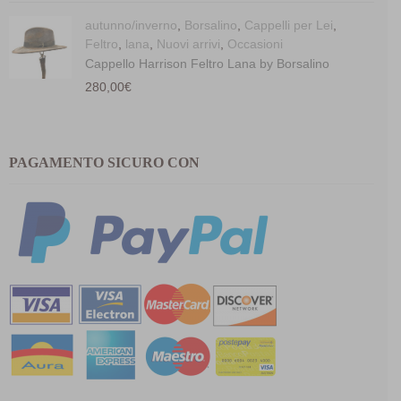
autunno/inverno
,
Borsalino
,
Cappelli per Lei
,
Feltro
,
lana
,
Nuovi arrivi
,
Occasioni
Cappello Harrison Feltro Lana by Borsalino
280,00
€
PAGAMENTO SICURO CON