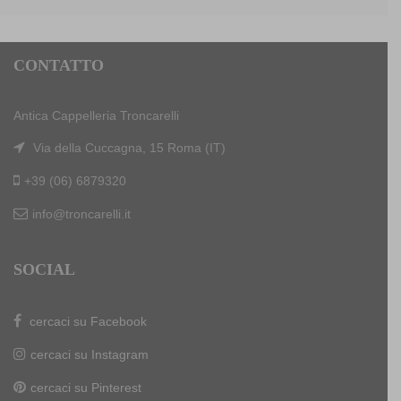
CONTATTO
Antica Cappelleria Troncarelli
Via della Cuccagna, 15 Roma (IT)
+39 (06) 6879320
info@troncarelli.it
SOCIAL
cercaci su Facebook
cercaci su Instagram
cercaci su Pinterest