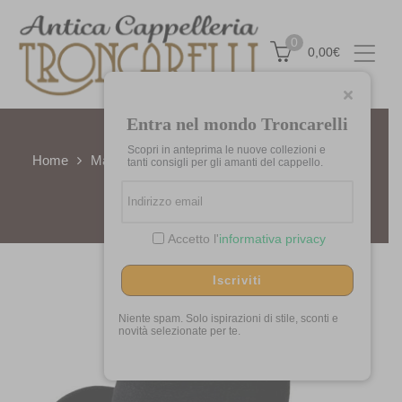
0
0,00
€
Entra nel mondo Troncarelli
Scopri in anteprima le nuove collezioni e
Home
Marchi
Marzi Firenze
Cappello in Lapin
tanti consigli per gli amanti del cappello.
“Dylan” by Marzi
Accetto l'
informativa privacy
Iscriviti
Niente spam. Solo ispirazioni di stile, sconti e
novità selezionate per te.