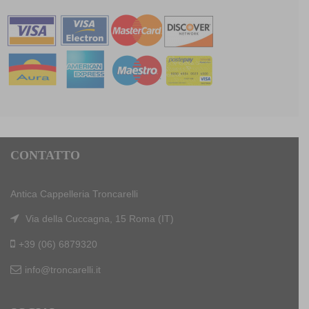
CONTATTO
Antica Cappelleria Troncarelli
Via della Cuccagna, 15 Roma (IT)
+39 (06) 6879320
info@troncarelli.it