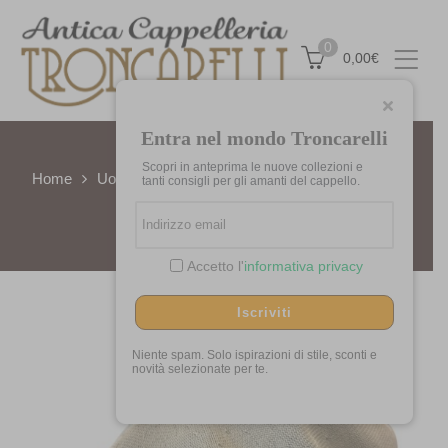
0
0,00
€
Entra nel mondo Troncarelli
Scopri in anteprima le nuove collezioni e
Home
Uomo/Donna
Primavera/Estate
Coppola
tanti consigli per gli amanti del cappello.
Tropic 504 by Kangol
Accetto l'
informativa privacy
Iscriviti
Niente spam. Solo ispirazioni di stile, sconti e
novità selezionate per te.