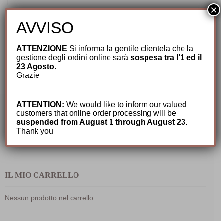
×
Cappelli per Lui
,
Estivi Uomo
,
Nuovi arrivi
AVVISO
Cappello Bucket Lino
78,00
€
ATTENZIONE
Si informa la gentile clientela che la
gestione degli ordini online sarà
sospesa tra l’1 ed il
23 Agosto
.
Grazie
ATTENTION:
We would like to inform our valued
CERCA TRA I NOSTRI PRODOTTI
customers that online order processing will be
suspended from August 1 through August 23.
Cerca:
Thank you
IL MIO CARRELLO
Nessun prodotto nel carrello.