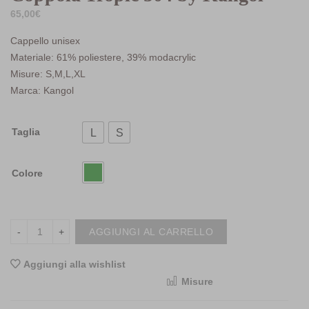
65,00
€
Cappello unisex
Materiale: 61% poliestere, 39% modacrylic
Misure: S,M,L,XL
Marca: Kangol
Taglia
L
S
Colore
AGGIUNGI AL CARRELLO
Aggiungi alla wishlist
Misure
<i class="icon-shuffle"></i>Compara