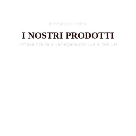
In negozio e online
I NOSTRI PRODOTTI
Ampia scelta e variegata per Lui e per Lei
CAPPELLI PER LUI
CAPPELLI PER LEI
ACCESSORI PER LUI
ACCESSORI PER LEI