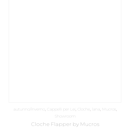
autunno/inverno
,
Cappelli per Lei
,
Cloche
,
lana
,
Mucros
,
Showroom
Cloche Flapper by Mucros