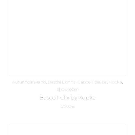
Autunno/Inverno
,
Baschi Donna
,
Cappelli per Lei
,
Kopka
,
Showroom
Basco Felix by Kopka
59,00
€