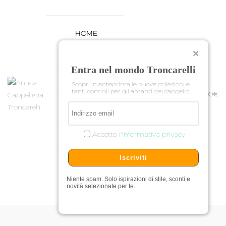
HOME
CHI SIAMO
Entra nel mondo Troncarelli
SHOP
Scopri in anteprima le nuove collezioni e
0
0
tanti consigli per gli amanti del cappello.
0,00
€
OCCASIONI
CONTATTI
Accetto l'
informativa privacy
Iscriviti
Niente spam. Solo ispirazioni di stile, sconti e
novità selezionate per te.