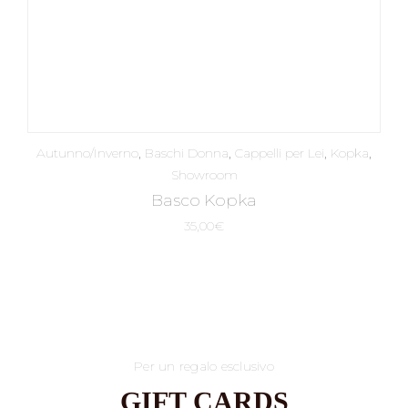
Autunno/Inverno
,
Baschi Donna
,
Cappelli per Lei
,
Kopka
,
Showroom
Basco Kopka
35,00
€
Per un regalo esclusivo
GIFT CARDS