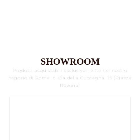
Stetson
259,00
€
SHOWROOM
Prodotti acquistabili esclusivamente nel nostro
negozio di Roma in Via della Cuccagna, 15 (Piazza
Navona)