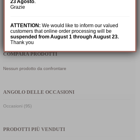
23 Agosto
.
Grazie
IL MIO CARRELLO
ATTENTION:
We would like to inform our valued
Nessun prodotto nel carrello.
customers that online order processing will be
suspended from August 1 through August 23.
Thank you
COMPARA PRODOTTI
Nessun prodotto da confrontare
ANGOLO DELLE OCCASIONI
Occasioni (95)
PRODOTTI PIÙ VENDUTI