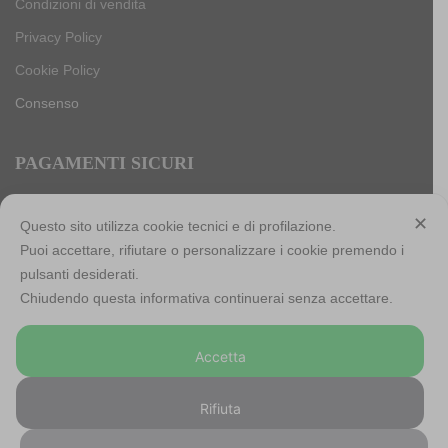
Condizioni di vendita
Privacy Policy
Cookie Policy
Consenso
PAGAMENTI SICURI
✕
Questo sito utilizza cookie tecnici e di profilazione.
Puoi accettare, rifiutare o personalizzare i cookie premendo i
Antica Cappelleria Troncarelli s.r.l. a socio unico
pulsanti desiderati.
Codice Fiscale, Iscrizione registro imprese di Roma e Partita
Chiudendo questa informativa continuerai senza accettare.
IVA: 05803741007
Numero R.E.A: RM-923484
Capitale sociale: € 10.000,00 int. versato
Accetta
Rifiuta
©
2026 – Antica Cappelleria Troncarelli ® – Powered and
Hosted by
Starfarm Internet Communications srl