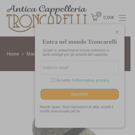
0
0,00
€
Entra nel mondo Troncarelli
Scopri in anteprima le nuove collezioni e
Home
Marchi
Mucros
Cloche Clodagh by Mucros
tanti consigli per gli amanti del cappello.
Accetto l'
informativa privacy
Iscriviti
Niente spam. Solo ispirazioni di stile, sconti e
novità selezionate per te.