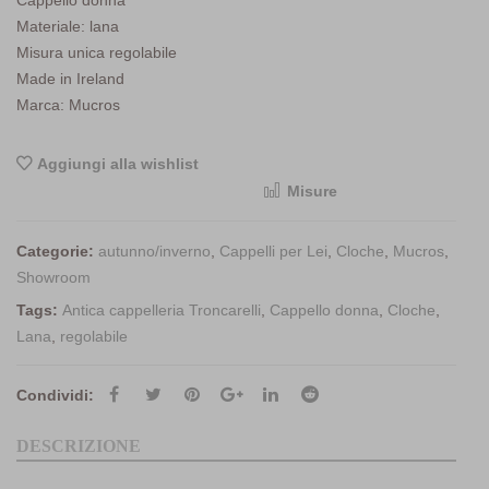
Materiale: lana
Misura unica regolabile
Made in Ireland
Marca: Mucros
Aggiungi alla wishlist
Misure
<i class="icon-shuffle"></i>Compara
Categorie:
autunno/inverno
,
Cappelli per Lei
,
Cloche
,
Mucros
,
Showroom
Tags:
Antica cappelleria Troncarelli
,
Cappello donna
,
Cloche
,
Lana
,
regolabile
Condividi:
DESCRIZIONE