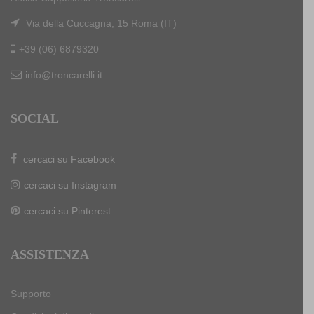
Via della Cuccagna, 15 Roma (IT)
+39 (06) 6879320
info@troncarelli.it
SOCIAL
cercaci su Facebook
cercaci su Instagram
cercaci su Pinterest
ASSISTENZA
Supporto