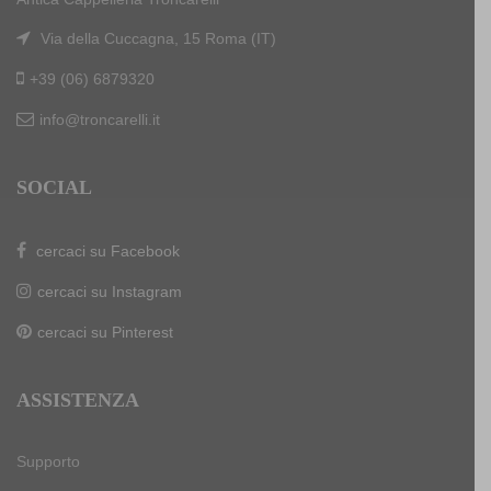
Via della Cuccagna, 15 Roma (IT)
+39 (06) 6879320
info@troncarelli.it
SOCIAL
cercaci su Facebook
cercaci su Instagram
cercaci su Pinterest
ASSISTENZA
Supporto