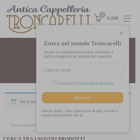
0
0,00
€
Entra nel mondo Troncarelli
Scopri in anteprima le nuove collezioni e
BEATEX
tanti consigli per gli amanti del cappello.
Home
Marchi
Beatex
Accetto l'
informativa privacy
Iscriviti
No products were found matching your selection.
Niente spam. Solo ispirazioni di stile, sconti e
novità selezionate per te.
Cerca:
CERCA TRA I NOSTRI PRODOTTI