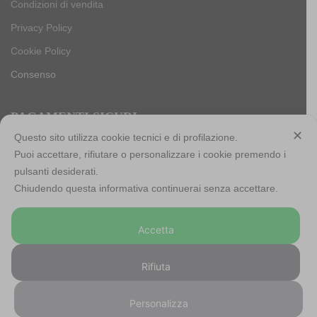
Condizioni di vendita
Privacy Policy
Cookie Policy
Consenso
PAGAMENTI SICURI
✕
Questo sito utilizza cookie tecnici e di profilazione.
Puoi accettare, rifiutare o personalizzare i cookie premendo i
pulsanti desiderati.
Antica Cappelleria Troncarelli s.r.l. a socio unico
Chiudendo questa informativa continuerai senza accettare.
Codice Fiscale, Iscrizione registro imprese di Roma e Partita
IVA: 05803741007
Accetta
Numero R.E.A: RM-923484
Capitale sociale: € 10.000,00 int. versato
Rifiuta
©
2026 – Antica Cappelleria Troncarelli ® – Powered and
Personalizza
Hosted by
Starfarm Internet Communications srl