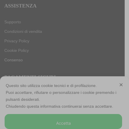
ASSISTENZA
Supporto
Condizioni di vendita
Privacy Policy
Cookie Policy
Consenso
PAGAMENTI SICURI
✕
Questo sito utilizza cookie tecnici e di profilazione.
Puoi accettare, rifiutare o personalizzare i cookie premendo i
pulsanti desiderati.
Antica Cappelleria Troncarelli s.r.l. a socio unico
Chiudendo questa informativa continuerai senza accettare.
Codice Fiscale, Iscrizione registro imprese di Roma e Partita
IVA: 05803741007
Accetta
Numero R.E.A: RM-923484