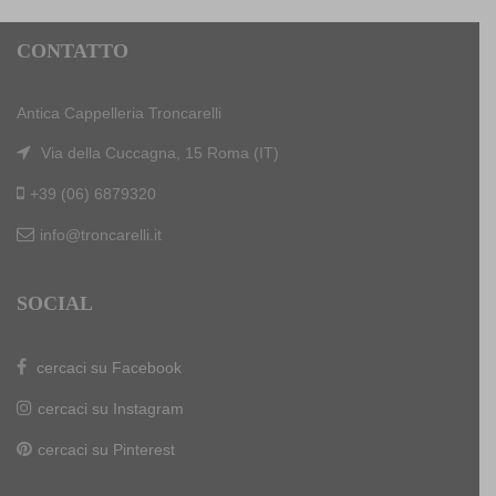
CONTATTO
Antica Cappelleria Troncarelli
Via della Cuccagna, 15 Roma (IT)
+39 (06) 6879320
info@troncarelli.it
SOCIAL
cercaci su Facebook
cercaci su Instagram
cercaci su Pinterest