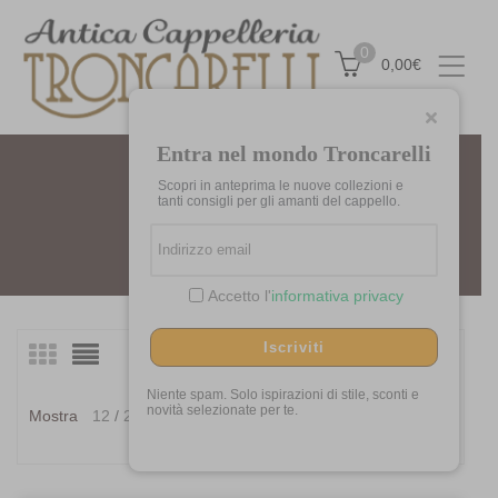
0
0,00
€
Entra nel mondo Troncarelli
Scopri in anteprima le nuove collezioni e
TESI
tanti consigli per gli amanti del cappello.
Home
Marchi
Tesi
Accetto l'
informativa privacy
Iscriviti
Visualizzazione di 3 risultati
Ordina
in
Niente spam. Solo ispirazioni di stile, sconti e
Ordina in base al più
novità selezionate per te.
Mostra
12
24
36
base
recente
al
più