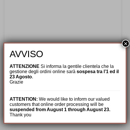
×
Cappelli per Lui
,
Nuovi arrivi
,
Paglia
,
Panama
,
AVVISO
Primavera/Estate
,
Tesi
,
Uomo
Cappello f12 Montex Fine Tesi X Troncarelli
ATTENZIONE
Si informa la gentile clientela che la
gestione degli ordini online sarà
sospesa tra l’1 ed il
980,00
€
23 Agosto
.
Grazie
CERCA TRA I NOSTRI PRODOTTI
ATTENTION:
We would like to inform our valued
customers that online order processing will be
Cerca:
suspended from August 1 through August 23.
Thank you