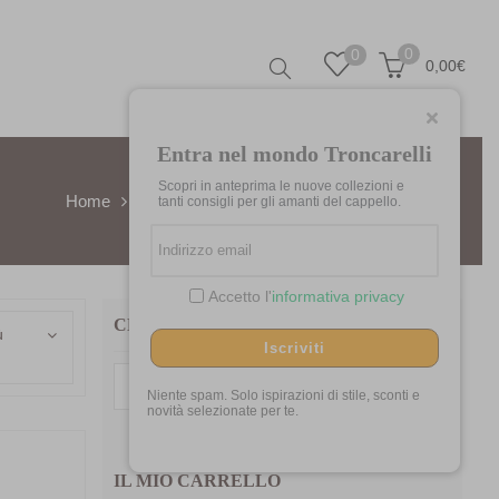
0
0
0,00
€
Entra nel mondo Troncarelli
Scopri in anteprima le nuove collezioni e
Home
Donna
Cappelli per Lei
Estivi Donna
tanti consigli per gli amanti del cappello.
Accetto l'
informativa privacy
CERCA TRA I NOSTRI PRODOTTI
ù
Iscriviti
Cerca:
Niente spam. Solo ispirazioni di stile, sconti e
novità selezionate per te.
IL MIO CARRELLO