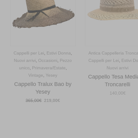
Cappelli per Lei
,
Estivi Donna
,
Antica Cappelleria Troncar
Nuovi arrivi
,
Occasioni
,
Pezzo
Cappelli per Lei
,
Estivi D
unico
,
Primavera/Estate
,
Nuovi arrivi
Vintage
,
Yesey
Cappello Tesa Medi
Cappello Tralux Bao by
Troncarelli
Yesey
140,00
€
Il
Il
365,00
€
219,00
€
prezzo
prezzo
originale
attuale
era:
è:
365,00€.
219,00€.