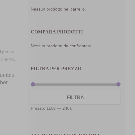
Nessun prodotto nel carrello.
COMPARA PRODOTTI
Nessun prodotto da confrontare
i per Lei
,
vi arrivi
,
FILTRA PER PREZZO
lombia
chet
Prezzo
Prezzo
FILTRA
Min
Max
Prezzo:
110€
—
240€