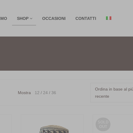
AMO
SHOP
OCCASIONI
CONTATTI
Ordina in base al pi
Mostra
12
24
36
recente
SOLD
OUT