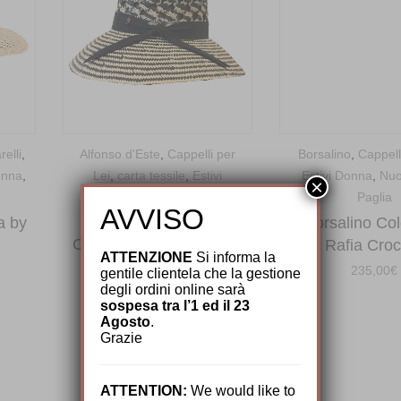
elli
,
Alfonso d'Este
,
Cappelli per
Borsalino
,
Cappell
onna
,
Lei
,
carta tessile
,
Estivi
Estivi Donna
,
Nuo
×
Donna
,
Nuovi arrivi
,
Paglia
AVVISO
Primavera/Estate
a by
Borsalino Co
Cappello In Papier Giap
Rafia Cro
ATTENZIONE
Si informa la
by Alfonso D’este
235,00
€
gentile clientela che la gestione
degli ordini online sarà
119,00
€
sospesa tra l’1 ed il 23
Agosto
.
Grazie
ATTENTION:
We would like to