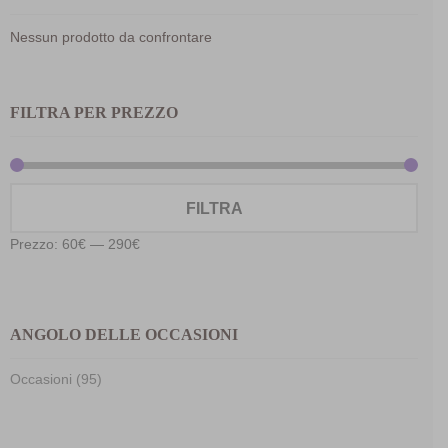
Nessun prodotto da confrontare
FILTRA PER PREZZO
Prez
Prez
FILTRA
Min
Max
Prezzo:
60€
—
290€
ANGOLO DELLE OCCASIONI
Occasioni (95)