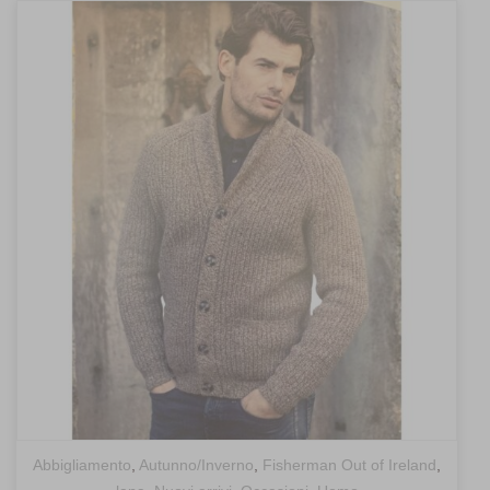
recent
Abbigliamento
,
Autunno/Inverno
,
Fisherman Out of Ireland
,