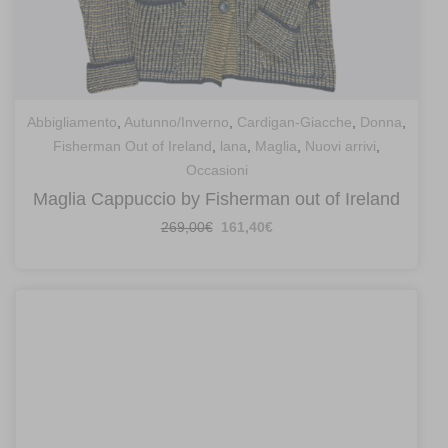
Abbigliamento
,
Autunno/Inverno
,
Cardigan-Giacche
,
Donna
,
Fisherman Out of Ireland
,
lana
,
Maglia
,
Nuovi arrivi
,
Occasioni
Maglia Cappuccio by Fisherman out of Ireland
Il
Il
269,00
€
161,40
€
prezzo
prezzo
originale
attuale
era:
è:
269,00€.
161,40€.