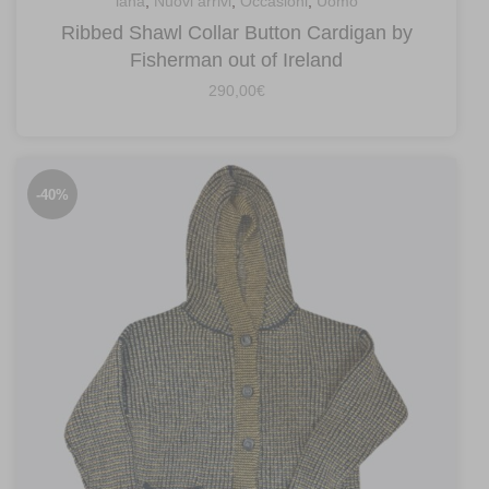
lana
,
Nuovi arrivi
,
Occasioni
,
Uomo
Ribbed Shawl Collar Button Cardigan by
Fisherman out of Ireland
290,00
€
-40%