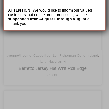
ATTENTION:
We would like to inform our valued
customers that online order processing will be
suspended from August 1 through August 23.
Thank you
autunno/inverno
,
Cappelli per Lei
,
Fisherman Out of Ireland
,
lana
,
Nuovi arrivi
Berretto Jersey Hat Whit Roll Edge
69,00
€