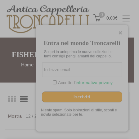
0
0,00
€
Entra nel mondo Troncarelli
Scopri in anteprima le nuove collezioni e
FISHERMAN OUT OF IRELAND
tanti consigli per gli amanti del cappello.
Home
Marchi
Fisherman Out of Ireland
Accetto l'
informativa privacy
Iscriviti
Visualizzazione di 8 risultati
Ordina
in
Niente spam. Solo ispirazioni di stile, sconti e
Ordina in base al più
novità selezionate per te.
Mostra
12
24
36
base
recente
al
più