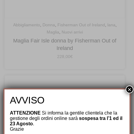
Abbigliamento
,
Donna
,
Fisherman Out of Ireland
,
lana
,
Maglia
,
Nuovi arrivi
Maglia Fair Isle donna by Fisherman Out of
Ireland
228,00
€
×
AVVISO
ATTENZIONE
Si informa la gentile clientela che la
gestione degli ordini online sarà
sospesa tra l’1 ed il
23 Agosto
.
Grazie