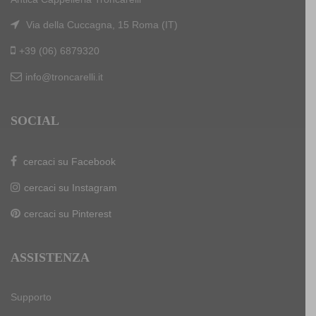
Via della Cuccagna, 15 Roma (IT)
+39 (06) 6879320
info@troncarelli.it
SOCIAL
cercaci su Facebook
cercaci su Instagram
cercaci su Pinterest
ASSISTENZA
Supporto