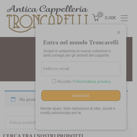
0
0,00
€
Entra nel mondo Troncarelli
Scopri in anteprima le nuove collezioni e
MAD4HATS
tanti consigli per gli amanti del cappello.
Home
Marchi
Mad4Hats
Accetto l'
informativa privacy
Iscriviti
No products were found matching your selection.
Niente spam. Solo ispirazioni di stile, sconti e
novità selezionate per te.
Cerca:
CERCA TRA I NOSTRI PRODOTTI