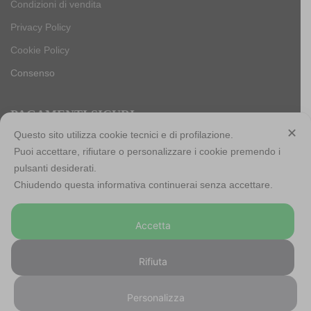
Condizioni di vendita
Privacy Policy
Cookie Policy
Consenso
PAGAMENTI SICURI
✕
Questo sito utilizza cookie tecnici e di profilazione.
Puoi accettare, rifiutare o personalizzare i cookie premendo i
pulsanti desiderati.
Antica Cappelleria Troncarelli s.r.l. a socio unico
Chiudendo questa informativa continuerai senza accettare.
Codice Fiscale, Iscrizione registro imprese di Roma e Partita
IVA: 05803741007
Accetta
Numero R.E.A: RM-923484
Capitale sociale: € 10.000,00 int. versato
Rifiuta
©
2026 – Antica Cappelleria Troncarelli ® – Powered and
Personalizza
Hosted by
Starfarm Internet Communications srl