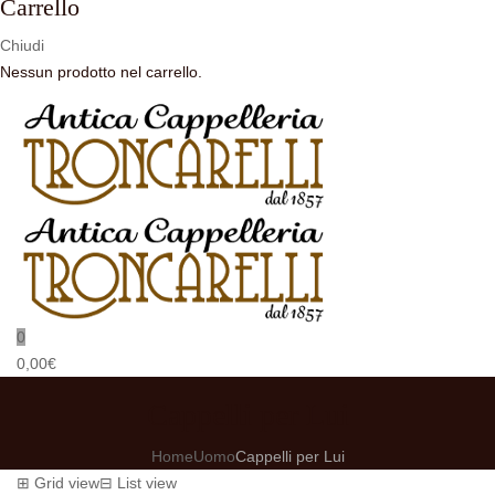
Carrello
Chiudi
Nessun prodotto nel carrello.
0
0,00
€
Cappelli per Lui
Home
Uomo
Cappelli per Lui
⊞
Grid view
⊟
List view