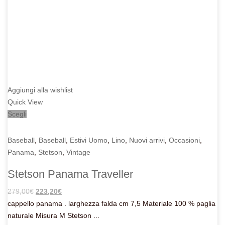
Aggiungi alla wishlist
Quick View
Scegli
Baseball
,
Baseball
,
Estivi Uomo
,
Lino
,
Nuovi arrivi
,
Occasioni
,
Panama
,
Stetson
,
Vintage
Stetson Panama Traveller
Il
Il
279,00
€
223,20
€
prezzo
prezzo
cappello panama . larghezza falda cm 7,5 Materiale 100 % paglia
originale
attuale
naturale Misura M Stetson ...