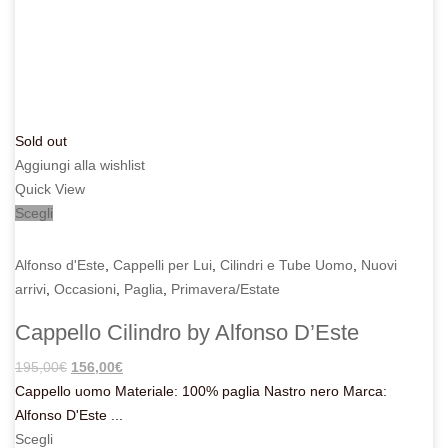
Sold out
Aggiungi alla wishlist
Quick View
Scegli
Alfonso d'Este
,
Cappelli per Lui
,
Cilindri e Tube Uomo
,
Nuovi
arrivi
,
Occasioni
,
Paglia
,
Primavera/Estate
Cappello Cilindro by Alfonso D’Este
Il
Il
195,00
€
156,00
€
prezzo
prezzo
Cappello uomo Materiale: 100% paglia Nastro nero Marca:
originale
attuale
Alfonso D'Este ...
era:
è:
Scegli