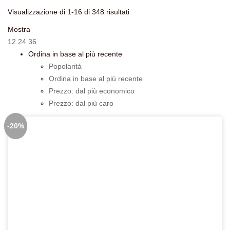
Ordina
Visualizzazione di 1-16 di 348 risultati
in
Mostra
base
12
24
36
al
Ordina in base al più recente
più
Popolarità
recente
Ordina in base al più recente
Prezzo: dal più economico
Prezzo: dal più caro
-20%