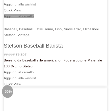
Aggiungi alla wishlist
Quick View
Aggiungi al carrello
Baseball
,
Baseball
,
Estivi Uomo
,
Lino
,
Nuovi arrivi
,
Occasioni
,
Stetson
,
Vintage
Stetson Baseball Barista
Il
Il
99,00
€
79,20
€
prezzo
prezzo
Berretto da Baseball stile americano . Fodera cotone Materiale
originale
attuale
100 % LIno Stetson ...
era:
è:
Aggiungi al carrello
99,00€.
79,20€.
Aggiungi alla wishlist
Quick View
-50%