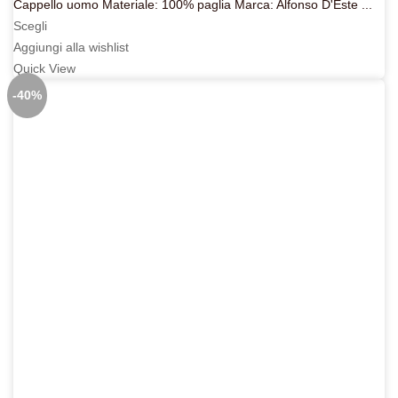
prezzo
prezzo
Cappello uomo Materiale: 100% paglia Marca: Alfonso D'Este ...
originale
attuale
Scegli
era:
è:
Aggiungi alla wishlist
199,00€.
159,20€.
Quick View
-40%