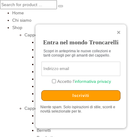
Home
Chi siamo
Shop
Cappelli per Lei
Entra nel mondo Troncarelli
Baschi
Cerimonia
Scopri in anteprima le nuove collezioni e
tanti consigli per gli amanti del cappello.
Cilindri e Tube
Cloche
Estivi
Feltro
Accetto l'
informativa privacy
Pelliccia
Turbanti
Iscriviti
Universitari
Niente spam. Solo ispirazioni di stile, sconti e
Cappelli per Lui
novità selezionate per te.
Baschi
Baseball
Berretti