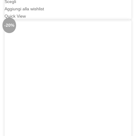
era:
è:
Scegli
279,00€.
223,20€.
Aggiungi alla wishlist
Quick View
-20%