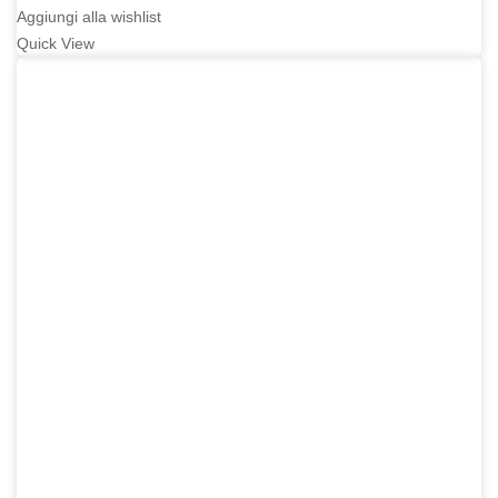
195,00€.
156,00€.
Aggiungi alla wishlist
Quick View