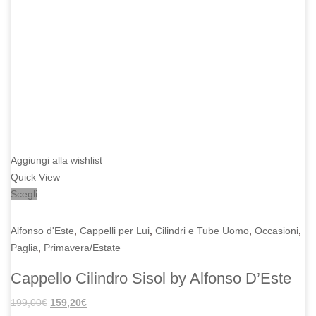
Aggiungi alla wishlist
Quick View
Scegli
Alfonso d'Este
,
Cappelli per Lui
,
Cilindri e Tube Uomo
,
Occasioni
,
Paglia
,
Primavera/Estate
Cappello Cilindro Sisol by Alfonso D’Este
Il
Il
199,00
€
159,20
€