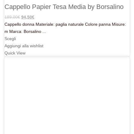
Cappello Papier Tesa Media by Borsalino
Il
Il
189,00
€
94,50
€
prezzo
prezzo
Cappello donna Materiale: paglia naturale Colore panna Misure:
originale
attuale
m Marca: Borsalino ...
era:
è:
Scegli
189,00€.
94,50€.
Aggiungi alla wishlist
Quick View