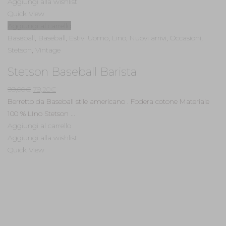
Aggiungi alla wishlist
Quick View
Aggiungi al carrello
Baseball
,
Baseball
,
Estivi Uomo
,
Lino
,
Nuovi arrivi
,
Occasioni
,
Stetson
,
Vintage
Stetson Baseball Barista
Il
Il
99,00
€
79,20
€
prezzo
prezzo
Berretto da Baseball stile americano . Fodera cotone Materiale
originale
attuale
100 % LIno Stetson ...
era:
è:
Aggiungi al carrello
99,00€.
79,20€.
Aggiungi alla wishlist
Quick View