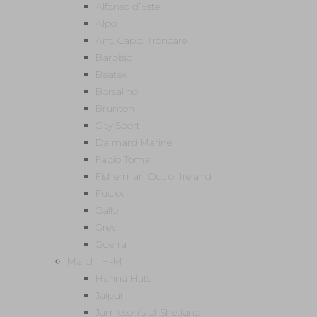
Alfonso d’Este
Alpo
Ant. Capp. Troncarelli
Barbisio
Beatex
Borsalino
Brunton
City Sport
Dalmard Marine
Fabio Toma
Fisherman Out of Ireland
Fuuxxi
Gallo
Grevi
Guerra
Marchi H-M
Hanna Hats
Jaipur
Jamieson’s of Shetland