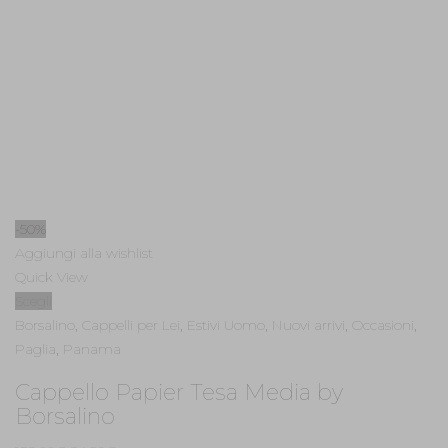
-50%
Aggiungi alla wishlist
Quick View
Scegli
Borsalino
,
Cappelli per Lei
,
Estivi Uomo
,
Nuovi arrivi
,
Occasioni
,
Paglia
,
Panama
Cappello Papier Tesa Media by
Borsalino