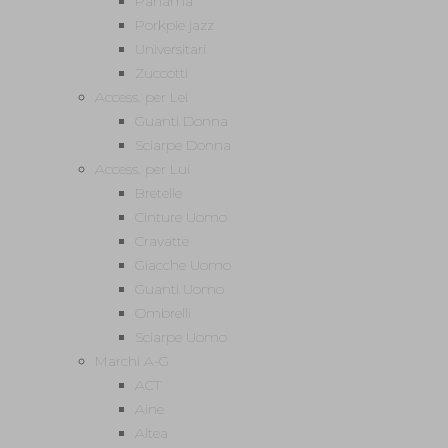
Panama
Porkpie jazz
Universitari
Zuccotti
Access. per Lei
Guanti Donna
Sciarpe Donna
Access. per Lui
Bretelle
Cinture Uomo
Cravatte
Giacche Uomo
Guanti Uomo
Ombrelli
Sciarpe Uomo
Marchi A-G
ACT
Aine
Altea