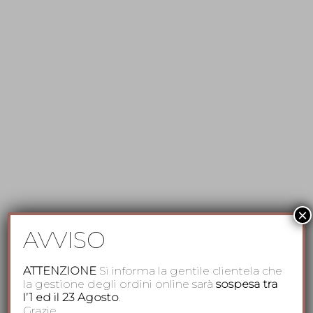
×
AVVISO
ATTENZIONE
Si informa la gentile clientela che
la gestione degli ordini online sarà
sospesa tra
l’1 ed il 23 Agosto
.
Grazie