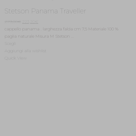
Stetson Panama Traveller
Il
Il
279,00
€
223,20
€
prezzo
prezzo
cappello panama . larghezza falda cm 7,5 Materiale 100 %
originale
attuale
paglia naturale Misura M Stetson ...
era:
è:
Scegli
279,00€.
223,20€.
Aggiungi alla wishlist
Quick View