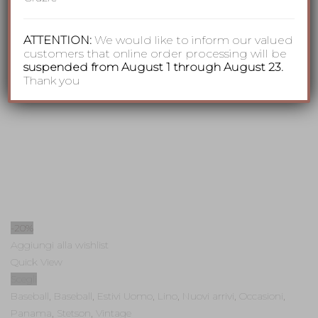
ATTENTION:
We would like to inform our valued
customers that online order processing will be
suspended from August 1 through August 23.
Thank you
-20%
Aggiungi alla wishlist
Quick View
Scegli
Baseball
,
Baseball
,
Estivi Uomo
,
Lino
,
Nuovi arrivi
,
Occasioni
,
Panama
,
Stetson
,
Vintage