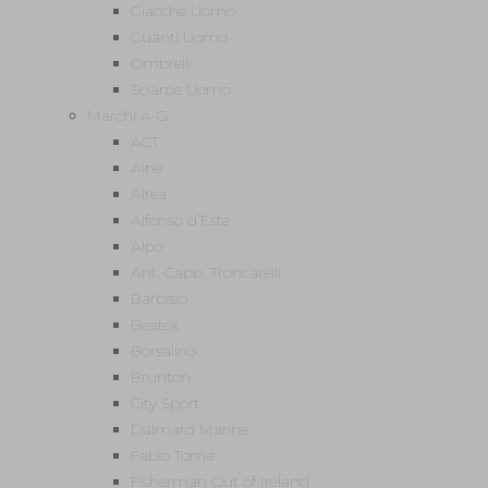
Giacche Uomo
Guanti Uomo
Ombrelli
Sciarpe Uomo
Marchi A-G
ACT
Aine
Altea
Alfonso d’Este
Alpo
Ant. Capp. Troncarelli
Barbisio
Beatex
Borsalino
Brunton
City Sport
Dalmard Marine
Fabio Toma
Fisherman Out of Ireland