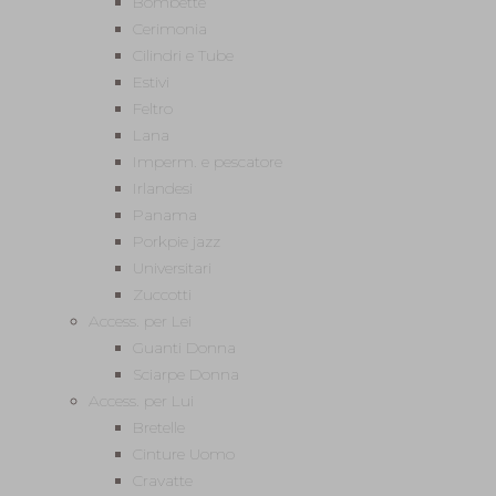
Bombette
Cerimonia
Cilindri e Tube
Estivi
Feltro
Lana
Imperm. e pescatore
Irlandesi
Panama
Porkpie jazz
Universitari
Zuccotti
Access. per Lei
Guanti Donna
Sciarpe Donna
Access. per Lui
Bretelle
Cinture Uomo
Cravatte