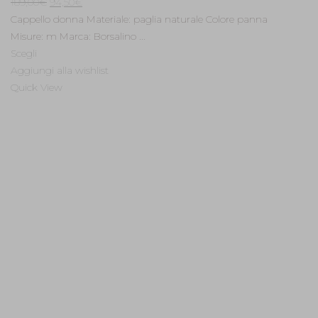
Il
Il
189,00
€
94,50
€
prezzo
prezzo
Cappello donna Materiale: paglia naturale Colore panna
originale
attuale
Misure: m Marca: Borsalino ...
era:
è:
Scegli
189,00€.
94,50€.
Aggiungi alla wishlist
Quick View