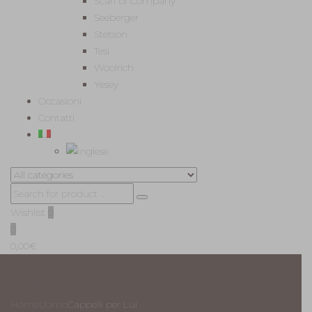
Scarf of Company
Seeberger
Stetson
Tesi
Woolrich
Yesey
Occasioni
Contatti
Wishlist
0
0
0,00
€
Cappelli per Lui
Home
Uomo
Cappelli per Lui