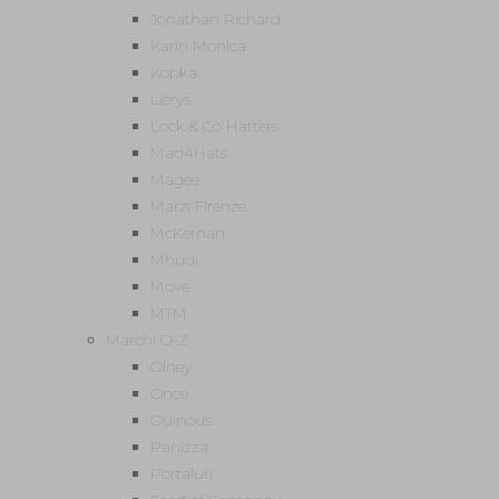
Jonathan Richard
Karin Monica
Kopka
Lierys
Lock & Co Hatters
Mad4Hats
Magee
Marzi Firenze
McKernan
Mhudi
Move
MTM
Marchi O-Z
Olney
Once
Ouinous
Panizza
Portaluri