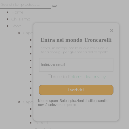
Home
Chi siamo
Shop
Cappelli per Lei
Entra nel mondo Troncarelli
Baschi
Cerimonia
Scopri in anteprima le nuove collezioni e
tanti consigli per gli amanti del cappello.
Cilindri e Tube
Cloche
Estivi
Feltro
Accetto l'
informativa privacy
Pelliccia
Turbanti
Iscriviti
Universitari
Niente spam. Solo ispirazioni di stile, sconti e
Cappelli per Lui
novità selezionate per te.
Baschi
Baseball
Berretti