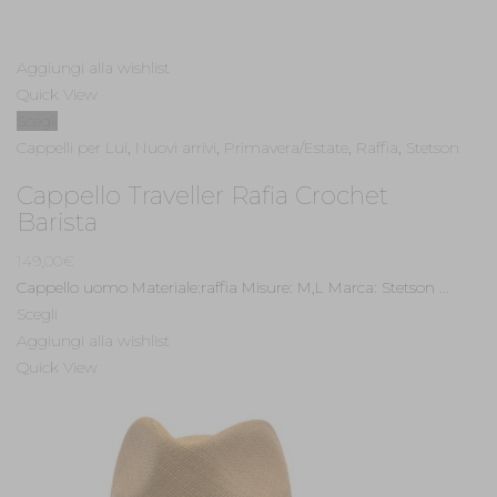
Aggiungi alla wishlist
Quick View
Scegli
Cappelli per Lui
,
Nuovi arrivi
,
Primavera/Estate
,
Raffia
,
Stetson
Cappello Traveller Rafia Crochet
Barista
149,00
€
Cappello uomo Materiale:raffia Misure: M,L Marca: Stetson ...
Scegli
Aggiungi alla wishlist
Quick View