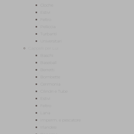
Cloche
Estivi
Feltro
Pelliccia
Turbanti
Universitari
Cappelli per Lui
Baschi
Baseball
Berretti
Bombette
Cerimonia
Cilindri e Tube
Estivi
Feltro
Lana
Imperm. e pescatore
Irlandesi