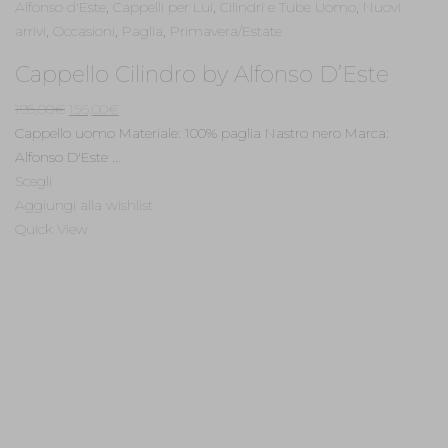
Alfonso d'Este
,
Cappelli per Lui
,
Cilindri e Tube Uomo
,
Nuovi
arrivi
,
Occasioni
,
Paglia
,
Primavera/Estate
Cappello Cilindro by Alfonso D’Este
Il
Il
195,00
€
156,00
€
prezzo
prezzo
Cappello uomo Materiale: 100% paglia Nastro nero Marca:
originale
attuale
Alfonso D'Este ...
era:
è:
Scegli
195,00€.
156,00€.
Aggiungi alla wishlist
Quick View