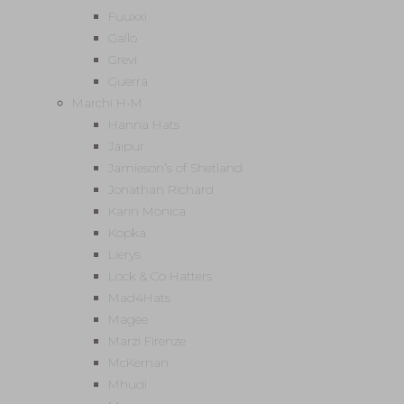
Fuuxxi
Gallo
Grevi
Guerra
Marchi H-M
Hanna Hats
Jaipur
Jamieson’s of Shetland
Jonathan Richard
Karin Monica
Kopka
Lierys
Lock & Co Hatters
Mad4Hats
Magee
Marzi Firenze
McKernan
Mhudi