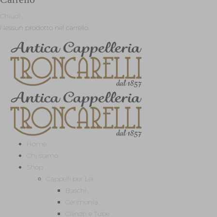
Chiudi
Nessun prodotto nel carrello.
Home
Chi siamo
Shop
Cappelli per Lei
Baschi
Cerimonia
Cilindri e Tube