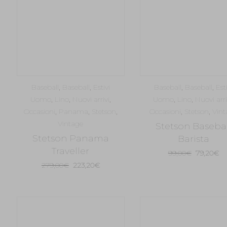
Baseball
,
Baseball
,
Estivi
Baseball
,
Baseball
,
Est
Uomo
,
Lino
,
Nuovi arrivi
,
Uomo
,
Lino
,
Nuovi arri
Occasioni
,
Panama
,
Stetson
,
Occasioni
,
Stetson
,
Vint
Vintage
Stetson Basebal
Stetson Panama
Barista
Traveller
Il
Il
99,00
€
79,20
€
Il
Il
prezzo
pr
279,00
€
223,20
€
prezzo
prezzo
originale
at
originale
attuale
era:
è:
era:
è:
99,00€.
79
279,00€.
223,20€.