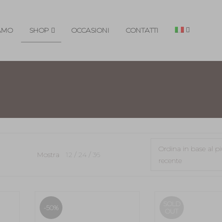
IAMO
SHOP
OCCASIONI
CONTATTI
Ordina in base al p
Mostra
12
24
36
recente
SOLD
-50%
OUT