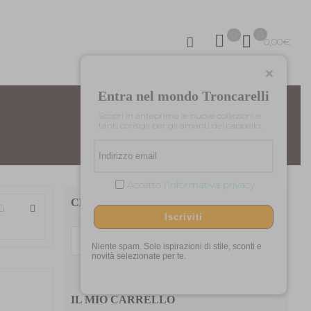
0
0
0,00
€
Entra nel mondo Troncarelli
Scopri in anteprima le nuove collezioni e
Home
Uomo
Cappelli per Lui
tanti consigli per gli amanti del cappello.
Accetto l'
informativa privacy
CERCA TRA I NOSTRI PRODOTTI
iù
Iscriviti
Cerca:
Niente spam. Solo ispirazioni di stile, sconti e
novità selezionate per te.
IL MIO CARRELLO