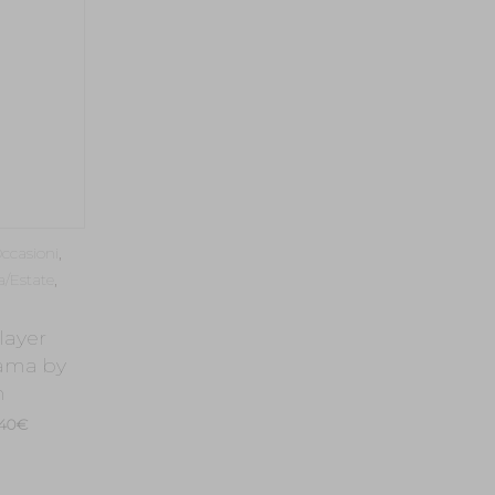
,00€.
182,00€.
ccasioni
,
/Estate
,
layer
ama by
n
Il
,40
€
zzo
prezzo
inale
attuale