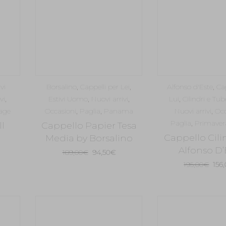
ivi
Borsalino
,
Cappelli per Lei
,
Alfonso d'Este
,
Ca
vi
,
Estivi Uomo
,
Nuovi arrivi
,
Lui
,
Cilindri e T
age
Occasioni
,
Paglia
,
Panama
Nuovi arrivi
,
Occ
Paglia
,
Primaver
l
Cappello Papier Tesa
Cappello Cili
Media by Borsalino
Alfonso D’
Il
Il
189,00
€
94,50
€
ezzo
prezzo
prezzo
Il
195,00
€
156
tuale
originale
attuale
pre
era:
è:
orig
,20€.
189,00€.
94,50€.
era:
195,