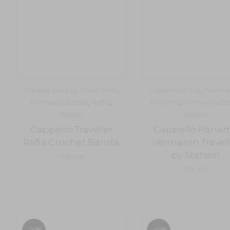
Cappelli per Lui
,
Nuovi arrivi
,
Cappelli per Lui
,
Nuovi ar
Primavera/Estate
,
Raffia
,
Panama
,
Primavera/Est
Stetson
Stetson
Cappello Traveller
Cappello Pana
Rafia Crochet Barista
Vermaron Travell
by Stetson
149,00
€
259,00
€