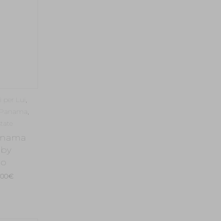
i per Lui
,
Panama
,
tate
anama
 by
no
Il
,00
€
zzo
prezzo
inale
attuale
è: