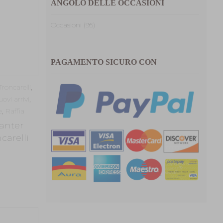
ANGOLO DELLE OCCASIONI
Occasioni (95)
PAGAMENTO SICURO CON
roncarelli
,
ovi arrivi
,
e
,
Raffia
anter
carelli