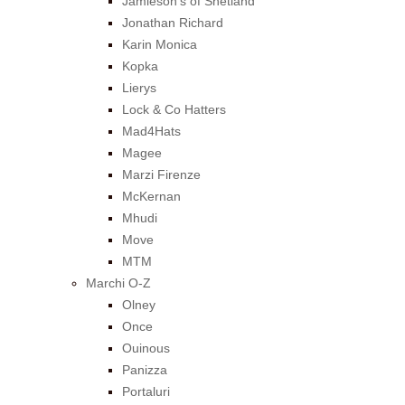
Jamieson’s of Shetland
Jonathan Richard
Karin Monica
Kopka
Lierys
Lock & Co Hatters
Mad4Hats
Magee
Marzi Firenze
McKernan
Mhudi
Move
MTM
Marchi O-Z
Olney
Once
Ouinous
Panizza
Portaluri