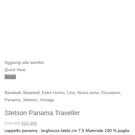
Aggiungi alla wishlist
Quick View
Scegli
Baseball
,
Baseball
,
Estivi Uomo
,
Lino
,
Nuovi arrivi
,
Occasioni
,
Panama
,
Stetson
,
Vintage
Stetson Panama Traveller
Il
Il
279,00
€
223,20
€
prezzo
prezzo
cappello panama . larghezza falda cm 7,5 Materiale 100 % paglia