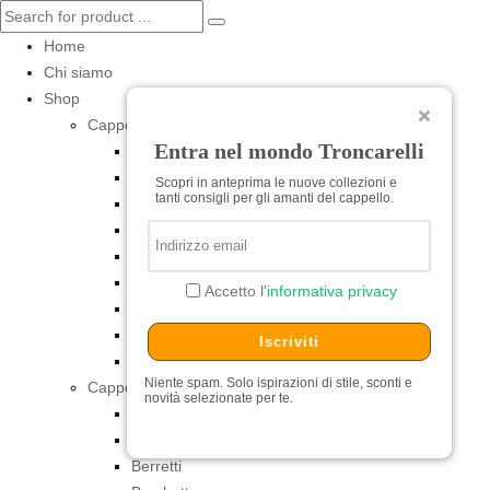
Home
Chi siamo
Shop
Cappelli per Lei
Entra nel mondo Troncarelli
Baschi
Cerimonia
Scopri in anteprima le nuove collezioni e
tanti consigli per gli amanti del cappello.
Cilindri e Tube
Cloche
Estivi
Feltro
Accetto l'
informativa privacy
Pelliccia
Turbanti
Iscriviti
Universitari
Niente spam. Solo ispirazioni di stile, sconti e
Cappelli per Lui
novità selezionate per te.
Baschi
Baseball
Berretti