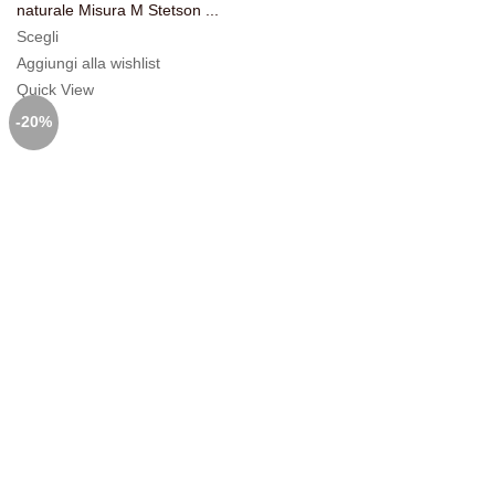
originale
attuale
naturale Misura M Stetson ...
era:
è:
Scegli
279,00€.
223,20€.
Aggiungi alla wishlist
Quick View
-20%