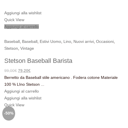
Aggiungi alla wishlist
Quick View
Aggiungi al carrello
Baseball
,
Baseball
,
Estivi Uomo
,
Lino
,
Nuovi arrivi
,
Occasioni
,
Stetson
,
Vintage
Stetson Baseball Barista
Il
Il
99,00
€
79,20
€
prezzo
prezzo
Berretto da Baseball stile americano . Fodera cotone Materiale
originale
attuale
100 % LIno Stetson ...
era:
è:
Aggiungi al carrello
99,00€.
79,20€.
Aggiungi alla wishlist
Quick View
-50%