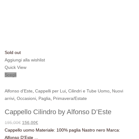
Sold out
Aggiungi alla wishlist
Quick View
Scegli
Alfonso d'Este
,
Cappelli per Lui
,
Cilindri e Tube Uomo
,
Nuovi
arrivi
,
Occasioni
,
Paglia
,
Primavera/Estate
Cappello Cilindro by Alfonso D’Este
Il
Il
195,00
€
156,00
€
prezzo
prezzo
Cappello uomo Materiale: 100% paglia Nastro nero Marca:
originale
attuale
Alfonso D'Este ...