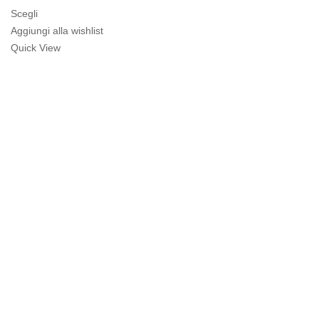
era:
è:
Scegli
195,00€.
156,00€.
Aggiungi alla wishlist
Quick View