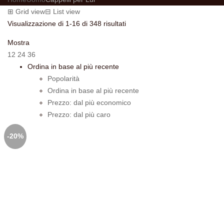
⊞
Grid view
⊟
List view
Ordina
Visualizzazione di 1-16 di 348 risultati
in
Mostra
base
12
24
36
al
Ordina in base al più recente
più
Popolarità
recente
Ordina in base al più recente
Prezzo: dal più economico
Prezzo: dal più caro
-20%