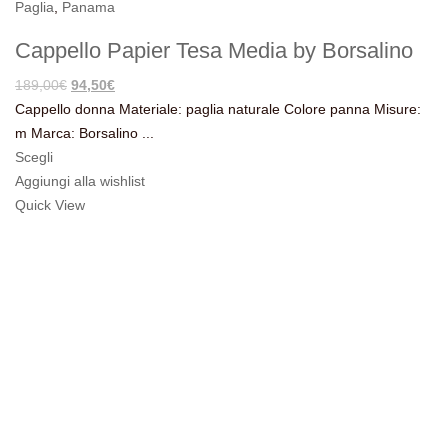
Paglia
,
Panama
Cappello Papier Tesa Media by Borsalino
Il
Il
189,00
€
94,50
€
prezzo
prezzo
Cappello donna Materiale: paglia naturale Colore panna Misure:
originale
attuale
m Marca: Borsalino ...
era:
è:
Scegli
189,00€.
94,50€.
Aggiungi alla wishlist
Quick View