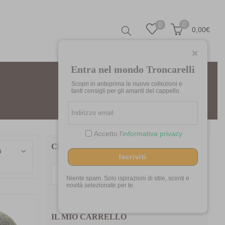
0
0
0,00
€
Entra nel mondo Troncarelli
Scopri in anteprima le nuove collezioni e
Home
Prodotti taggati “zuccotto”
tanti consigli per gli amanti del cappello.
Accetto l'
informativa privacy
CERCA TRA I NOSTRI PRODOTTI
ù
Iscriviti
Cerca:
Niente spam. Solo ispirazioni di stile, sconti e
novità selezionate per te.
IL MIO CARRELLO