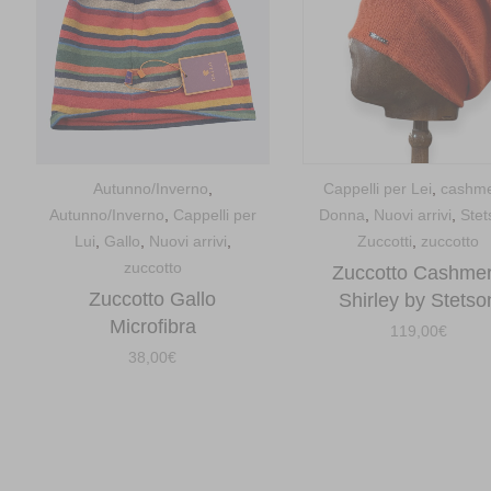
Autunno/Inverno
,
Cappelli per Lei
,
cashm
Autunno/Inverno
,
Cappelli per
Donna
,
Nuovi arrivi
,
Stet
Lui
,
Gallo
,
Nuovi arrivi
,
Zuccotti
,
zuccotto
zuccotto
Zuccotto Cashme
Zuccotto Gallo
Shirley by Stetso
Microfibra
119,00
€
38,00
€