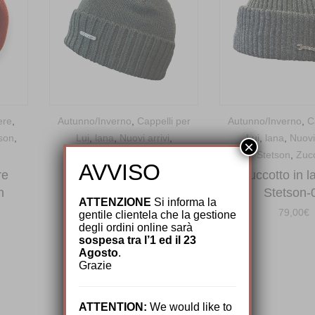
ere
,
Autunno/Inverno
,
Cappelli per
Autunno/Inverno
,
C
son
,
Lui
,
lana
,
Nuovi arrivi
,
Lui
,
lana
,
Nuovi 
×
Stetson
,
Zuccotti
Stetson
,
Zucc
AVVISO
re
Zuccotto in lana by
Zuccotto in l
n
Stetson-02
Stetson-
ATTENZIONE
Si informa la
79,00
€
79,00
€
gentile clientela che la gestione
degli ordini online sarà
sospesa tra l’1 ed il 23
Agosto
.
Grazie
ATTENTION:
We would like to