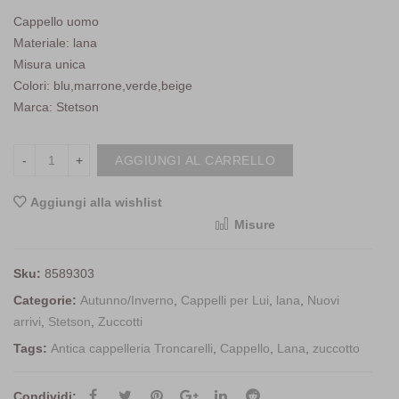
Cappello uomo
Materiale: lana
Misura unica
Colori: blu,marrone,verde,beige
Marca: Stetson
AGGIUNGI AL CARRELLO
Aggiungi alla wishlist
Misure
<i class="icon-shuffle"></i>Compara
Sku:
8589303
Categorie:
Autunno/Inverno
,
Cappelli per Lui
,
lana
,
Nuovi
arrivi
,
Stetson
,
Zuccotti
Tags:
Antica cappelleria Troncarelli
,
Cappello
,
Lana
,
zuccotto
Condividi: