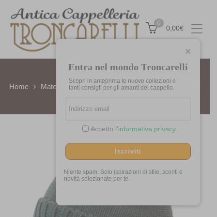
0
0,00
€
Entra nel mondo Troncarelli
Scopri in anteprima le nuove collezioni e
Home
Materiali
lana
Zuccotto in lana by Stetson-02
tanti consigli per gli amanti del cappello.
Accetto l'
informativa privacy
Iscriviti
Niente spam. Solo ispirazioni di stile, sconti e
novità selezionate per te.