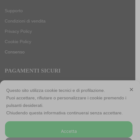
Supporto
Condizioni di vendita
Privacy Policy
Cookie Policy
Consenso
PAGAMENTI SICURI
✕
Questo sito utilizza cookie tecnici e di profilazione.
Puoi accettare, rifiutare o personalizzare i cookie premendo i
Antica Cappelleria Troncarelli s.r.l. a socio unico
pulsanti desiderati.
Codice Fiscale, Iscrizione registro imprese di Roma e Partita
Chiudendo questa informativa continuerai senza accettare.
IVA: 05803741007
Numero R.E.A: RM-923484
Capitale sociale: € 10.000,00 int. versato
Accetta