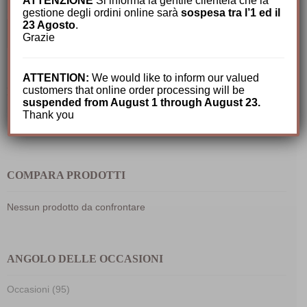
ATTENZIONE
Si informa la gentile clientela che la
gestione degli ordini online sarà
sospesa tra l’1 ed il
23 Agosto
.
Cerca:
Grazie
ATTENTION:
We would like to inform our valued
customers that online order processing will be
IL MIO CARRELLO
suspended from August 1 through August 23.
Thank you
Nessun prodotto nel carrello.
COMPARA PRODOTTI
Nessun prodotto da confrontare
ANGOLO DELLE OCCASIONI
Occasioni (95)