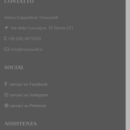
CONTATTO
Antica Cappelleria Troncarelli
Via della Cuccagna, 15 Roma (IT)
+39 (06) 6879320
info@troncarelli.it
SOCIAL
cercaci su Facebook
cercaci su Instagram
cercaci su Pinterest
ASSISTENZA