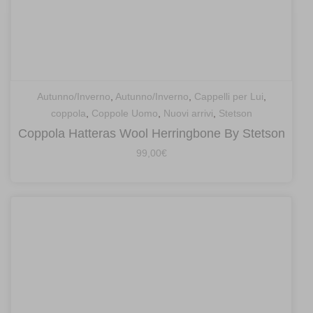
Autunno/Inverno
,
Autunno/Inverno
,
Cappelli per Lui
,
coppola
,
Coppole Uomo
,
Nuovi arrivi
,
Stetson
Coppola Hatteras Wool Herringbone By Stetson
99,00
€