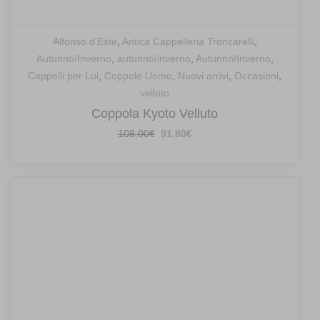
Alfonso d'Este
,
Antica Cappelleria Troncarelli
,
Autunno/Inverno
,
autunno/inverno
,
Autunno/Inverno
,
Cappelli per Lui
,
Coppole Uomo
,
Nuovi arrivi
,
Occasioni
,
velluto
Coppola Kyoto Velluto
Il
Il
108,00
€
91,80
€
prezzo
prezzo
originale
attuale
era:
è:
108,00€.
91,80€.