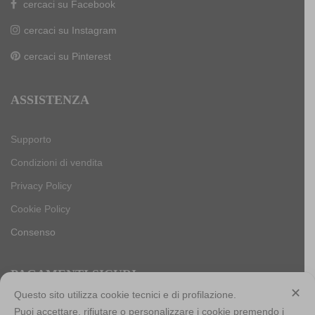
cercaci su Facebook
cercaci su Instagram
cercaci su Pinterest
ASSISTENZA
Supporto
Condizioni di vendita
Privacy Policy
Cookie Policy
Consenso
PAGAMENTI SICURI
✕
Questo sito utilizza cookie tecnici e di profilazione.
Puoi accettare, rifiutare o personalizzare i cookie premendo i