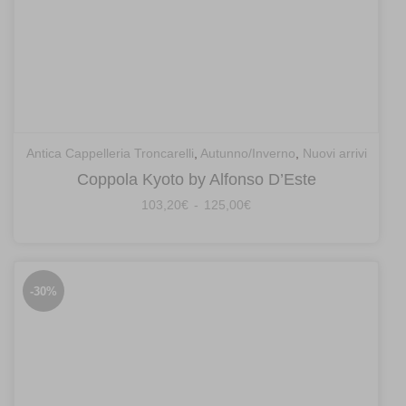
Antica Cappelleria Troncarelli
,
Autunno/Inverno
,
Nuovi arrivi
Coppola Kyoto by Alfonso D’Este
Fascia
103,20
€
-
125,00
€
di
prezzo:
da
103,20€
-30%
a
125,00€