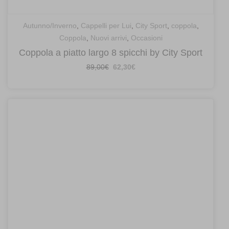
Autunno/Inverno
,
Cappelli per Lui
,
City Sport
,
coppola
,
Coppola
,
Nuovi arrivi
,
Occasioni
Coppola a piatto largo 8 spicchi by City Sport
Il
Il
89,00
€
62,30
€
prezzo
prezzo
originale
attuale
era:
è:
89,00€.
62,30€.