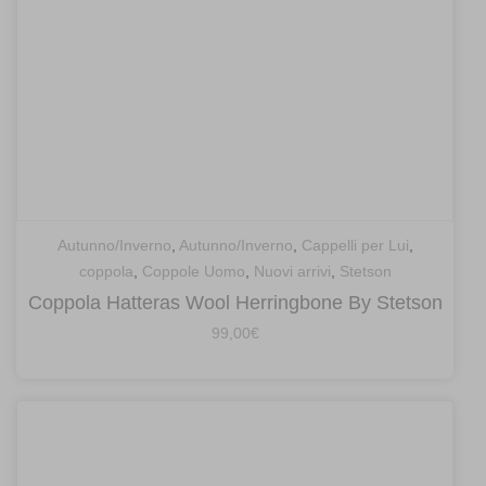
Autunno/Inverno
,
Autunno/Inverno
,
Cappelli per Lui
,
coppola
,
Coppole Uomo
,
Nuovi arrivi
,
Stetson
Coppola Hatteras Wool Herringbone By Stetson
99,00
€