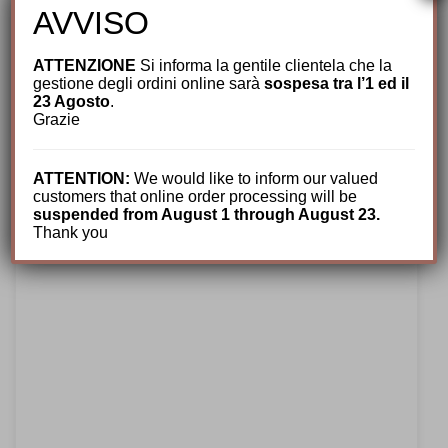
AVVISO
Antica Cappelleria Troncarelli
,
Autunno/Inverno
,
Cappelli per
Lui
,
Coppole Uomo
,
Nuovi arrivi
ATTENZIONE
Si informa la gentile clientela che la
Coppola Irlandese by Hanna Hats
gestione degli ordini online sarà
sospesa tra l’1 ed il
119,00
€
23 Agosto
.
Grazie
ATTENTION:
We would like to inform our valued
customers that online order processing will be
suspended from August 1 through August 23.
Thank you