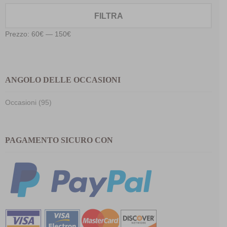
Prez
Prez
FILTRA
Min
Max
Prezzo:
60€
—
150€
ANGOLO DELLE OCCASIONI
Occasioni (95)
PAGAMENTO SICURO CON