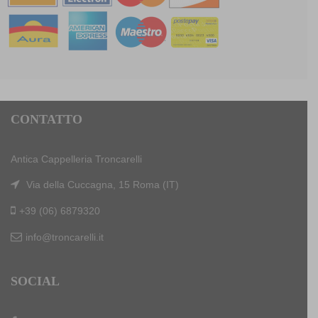
CONTATTO
Antica Cappelleria Troncarelli
Via della Cuccagna, 15 Roma (IT)
+39 (06) 6879320
info@troncarelli.it
SOCIAL