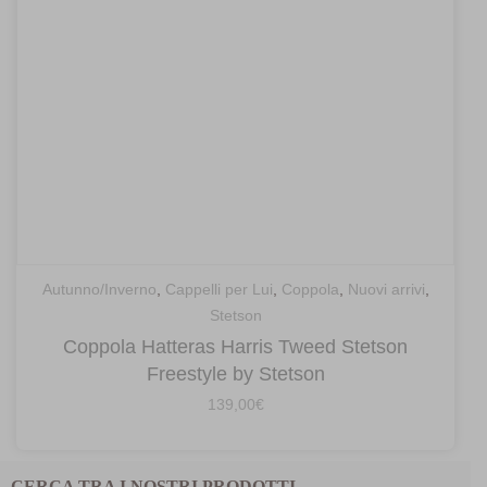
Autunno/Inverno
,
Cappelli per Lui
,
Coppola
,
Nuovi arrivi
,
Stetson
Coppola Hatteras Harris Tweed Stetson
Freestyle by Stetson
139,00
€
CERCA TRA I NOSTRI PRODOTTI