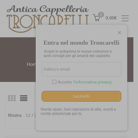
0
0,00
€
Entra nel mondo Troncarelli
Scopri in anteprima le nuove collezioni e
NEWSBOYCAP
tanti consigli per gli amanti del cappello.
Home
Prodotti taggati “newsboycap”
Accetto l'
informativa privacy
Iscriviti
Visualizzazione di 15 risultati
Ordina
in
Niente spam. Solo ispirazioni di stile, sconti e
Ordina in base al più
novità selezionate per te.
Mostra
12
24
36
base
recente
al
più