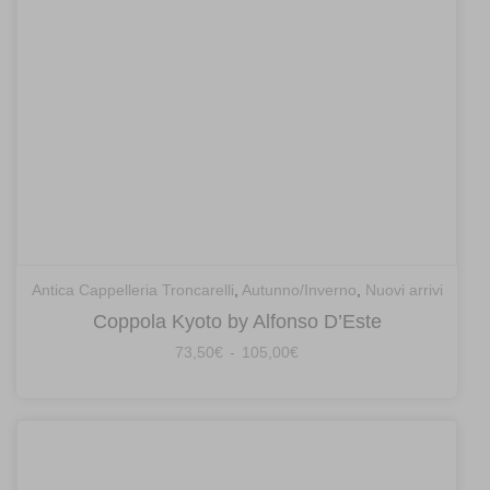
Antica Cappelleria Troncarelli
,
Autunno/Inverno
,
Nuovi arrivi
Coppola Kyoto by Alfonso D’Este
Fascia
73,50
€
-
105,00
€
di
prezzo:
da
73,50€
a