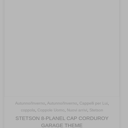
105,00€
Autunno/Inverno
,
Autunno/Inverno
,
Cappelli per Lui
,
coppola
,
Coppole Uomo
,
Nuovi arrivi
,
Stetson
STETSON 8-PLANEL CAP CORDUROY
GARAGE THEME