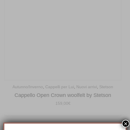
Autunno/Inverno
,
Cappelli per Lui
,
Nuovi arrivi
,
Stetson
Cappello Open Crown woolfelt by Stetson
159,00
€
×