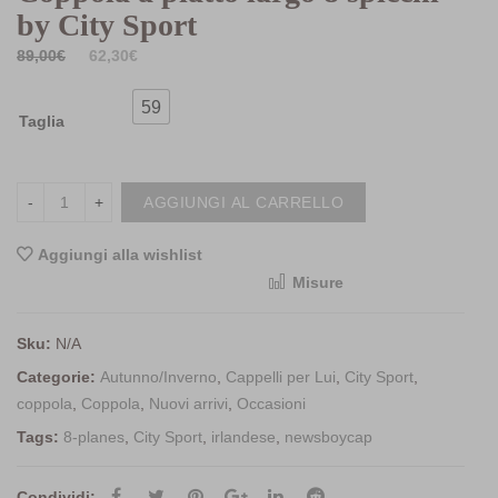
by City Sport
Il
Il
89,00
€
62,30
€
prezzo
prezzo
59
originale
attuale
Taglia
era:
è:
89,00€.
62,30€.
AGGIUNGI AL CARRELLO
Aggiungi alla wishlist
Misure
<i class="icon-shuffle"></i>Compara
Sku:
N/A
Categorie:
Autunno/Inverno
,
Cappelli per Lui
,
City Sport
,
coppola
,
Coppola
,
Nuovi arrivi
,
Occasioni
Tags:
8-planes
,
City Sport
,
irlandese
,
newsboycap
Condividi: