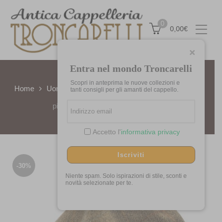
0
0,00
€
Entra nel mondo Troncarelli
Scopri in anteprima le nuove collezioni e
Home
Uomo/Donna
Autunno/Inverno
Coppola a
tanti consigli per gli amanti del cappello.
piatto largo 8 spicchi by City Sport
Accetto l'
informativa privacy
Iscriviti
-30%
Niente spam. Solo ispirazioni di stile, sconti e
novità selezionate per te.