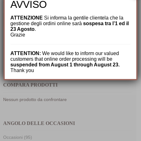
AVVISO
CERCA TRA I NOSTRI PRODOTTI
Cerca:
ATTENZIONE
Si informa la gentile clientela che la
gestione degli ordini online sarà
sospesa tra l’1 ed il
23 Agosto
.
Grazie
IL MIO CARRELLO
ATTENTION:
We would like to inform our valued
customers that online order processing will be
Nessun prodotto nel carrello.
suspended from August 1 through August 23.
Thank you
COMPARA PRODOTTI
Nessun prodotto da confrontare
ANGOLO DELLE OCCASIONI
Occasioni (95)