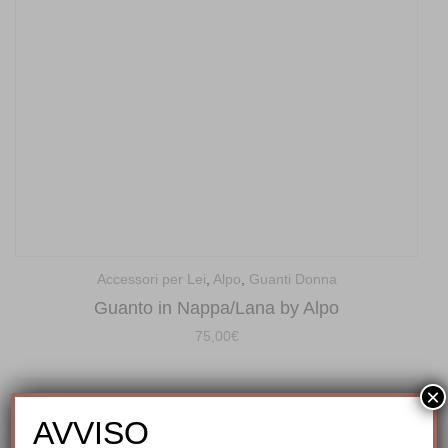
Accessori per Lei
,
Alpo
,
Guanti Donna
Guanto in Nappa/Lana by Alpo
75,00
€
×
AVVISO