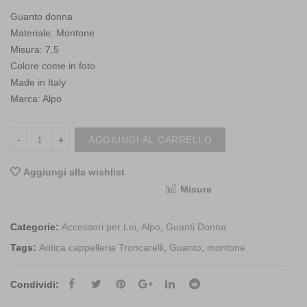
Guanto donna
Materiale: Montone
Misura: 7,5
Colore come in foto
Made in Italy
Marca: Alpo
AGGIUNGI AL CARRELLO
Aggiungi alla wishlist
Misure
<i class="icon-shuffle"></i>Compara
Categorie:
Accessori per Lei
,
Alpo
,
Guanti Donna
Tags:
Antica cappelleria Troncarelli
,
Guanto
,
montone
Condividi: