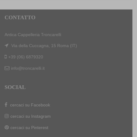
CONTATTO
Antica Cappelleria Troncarelli
Via della Cuccagna, 15 Roma (IT)
+39 (06) 6879320
info@troncarelli.it
SOCIAL
cercaci su Facebook
cercaci su Instagram
cercaci su Pinterest