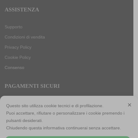
ASSISTENZA
Supporto
Condizioni di vendita
Privacy Policy
Cookie Policy
Consenso
PAGAMENTI SICURI
✕
Questo sito utilizza cookie tecnici e di profilazione.
Puoi accettare, rifiutare o personalizzare i cookie premendo i
Antica Cappelleria Troncarelli s.r.l. a socio unico
pulsanti desiderati.
Codice Fiscale, Iscrizione registro imprese di Roma e Partita
Chiudendo questa informativa continuerai senza accettare.
IVA: 05803741007
Numero R.E.A: RM-923484