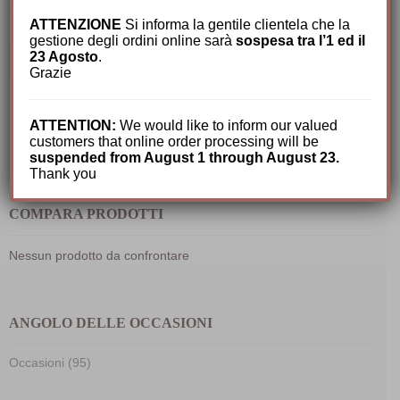
CERCA TRA I NOSTRI PRODOTTI
ATTENZIONE
Si informa la gentile clientela che la
gestione degli ordini online sarà
sospesa tra l’1 ed il
Cerca:
23 Agosto
.
Grazie
ATTENTION:
We would like to inform our valued
IL MIO CARRELLO
customers that online order processing will be
suspended from August 1 through August 23.
Thank you
COMPARA PRODOTTI
Nessun prodotto da confrontare
ANGOLO DELLE OCCASIONI
Occasioni (95)