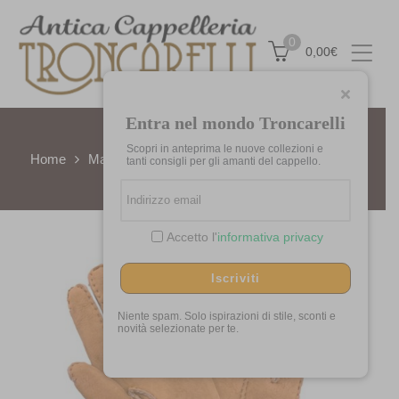
0
0,00
€
Entra nel mondo Troncarelli
Scopri in anteprima le nuove collezioni e
Home
Marchi
Alpo
Guanto in Montone by Alpo
tanti consigli per gli amanti del cappello.
Accetto l'
informativa privacy
Iscriviti
Niente spam. Solo ispirazioni di stile, sconti e
novità selezionate per te.