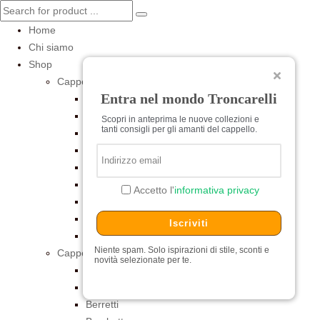
Home
Google Fonts
Chi siamo
ATTENZIONE
Si informa la gentile clientela che la
Shop
gestione degli ordini online sarà
sospesa tra l’1 ed il
Cappelli per Lei
23 Agosto
.
Entra nel mondo Troncarelli
Grazie
Baschi
Cerimonia
Scopri in anteprima le nuove collezioni e
tanti consigli per gli amanti del cappello.
Cilindri e Tube
ATTENTION:
We would like to inform our valued
Cloche
customers that online order processing will be
suspended from August 1 through August 23.
Estivi
Thank you
Feltro
Accetto l'
informativa privacy
Pelliccia
Turbanti
Iscriviti
Universitari
Niente spam. Solo ispirazioni di stile, sconti e
Cappelli per Lui
novità selezionate per te.
Baschi
Baseball
Berretti