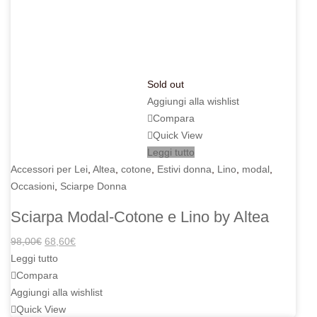
Sold out
Aggiungi alla wishlist
Compara
Quick View
Leggi tutto
Accessori per Lei
,
Altea
,
cotone
,
Estivi donna
,
Lino
,
modal
,
Occasioni
,
Sciarpe Donna
Sciarpa Modal-Cotone e Lino by Altea
Il
Il
98,00
€
68,60
€
prezzo
prezzo
Leggi tutto
originale
attuale
Compara
era:
è:
Aggiungi alla wishlist
98,00€.
68,60€.
Quick View