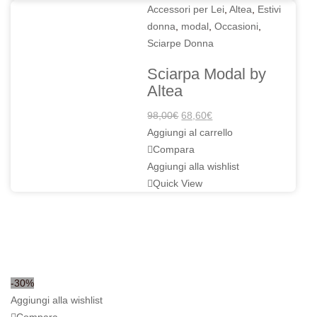
Accessori per Lei
,
Altea
,
Estivi
donna
,
modal
,
Occasioni
,
Sciarpe Donna
Sciarpa Modal by
Altea
Il
Il
98,00
€
68,60
€
prezzo
prezzo
Aggiungi al carrello
originale
attuale
Compara
era:
è:
Aggiungi alla wishlist
98,00€.
68,60€.
Quick View
-30%
Aggiungi alla wishlist
Compara