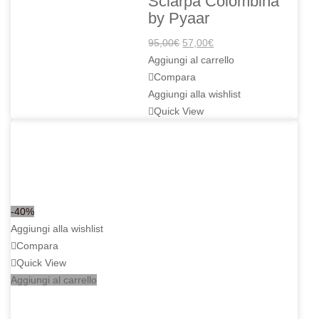
Sciarpa Colombina
by Pyaar
Il
Il
95,00
€
57,00
€
prezzo
prezzo
Aggiungi al carrello
originale
attuale
Compara
era:
è:
Aggiungi alla wishlist
95,00€.
57,00€.
Quick View
-40%
Aggiungi alla wishlist
Compara
Quick View
Aggiungi al carrello