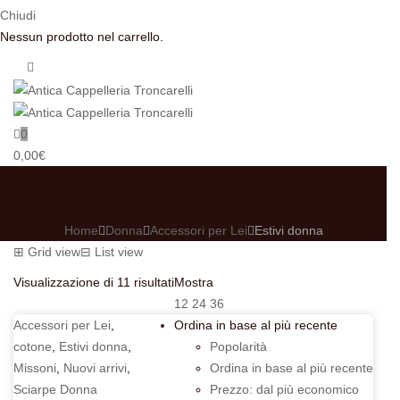
Chiudi
Nessun prodotto nel carrello.
0
0,00
€
Estivi donna
Home
Donna
Accessori per Lei
Estivi donna
⊞
Grid view
⊟
List view
Ordina
Visualizzazione di 11 risultati
Mostra
in
12
24
36
base
Accessori per Lei
,
Ordina in base al più recente
al
cotone
,
Estivi donna
,
Popolarità
più
Missoni
,
Nuovi arrivi
,
Ordina in base al più recente
recente
Sciarpe Donna
Prezzo: dal più economico