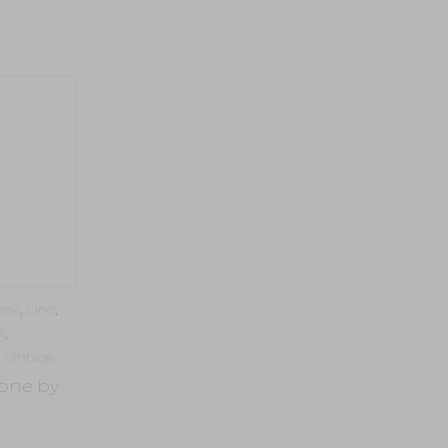
revi
,
Lino
,
i
,
,
Vintage
one by