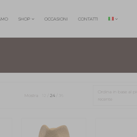
IAMO
SHOP
OCCASIONI
CONTATTI
Ordina in base al p
Mostra
12
24
36
recente