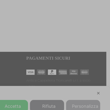
PAGAMENTI SICURI
Antica Cappelleria Troncarelli s.r.l. a socio
unico
Codice Fiscale, Iscrizione registro imprese di
✕
Roma e Partita IVA: 05803741007
Numero R.E.A: RM-923484
Accetta
Rifiuta
Personalizza
Capitale sociale: € 10.000,00 int. versato