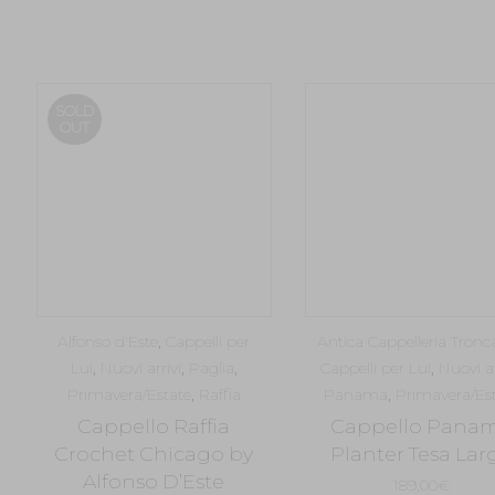
prezzo
prezzo
prezzo
originale
attuale
originale
era:
è:
era:
è
219,00€.
153,30€.
420,00€.
SOLD
OUT
Alfonso d'Este
,
Cappelli per
Antica Cappelleria Tronca
Lui
,
Nuovi arrivi
,
Paglia
,
Cappelli per Lui
,
Nuovi ar
Primavera/Estate
,
Raffia
Panama
,
Primavera/Es
Cappello Raffia
Cappello Pana
Crochet Chicago by
Planter Tesa Lar
Alfonso D’Este
189,00
€