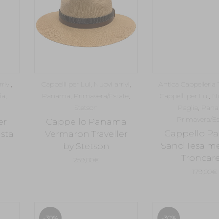
rivi
,
Cappelli per Lui
,
Nuovi arrivi
,
Antica Cappelleria T
ia
,
Panama
,
Primavera/Estate
,
Cappelli per Lui
,
Nu
Stetson
Paglia
,
Pan
Primavera/Es
er
Cappello Panama
Cappello P
ista
Vermaron Traveller
Sand Tesa m
by Stetson
Troncare
259,00
€
179,00
€
-30%
-30%