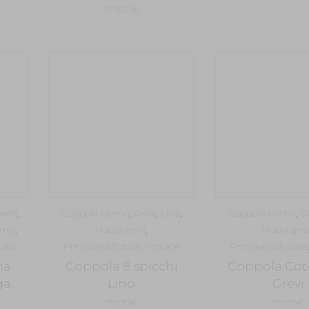
prezzo
179,00
€
attuale
:
294,00€.
relli
,
Coppole Uomo
,
Grevi
,
Lino
,
Coppole Uomo
,
G
rivi
,
Nuovi arrivi
,
Nuovi arriv
tate
Primavera/Estate
,
Vintage
Primavera/Estate
ma
Coppola 8 spicchi
Coppola Cot
ga
Lino
Grevi
79,00
€
79,00
€