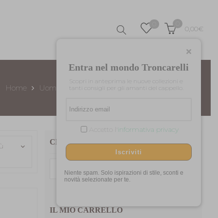
0
0
0,00
€
Entra nel mondo Troncarelli
Scopri in anteprima le nuove collezioni e
Home
Uomo
Cappelli per Lui
Primavera/Estate
tanti consigli per gli amanti del cappello.
Accetto l'
informativa privacy
CERCA TRA I NOSTRI PRODOTTI
iù
Iscriviti
Cerca:
Niente spam. Solo ispirazioni di stile, sconti e
novità selezionate per te.
IL MIO CARRELLO