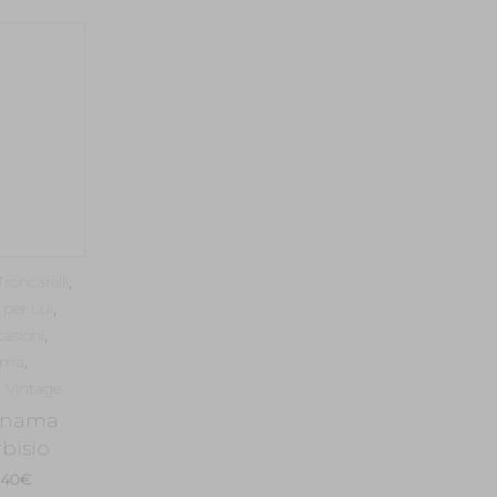
inale
attuale
è:
,00€.
90,30€.
roncarelli
,
 per Lui
,
asioni
,
ama
,
,
Vintage
anama
bisio
Il
,40
€