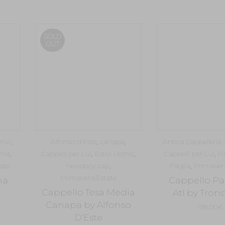
originale
attuale
pre
,30€.
era:
è:
orig
239,00€.
143,40€.
era:
SOLD
249
OUT
rivi
,
Alfonso d'Este
,
canapa
,
Antica Cappelleria T
ama
,
Cappelli per Lui
,
Estivi Uomo
,
Cappelli per Lui
,
Nu
ate
newsboy cap
,
Paglia
,
Primaver
Primavera/Estate
ma
Cappello P
Cappello Tesa Media
Atl by Tronc
Canapa by Alfonso
198,00
€
D’Este
l