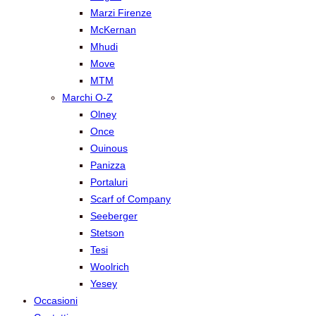
Marzi Firenze
McKernan
Mhudi
Move
MTM
Marchi O-Z
Olney
Once
Ouinous
Panizza
Portaluri
Scarf of Company
Seeberger
Stetson
Tesi
Woolrich
Yesey
Occasioni