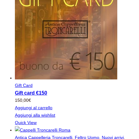
Gift Card
Gift card €150
150,00
€
Aggiungi al carrello
Aggiungi alla wishlist
Quick View
Antica Cappelleria Troncarelli
,
Feltro Uomo
,
Nuovi arrivi
,