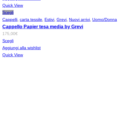
Quick View
Scegli
Cappelli
,
carta tessile
,
Estivi
,
Grevi
,
Nuovi arrivi
,
Uomo/Donna
Cappello Papier tesa media by Grevi
175,00
€
Scegli
Aggiungi alla wishlist
Quick View