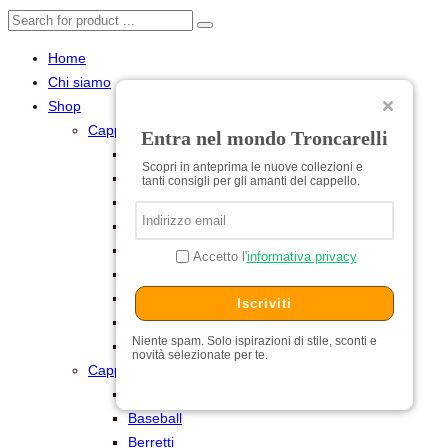
Home
Chi siamo
Shop
Cappelli per Lei
Entra nel mondo Troncarelli
Baschi
Scopri in anteprima le nuove collezioni e
Cerimonia
tanti consigli per gli amanti del cappello.
Cilindri e Tube
Cloche
Estivi
Accetto l'
informativa privacy
Feltro
Pelliccia
Iscriviti
Turbanti
Niente spam. Solo ispirazioni di stile, sconti e
Universitari
novità selezionate per te.
Cappelli per Lui
Baschi
Baseball
Berretti