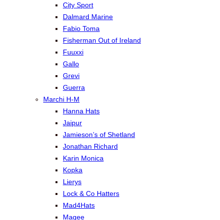
City Sport
Dalmard Marine
Fabio Toma
Fisherman Out of Ireland
Fuuxxi
Gallo
Grevi
Guerra
Marchi H-M
Hanna Hats
Jaipur
Jamieson’s of Shetland
Jonathan Richard
Karin Monica
Kopka
Lierys
Lock & Co Hatters
Mad4Hats
Magee