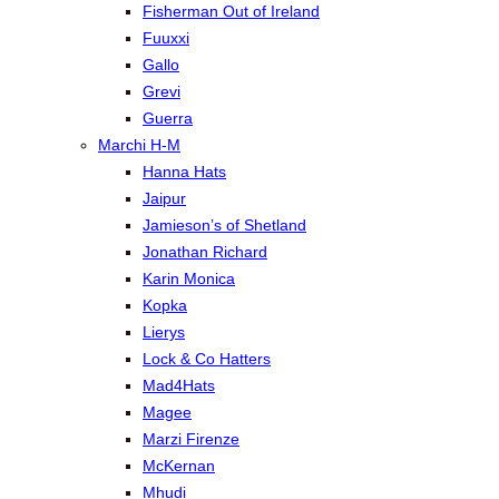
Fisherman Out of Ireland
Fuuxxi
Gallo
Grevi
Guerra
Marchi H-M
Hanna Hats
Jaipur
Jamieson’s of Shetland
Jonathan Richard
Karin Monica
Kopka
Lierys
Lock & Co Hatters
Mad4Hats
Magee
Marzi Firenze
McKernan
Mhudi