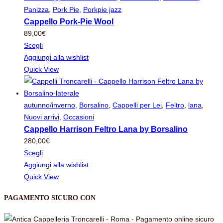
Panizza
,
Pork Pie
,
Porkpie jazz
Cappello Pork-Pie Wool
89,00
€
Scegli
Aggiungi alla wishlist
Quick View
autunno/inverno
,
Borsalino
,
Cappelli per Lei
,
Feltro
,
lana
,
Nuovi arrivi
,
Occasioni
Cappello Harrison Feltro Lana by Borsalino
280,00
€
Scegli
Aggiungi alla wishlist
Quick View
PAGAMENTO SICURO CON