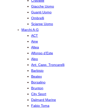
Cravatte
Giacche Uomo
Guanti Uomo
Ombrelli
Sciarpe Uomo
Marchi A-G
ACT
Aine
Altea
Alfonso d’Este
Alpo
Ant. Capp. Troncarelli
Barbisio
Beatex
Borsalino
Brunton
City Sport
Dalmard Marine
Fabio Toma