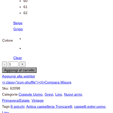
60
61
62
Beige
Grigio
Colore
Clear
Aggiungi al carrello
Aggiungi alla wishlist
<i class="icon-shuffle"></i>Compara
Misure
Sku:
62098
Categorie:
Coppole Uomo
,
Grevi
,
Lino
,
Nuovi arrivi
,
Primavera/Estate
,
Vintage
Tags:
8 spicchi
,
Antica cappelleria Troncarelli
,
cappelli estivi uomo
,
Lino