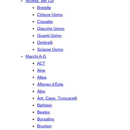
Access. per Lui
Bretelle
Cinture Uomo
Cravatte
Giacche Uomo
Guanti Uomo
Ombrelli
Sciarpe Uomo
Marchi A-G
ACT
Aine
Altea
Alfonso d’Este
Alpo
Ant. Capp. Troncarelli
Barbisio
Beatex
Borsalino
Brunton