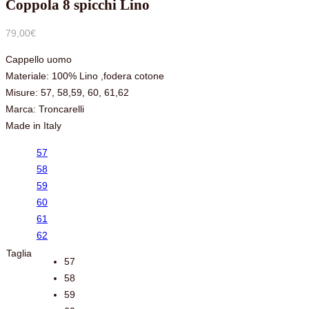
Coppola 8 spicchi Lino
79,00
€
Cappello uomo
Materiale: 100% Lino ,fodera cotone
Misure: 57, 58,59, 60, 61,62
Marca: Troncarelli
Made in Italy
57
58
59
60
61
62
Taglia
57
58
59