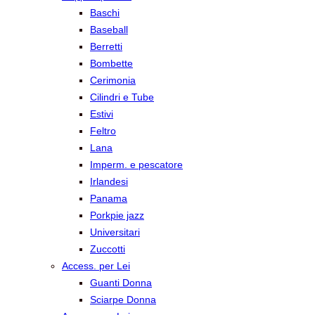
Baschi
Baseball
Berretti
Bombette
Cerimonia
Cilindri e Tube
Estivi
Feltro
Lana
Imperm. e pescatore
Irlandesi
Panama
Porkpie jazz
Universitari
Zuccotti
Access. per Lei
Guanti Donna
Sciarpe Donna