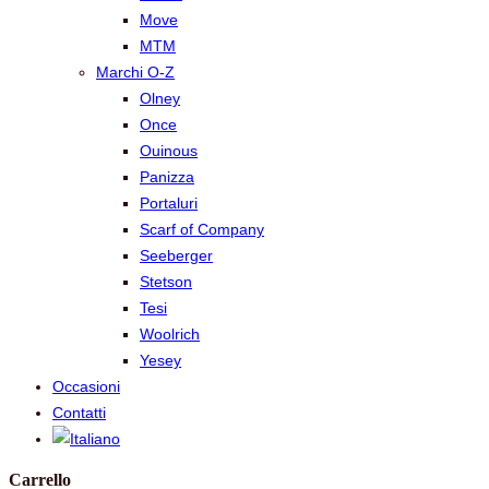
Move
MTM
Marchi O-Z
Olney
Once
Ouinous
Panizza
Portaluri
Scarf of Company
Seeberger
Stetson
Tesi
Woolrich
Yesey
Occasioni
Contatti
Carrello