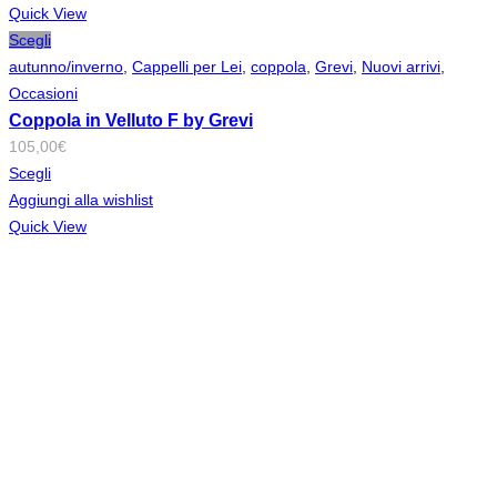
Quick View
Scegli
autunno/inverno
,
Cappelli per Lei
,
coppola
,
Grevi
,
Nuovi arrivi
,
Occasioni
Coppola in Velluto F by Grevi
105,00
€
Scegli
Aggiungi alla wishlist
Quick View