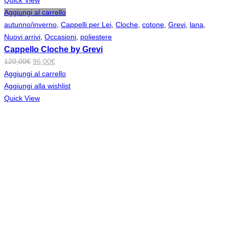
Aggiungi al carrello
autunno/inverno
,
Cappelli per Lei
,
Cloche
,
cotone
,
Grevi
,
lana
,
Nuovi arrivi
,
Occasioni
,
poliestere
Cappello Cloche by Grevi
Il
Il
120,00
€
96,00
€
prezzo
prezzo
Aggiungi al carrello
originale
attuale
Aggiungi alla wishlist
era:
è:
Quick View
120,00€.
96,00€.