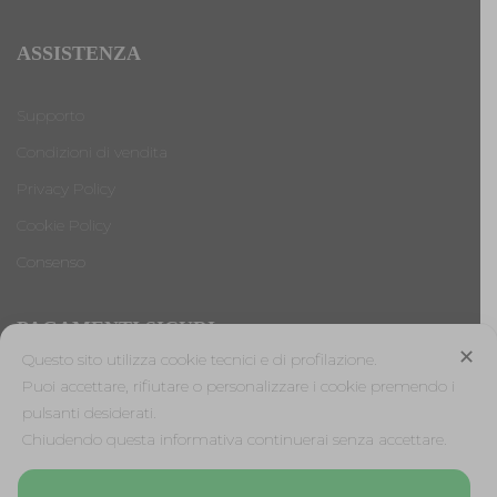
ASSISTENZA
Supporto
Condizioni di vendita
Privacy Policy
Cookie Policy
Consenso
PAGAMENTI SICURI
✕
Questo sito utilizza cookie tecnici e di profilazione.
Puoi accettare, rifiutare o personalizzare i cookie premendo i
pulsanti desiderati.
Antica Cappelleria Troncarelli s.r.l. a socio unico
Chiudendo questa informativa continuerai senza accettare.
Codice Fiscale, Iscrizione registro imprese di Roma e Partita
IVA: 05803741007