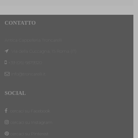
CONTATTO
Antica Cappelleria Troncarelli
Via della Cuccagna, 15 Roma (IT)
+39 (06) 6879320
info@troncarelli.it
SOCIAL
cercaci su Facebook
cercaci su Instagram
cercaci su Pinterest