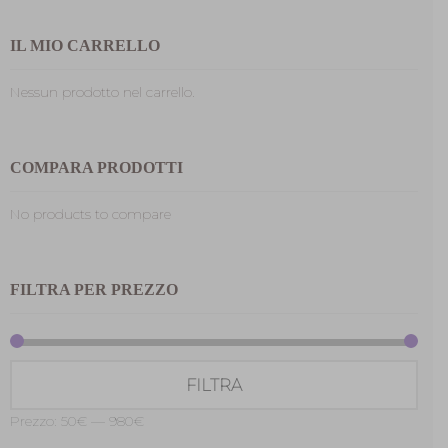
IL MIO CARRELLO
Nessun prodotto nel carrello.
COMPARA PRODOTTI
No products to compare
FILTRA PER PREZZO
Prez
Prez
FILTRA
Min
Max
Prezzo:
50€
—
980€