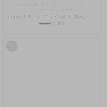
Borsalino
,
Cappelli per Lei
,
Estivi Uomo
,
Nuovi arrivi
,
Occasioni
,
Paglia
,
Panama
Cappello Papier Tesa Media by Borsalino
Il
Il
189,00
€
94,50
€
prezzo
prezzo
originale
attuale
era:
è:
SOLD
189,00€.
94,50€.
OUT