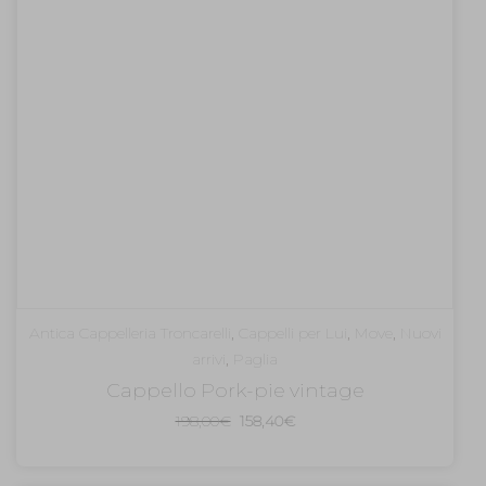
Antica Cappelleria Troncarelli
,
Cappelli per Lui
,
Move
,
Nuovi
arrivi
,
Paglia
Cappello Pork-pie vintage
Il
Il
198,00
€
158,40
€
prezzo
prezzo
originale
attuale