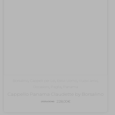
Borsalino
,
Cappelli per Lei
,
Estivi Uomo
,
Nuovi arrivi
,
Occasioni
,
Paglia
,
Panama
Cappello Panama Claudette by Borsalino
Il
Il
285,00
€
228,00
€
prezzo
prezzo
originale
attuale