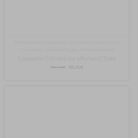
Alfonso d'Este
,
Cappelli per Lui
,
Cilindri e Tube Uomo
,
Nuovi arrivi
,
Occasioni
,
Paglia
,
Primavera/Estate
Cappello Cilindro by Alfonso D’Este
Il
Il
195,00
€
156,00
€
prezzo
prezzo
originale
attuale
era:
è:
195,00€.
156,00€.