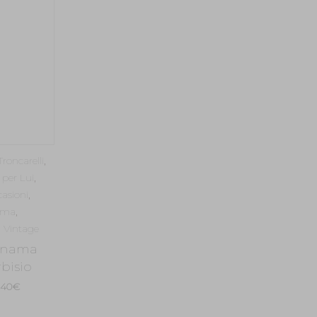
,00€.
182,00€.
roncarelli
,
 per Lui
,
asioni
,
ama
,
,
Vintage
anama
bisio
Il
,40
€
zzo
prezzo