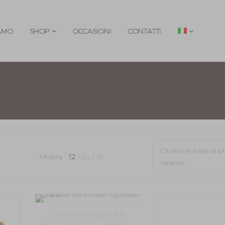
IAMO
SHOP
OCCASIONI
CONTATTI
Ordina in base al p
Mostra
12
24
36
recente
Cappelli per Lei
,
Marzi