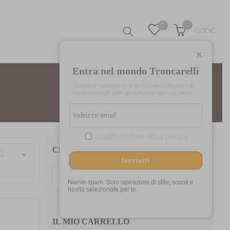
0
0
0,00
€
Entra nel mondo Troncarelli
Scopri in anteprima le nuove collezioni e
Home
Materiali
Paglia
tanti consigli per gli amanti del cappello.
Accetto l'
informativa privacy
CERCA TRA I NOSTRI PRODOTTI
iù
Iscriviti
Cerca:
Niente spam. Solo ispirazioni di stile, sconti e
novità selezionate per te.
IL MIO CARRELLO