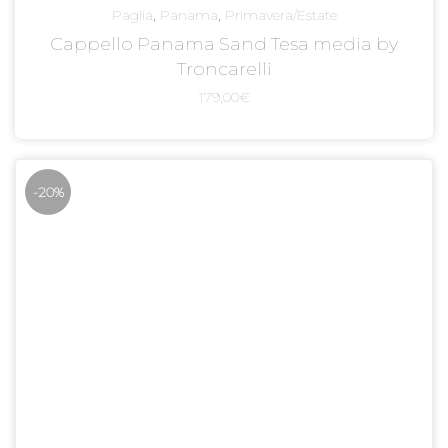
Paglia
,
Panama
,
Primavera/Estate
Cappello Panama Sand Tesa media by
Troncarelli
179,00
€
-20%