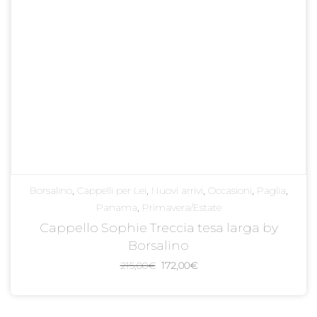
Borsalino
,
Cappelli per Lei
,
Nuovi arrivi
,
Occasioni
,
Paglia
,
Panama
,
Primavera/Estate
Cappello Sophie Treccia tesa larga by
Borsalino
Il
Il
215,00
€
172,00
€
prezzo
prezzo
originale
attuale
era:
è: