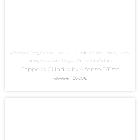
Alfonso d'Este
,
Cappelli per Lui
,
Cilindri e Tube Uomo
,
Nuovi
arrivi
,
Occasioni
,
Paglia
,
Primavera/Estate
Cappello Cilindro by Alfonso D’Este
Il
Il
195,00
€
156,00
€
prezzo
prezzo
originale
attuale
era:
è:
195,00€.
156,00€.