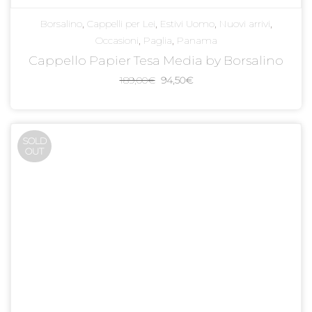
Borsalino
,
Cappelli per Lei
,
Estivi Uomo
,
Nuovi arrivi
,
Occasioni
,
Paglia
,
Panama
Cappello Papier Tesa Media by Borsalino
Il
Il
189,00
€
94,50
€
prezzo
prezzo
originale
attuale
era:
è:
SOLD
189,00€.
94,50€.
OUT