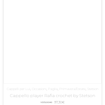
Cappelli per Lui
,
Occasioni
,
Paglia
,
Primavera/Estate
,
Stetson
Cappello player Rafia crochet by Stetson
Il
Il
139,00
€
97,30
€