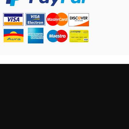
CONTATTO
Antica Cappelleria Troncarelli
Via della Cuccagna, 15 Roma (IT)
+39 (06) 6879320
info@troncarelli.it