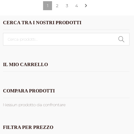
1
2
3
4
215,00€.
172,00€.
CERCA TRA I NOSTRI PRODOTTI
Cerca:
IL MIO CARRELLO
COMPARA PRODOTTI
Nessun prodotto da confrontare
FILTRA PER PREZZO