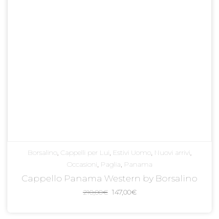
Borsalino
,
Cappelli per Lui
,
Estivi Uomo
,
Nuovi arrivi
,
Occasioni
,
Paglia
,
Panama
Cappello Panama Western by Borsalino
Il
Il
210,00
€
147,00
€
prezzo
prezzo
originale
attuale