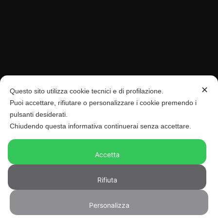
Privacy Policy
Cookie Policy
Consenso
PAGAMENTI SICURI
✕
Questo sito utilizza cookie tecnici e di profilazione.
Puoi accettare, rifiutare o personalizzare i cookie premendo i
pulsanti desiderati.
Chiudendo questa informativa continuerai senza accettare.
Accetta
Rifiuta
©
2026 – Antica Cappelleria Troncarelli ® – Powered and Hosted
Personalizza
by
Starfarm Internet Communications srl