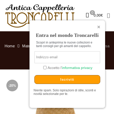
0
0,00
€
Entra nel mondo Troncarelli
Scopri in anteprima le nuove collezioni e
Home
Materiali
Paglia
Cappello Sophie Treccia tesa
tanti consigli per gli amanti del cappello.
larga by Borsalino
Accetto l'
informativa privacy
Iscriviti
-20%
Niente spam. Solo ispirazioni di stile, sconti e
novità selezionate per te.