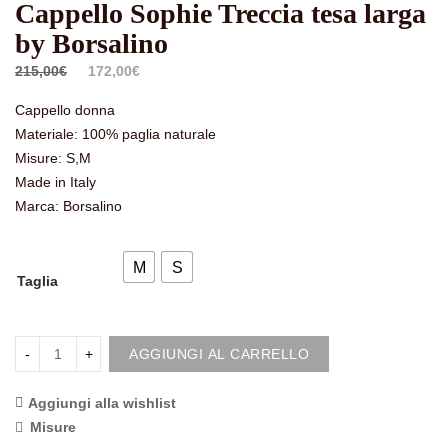
Cappello Sophie Treccia tesa larga
by Borsalino
Il
Il
215,00
€
172,00
€
prezzo
prezzo
Cappello donna
originale
attuale
Materiale: 100% paglia naturale
era:
è:
Misure: S,M
215,00€.
172,00€.
Made in Italy
Marca: Borsalino
M
S
Taglia
AGGIUNGI AL CARRELLO
Aggiungi alla wishlist
<i class="icon-shuffle"></i>Compara
Misure