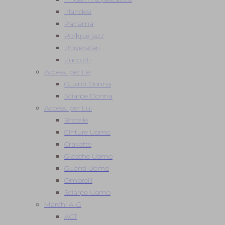
Irlandesi
Panama
Porkpie jazz
Universitari
Zuccotti
Access. per Lei
Guanti Donna
Sciarpe Donna
Access. per Lui
Bretelle
Cinture Uomo
Cravatte
Giacche Uomo
Guanti Uomo
Ombrelli
Sciarpe Uomo
Marchi A-G
ACT