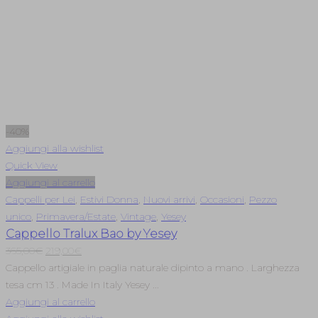
-40%
Aggiungi alla wishlist
Quick View
Aggiungi al carrello
Cappelli per Lei
,
Estivi Donna
,
Nuovi arrivi
,
Occasioni
,
Pezzo
unico
,
Primavera/Estate
,
Vintage
,
Yesey
Cappello Tralux Bao by Yesey
Il
Il
365,00
€
219,00
€
prezzo
prezzo
Cappello artigiale in paglia naturale dipinto a mano . Larghezza
originale
attuale
tesa cm 13 . Made In Italy Yesey ...
era:
è:
Aggiungi al carrello
365,00€.
219,00€.