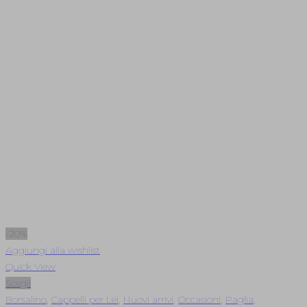
-20%
Aggiungi alla wishlist
Quick View
Scegli
Borsalino
,
Cappelli per Lei
,
Nuovi arrivi
,
Occasioni
,
Paglia
,