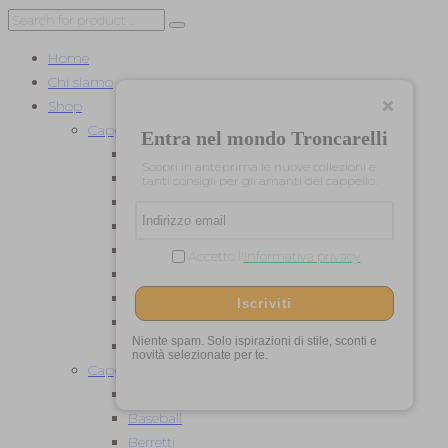
Home
Chi siamo
Shop
Cappelli per Lei
Entra nel mondo Troncarelli
Baschi
Scopri in anteprima le nuove collezioni e
Cerimonia
tanti consigli per gli amanti del cappello.
Cilindri e Tube
Cloche
Estivi
Accetto l'
informativa privacy
Feltro
Pelliccia
Iscriviti
Turbanti
Niente spam. Solo ispirazioni di stile, sconti e
Universitari
novità selezionate per te.
Cappelli per Lui
Baschi
Baseball
Berretti