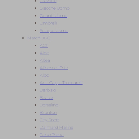
Cravatte
Giacche Uomo
Guanti Uomo
Ombrelli
Sciarpe Uomo
Marchi A-G
ACT
Aine
Altea
Alfonso d’Este
Alpo
Ant. Capp. Troncarelli
Barbisio
Beatex
Borsalino
Brunton
City Sport
Dalmard Marine
Fabio Toma