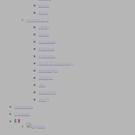
Move
MTM
Marchi O-Z
Olney
Once
Ouinous
Panizza
Portaluri
Scarf of Company
Seeberger
Stetson
Tesi
Woolrich
Yesey
Occasioni
Contatti