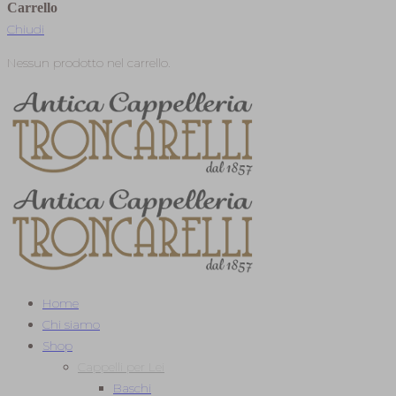
Carrello
Chiudi
Nessun prodotto nel carrello.
Home
Chi siamo
Shop
Cappelli per Lei
Baschi