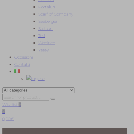
Portaluri
Scarf of Company
Seeberger
Stetson
Tesi
Woolrich
Yesey
Occasioni
Contatti
Wishlist
0
0
0,00
€
Cappelli per Lei