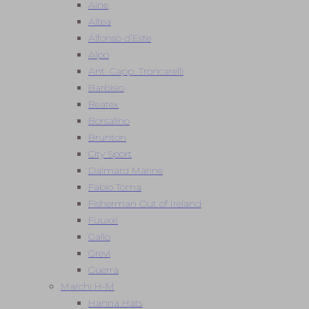
Aine
Altea
Alfonso d’Este
Alpo
Ant. Capp. Troncarelli
Barbisio
Beatex
Borsalino
Brunton
City Sport
Dalmard Marine
Fabio Toma
Fisherman Out of Ireland
Fuuxxi
Gallo
Grevi
Guerra
Marchi H-M
Hanna Hats