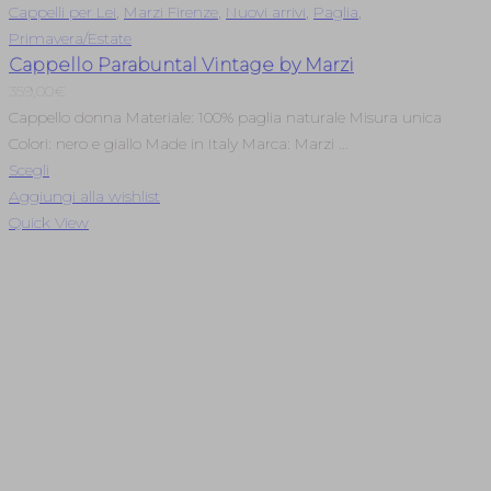
Cappelli per Lei
,
Marzi Firenze
,
Nuovi arrivi
,
Paglia
,
Primavera/Estate
Cappello Parabuntal Vintage by Marzi
359,00
€
Cappello donna Materiale: 100% paglia naturale Misura unica
Colori: nero e giallo Made in Italy Marca: Marzi ...
Scegli
Aggiungi alla wishlist
Quick View