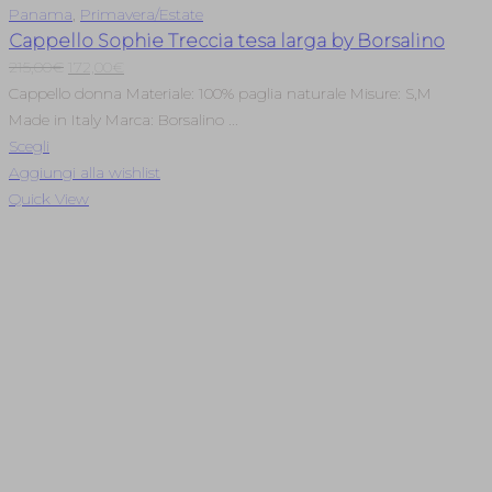
Panama
,
Primavera/Estate
Cappello Sophie Treccia tesa larga by Borsalino
Il
Il
215,00
€
172,00
€
prezzo
prezzo
Cappello donna Materiale: 100% paglia naturale Misure: S,M
originale
attuale
Made in Italy Marca: Borsalino ...
era:
è:
Scegli
215,00€.
172,00€.
Aggiungi alla wishlist
Quick View