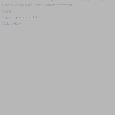
Pieghevole Misura unica Marca: Seeberger ...
Scegli
Aggiungi alla wishlist
Quick View