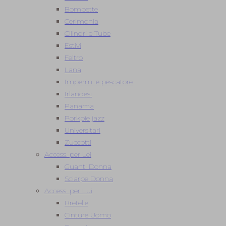
Bombette
Cerimonia
Cilindri e Tube
Estivi
Feltro
Lana
Imperm. e pescatore
Irlandesi
Panama
Porkpie jazz
Universitari
Zuccotti
Access. per Lei
Guanti Donna
Sciarpe Donna
Access. per Lui
Bretelle
Cinture Uomo