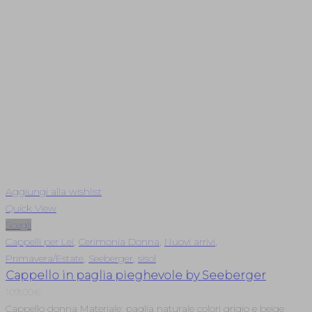
Aggiungi alla wishlist
Quick View
Scegli
Cappelli per Lei
,
Cerimonia Donna
,
Nuovi arrivi
,
Primavera/Estate
,
Seeberger
,
sisol
Cappello in paglia pieghevole by Seeberger
109,00
€
Cappello donna Materiale: paglia naturale colori grigio e beige