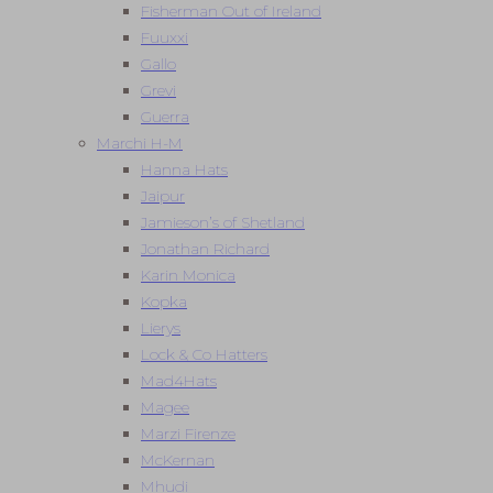
Fisherman Out of Ireland
Fuuxxi
Gallo
Grevi
Guerra
Marchi H-M
Hanna Hats
Jaipur
Jamieson’s of Shetland
Jonathan Richard
Karin Monica
Kopka
Lierys
Lock & Co Hatters
Mad4Hats
Magee
Marzi Firenze
McKernan
Mhudi