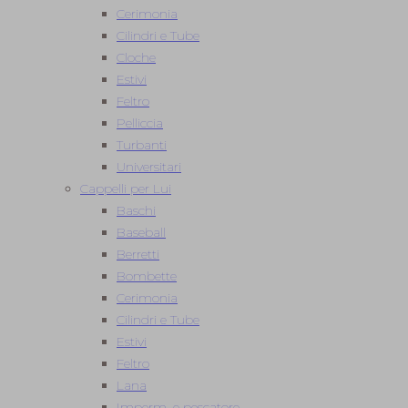
Cerimonia
Cilindri e Tube
Cloche
Estivi
Feltro
Pelliccia
Turbanti
Universitari
Cappelli per Lui
Baschi
Baseball
Berretti
Bombette
Cerimonia
Cilindri e Tube
Estivi
Feltro
Lana
Imperm. e pescatore