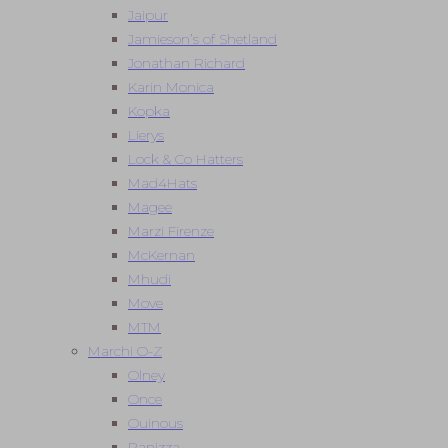
Jaipur
Jamieson’s of Shetland
Jonathan Richard
Karin Monica
Kopka
Lierys
Lock & Co Hatters
Mad4Hats
Magee
Marzi Firenze
McKernan
Mhudi
Move
MTM
Marchi O-Z
Olney
Once
Ouinous
Panizza