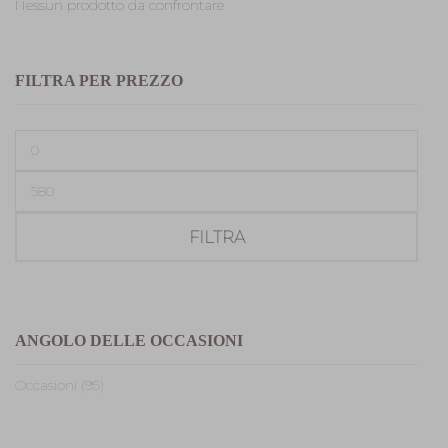
Nessun prodotto da confrontare
FILTRA PER PREZZO
Prezzo
Min
Prezzo
Max
FILTRA
ANGOLO DELLE OCCASIONI
Occasioni (95)