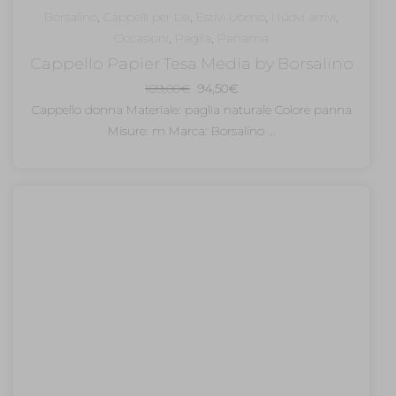
Borsalino
,
Cappelli per Lei
,
Estivi Uomo
,
Nuovi arrivi
,
Occasioni
,
Paglia
,
Panama
Cappello Papier Tesa Media by Borsalino
Il
Il
189,00
€
94,50
€
prezzo
prezzo
Cappello donna Materiale: paglia naturale Colore panna
originale
attuale
Misure: m Marca: Borsalino ...
era:
è:
189,00€.
94,50€.