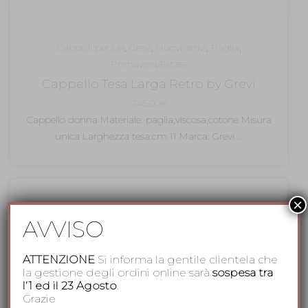
Cappelli per Lei
,
Grevi
,
Nuovi arrivi
,
Paglia
,
Primavera/Estate
Cappello Tesa Larga Retro by Grevi
245,00
€
Cappello donna Materiale: paglia,viscosa,cotone Misura
unica Larghezza tesa:cm 11 Marca: Grevi ...
×
AVVISO
ATTENZIONE
Si informa la gentile clientela che
la gestione degli ordini online sarà
sospesa tra
l’1 ed il 23 Agosto
.
Grazie