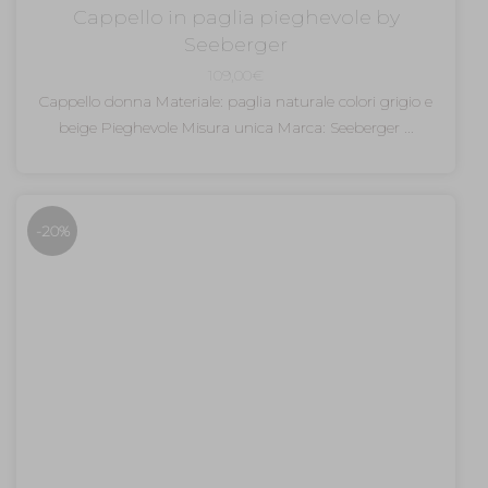
Cappello in paglia pieghevole by
Seeberger
109,00
€
Cappello donna Materiale: paglia naturale colori grigio e
beige Pieghevole Misura unica Marca: Seeberger ...
-20%