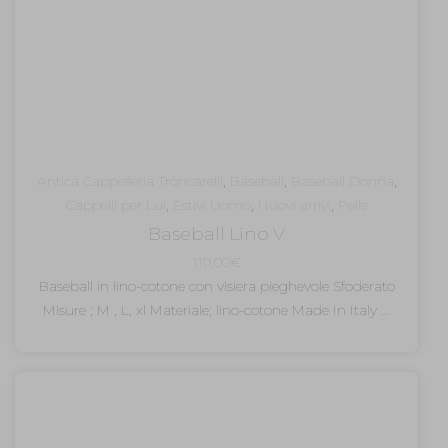
Antica Cappelleria Troncarelli
,
Baseball
,
Baseball Donna
,
Cappelli per Lui
,
Estivi Uomo
,
Nuovi arrivi
,
Pelle
Baseball Lino V
110,00
€
Baseball in lino-cotone con visiera pieghevole Sfoderato
Misure ; M , L, xl Materiale; lino-cotone Made In Italy ...