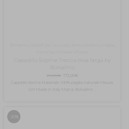
Borsalino
,
Cappelli per Lei
,
Nuovi arrivi
,
Occasioni
,
Paglia
,
Panama
,
Primavera/Estate
Cappello Sophie Treccia tesa larga by
Borsalino
Il
Il
215,00
€
172,00
€
prezzo
prezzo
Cappello donna Materiale: 100% paglia naturale Misure:
originale
attuale
S,M Made in Italy Marca: Borsalino ...
era:
è:
215,00€.
172,00€.
-20%