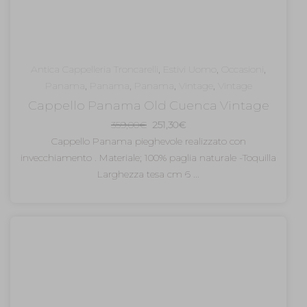
Antica Cappelleria Troncarelli
,
Estivi Uomo
,
Occasioni
,
Panama
,
Panama
,
Panama
,
Vintage
,
Vintage
Cappello Panama Old Cuenca Vintage
Il
Il
359,00
€
251,30
€
prezzo
prezzo
Cappello Panama pieghevole realizzato con
originale
attuale
invecchiamento . Materiale; 100% paglia naturale -Toquilla
era:
è:
Larghezza tesa cm 6 ...
359,00€.
251,30€.