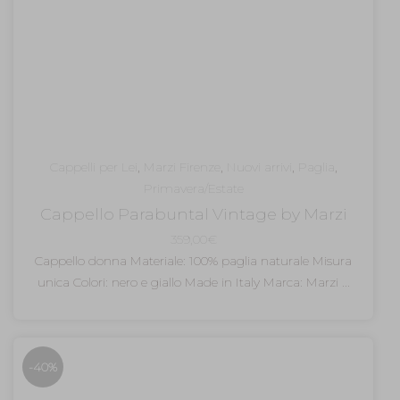
Cappelli per Lei
,
Marzi Firenze
,
Nuovi arrivi
,
Paglia
,
Primavera/Estate
Cappello Parabuntal Vintage by Marzi
359,00
€
Cappello donna Materiale: 100% paglia naturale Misura
unica Colori: nero e giallo Made in Italy Marca: Marzi ...
-40%