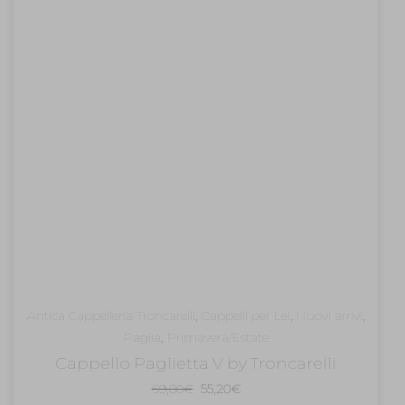
Antica Cappelleria Troncarelli
,
Cappelli per Lei
,
Nuovi arrivi
,
Paglia
,
Primavera/Estate
Cappello Paglietta V by Troncarelli
Il
Il
69,00
€
55,20
€