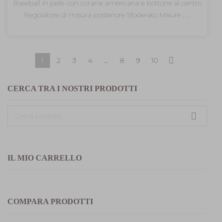
Baseball in pelle con corana americana e bottone al centro
Regolatore di misura posteriore Sfoderato Misure ; ...
1
2
3
4
…
8
9
10
CERCA TRA I NOSTRI PRODOTTI
Cerca:
IL MIO CARRELLO
COMPARA PRODOTTI