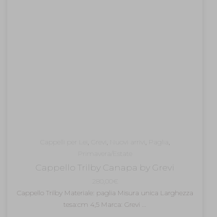
Cappelli per Lei
,
Grevi
,
Nuovi arrivi
,
Paglia
,
Primavera/Estate
Cappello Trilby Canapa by Grevi
280,00
€
Cappello Trilby Materiale: paglia Misura unica Larghezza
tesa:cm 4,5 Marca: Grevi ...