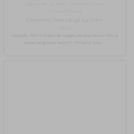
Cappelli per Lei
,
Grevi
,
Nuovi arrivi
,
Paglia
,
Primavera/Estate
Cappello Tesa Larga by Grevi
219,00
€
Cappello donna Materiale: paglia,viscosa,cotone Misura
unica Larghezza tesa:cm 13 Marca: Grevi ...