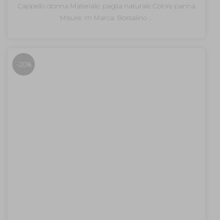
prezzo
prezzo
Cappello donna Materiale: paglia naturale Colore panna
originale
attuale
Misure: m Marca: Borsalino ...
era:
è:
265,00€.
159,00€.
-20%