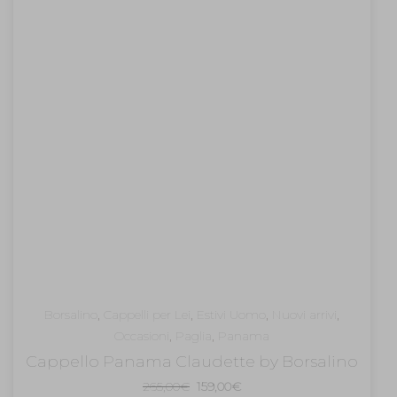
Borsalino
,
Cappelli per Lei
,
Estivi Uomo
,
Nuovi arrivi
,
Occasioni
,
Paglia
,
Panama
Cappello Panama Claudette by Borsalino
Il
Il
265,00
€
159,00
€