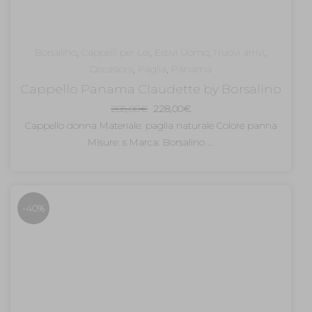
Borsalino
,
Cappelli per Lei
,
Estivi Uomo
,
Nuovi arrivi
,
Occasioni
,
Paglia
,
Panama
Cappello Panama Claudette by Borsalino
Il
Il
285,00
€
228,00
€
prezzo
prezzo
Cappello donna Materiale: paglia naturale Colore panna
originale
attuale
Misure: s Marca: Borsalino ...
era:
è:
285,00€.
228,00€.
-40%