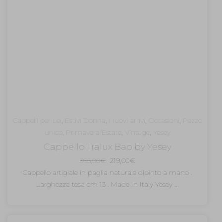
Cappelli per Lei
,
Estivi Donna
,
Nuovi arrivi
,
Occasioni
,
Pezzo
unico
,
Primavera/Estate
,
Vintage
,
Yesey
Cappello Tralux Bao by Yesey
Il
Il
365,00
€
219,00
€
prezzo
prezzo
Cappello artigiale in paglia naturale dipinto a mano .
originale
attuale
Larghezza tesa cm 13 . Made In Italy Yesey ...
era:
è:
365,00€.
219,00€.