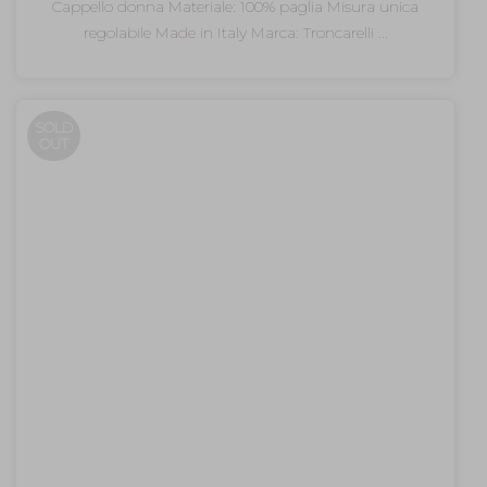
prezzo
prezzo
Cappello donna Materiale: 100% paglia Misura unica
originale
attuale
regolabile Made in Italy Marca: Troncarelli ...
era:
è:
69,00€.
55,20€.
SOLD
OUT