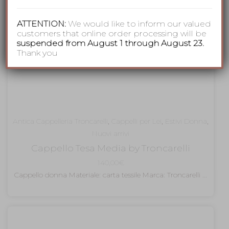
ATTENTION:
We would like to inform our valued
customers that online order processing will be
suspended from August 1 through August 23.
Thank you
Antica Cappelleria Troncarelli
,
Cappelli per Lei
,
Estivi Donna
,
Nuovi arrivi
Cappello Tesa Media by Troncarelli
140,00
€
Cappello donna Materiale: carta tessile Marca: Troncarelli ...