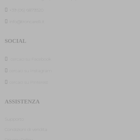
+39 (06) 6879320
info@troncarelli.it
SOCIAL
cercaci su Facebook
cercaci su Instagram
cercaci su Pinterest
ASSISTENZA
Supporto
Condizioni di vendita
Privacy Policy