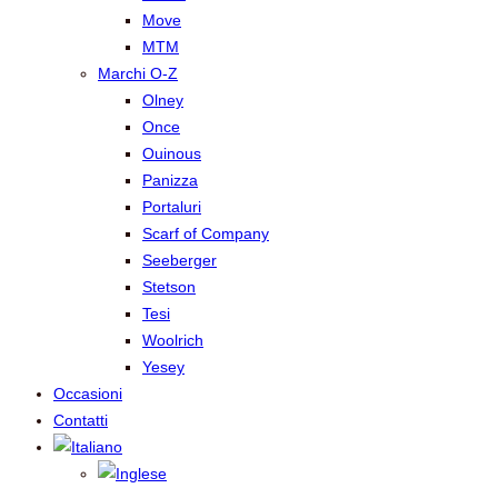
Move
MTM
Marchi O-Z
Olney
Once
Ouinous
Panizza
Portaluri
Scarf of Company
Seeberger
Stetson
Tesi
Woolrich
Yesey
Occasioni
Contatti