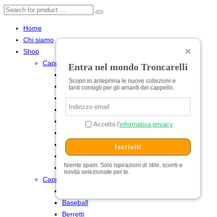
Home
Chi siamo
Shop
Cappelli per Lei
Entra nel mondo Troncarelli
Baschi
Scopri in anteprima le nuove collezioni e
Cerimonia
tanti consigli per gli amanti del cappello.
Cilindri e Tube
Cloche
Estivi
Accetto l'
informativa privacy
Feltro
Pelliccia
Iscriviti
Turbanti
Niente spam. Solo ispirazioni di stile, sconti e
Universitari
novità selezionate per te.
Cappelli per Lui
Baschi
Baseball
Berretti