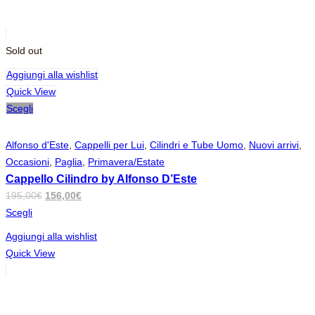
Sold out
Aggiungi alla wishlist
Quick View
Scegli
Alfonso d'Este
,
Cappelli per Lui
,
Cilindri e Tube Uomo
,
Nuovi arrivi
,
Occasioni
,
Paglia
,
Primavera/Estate
Cappello Cilindro by Alfonso D’Este
Il
Il
195,00
€
156,00
€
prezzo
prezzo
Scegli
originale
attuale
Aggiungi alla wishlist
era:
è:
Quick View
195,00€.
156,00€.