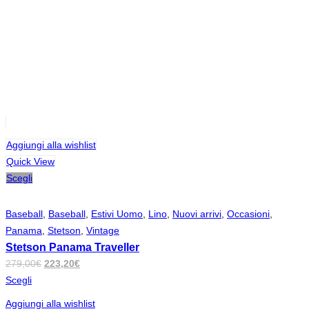
Aggiungi alla wishlist
Quick View
Scegli
Baseball
,
Baseball
,
Estivi Uomo
,
Lino
,
Nuovi arrivi
,
Occasioni
,
Panama
,
Stetson
,
Vintage
Stetson Panama Traveller
Il
Il
279,00
€
223,20
€
prezzo
prezzo
Scegli
originale
attuale
Aggiungi alla wishlist