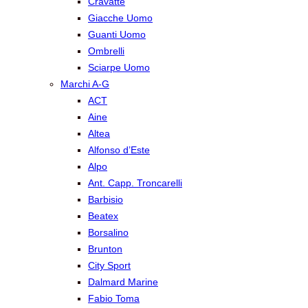
Cravatte
Giacche Uomo
Guanti Uomo
Ombrelli
Sciarpe Uomo
Marchi A-G
ACT
Aine
Altea
Alfonso d’Este
Alpo
Ant. Capp. Troncarelli
Barbisio
Beatex
Borsalino
Brunton
City Sport
Dalmard Marine
Fabio Toma