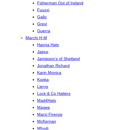
Fisherman Out of Ireland
Fuuxxi
Gallo
Grevi
Guerra
Marchi H-M
Hanna Hats
Jaipur
Jamieson’s of Shetland
Jonathan Richard
Karin Monica
Kopka
Lierys
Lock & Co Hatters
Mad4Hats
Magee
Marzi Firenze
McKernan
Mhudi