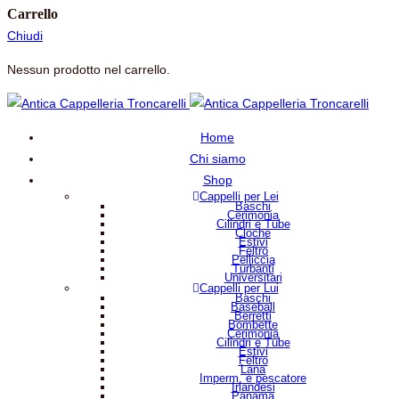
Carrello
Chiudi
Nessun prodotto nel carrello.
Home
Chi siamo
Shop
Cappelli per Lei
Baschi
Cerimonia
Cilindri e Tube
Cloche
Estivi
Feltro
Pelliccia
Turbanti
Universitari
Cappelli per Lui
Baschi
Baseball
Berretti
Bombette
Cerimonia
Cilindri e Tube
Estivi
Feltro
Lana
Imperm. e pescatore
Irlandesi
Panama