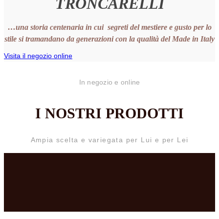
TRONCARELLI
…una storia centenaria in cui segreti del
mestiere
e gusto per lo
stile
si tramandano da generazioni con la qualità del
Made in Italy
Visita il negozio online
In negozio e online
I NOSTRI PRODOTTI
Ampia scelta e variegata per Lui e per Lei
CAPPELLI PER LUI
CAPPELLI PER LEI
ACCESSORI PER LUI
ACCESSORI PER LEI
OCCASIONI