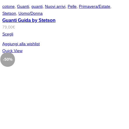
cotone
,
Guanti
,
guanti
,
Nuovi arrivi
,
Pelle
,
Primavera/Estate
,
Stetson
,
Uomo/Donna
Guanti Guida by Stetson
79,00
€
Scegli
Aggiungi alla wishlist
Quick View
-50%