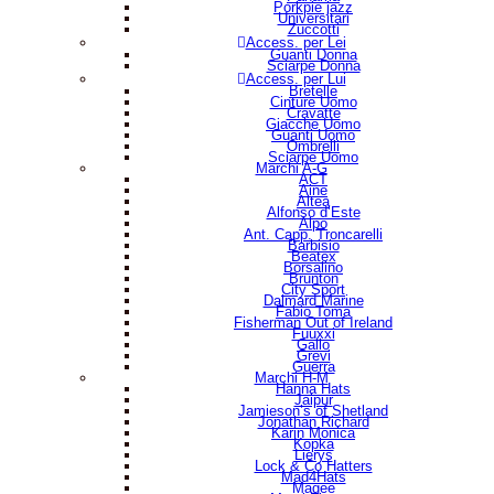
Porkpie jazz
Universitari
Zuccotti
Access. per Lei
Guanti Donna
Sciarpe Donna
Access. per Lui
Bretelle
Cinture Uomo
Cravatte
Giacche Uomo
Guanti Uomo
Ombrelli
Sciarpe Uomo
Marchi A-G
ACT
Aine
Altea
Alfonso d’Este
Alpo
Ant. Capp. Troncarelli
Barbisio
Beatex
Borsalino
Brunton
City Sport
Dalmard Marine
Fabio Toma
Fisherman Out of Ireland
Fuuxxi
Gallo
Grevi
Guerra
Marchi H-M
Hanna Hats
Jaipur
Jamieson’s of Shetland
Jonathan Richard
Karin Monica
Kopka
Lierys
Lock & Co Hatters
Mad4Hats
Magee