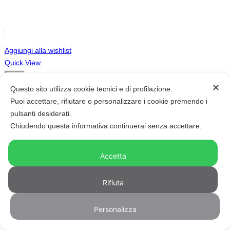
Aggiungi alla wishlist
Quick View
Scegli
✕
Questo sito utilizza cookie tecnici e di profilazione.
Puoi accettare, rifiutare o personalizzare i cookie premendo i
Autunno/Inverno
,
Borsalino
,
Nuovi arrivi
,
Occasioni
,
Raffia
,
pulsanti desiderati.
Uomo/Donna
Chiudendo questa informativa continuerai senza accettare.
Cappello Rafia Crochet Verde Argentina by Borsalino
Il
Il
245,00
€
196,00
€
prezzo
prezzo
Scegli
Accetta
originale
attuale
Aggiungi alla wishlist
era:
è:
Quick View
Rifiuta
245,00€.
196,00€.
Personalizza