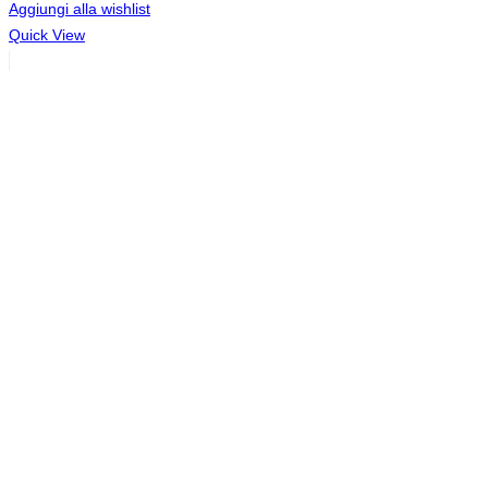
Aggiungi alla wishlist
era:
è:
Quick View
189,00€.
94,50€.