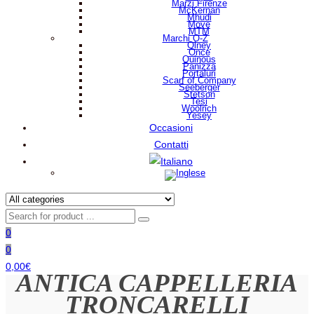
Marzi Firenze
McKernan
Mhudi
Move
MTM
Marchi O-Z
Olney
Once
Ouinous
Panizza
Portaluri
Scarf of Company
Seeberger
Stetson
Tesi
Woolrich
Yesey
Occasioni
Contatti
0
0
0,00
€
ANTICA CAPPELLERIA
TRONCARELLI