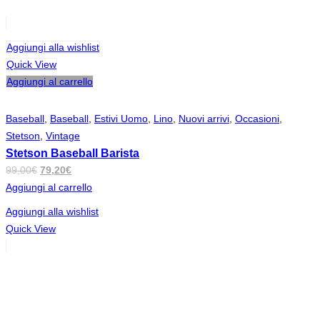
Aggiungi alla wishlist
Quick View
Aggiungi al carrello
Baseball
,
Baseball
,
Estivi Uomo
,
Lino
,
Nuovi arrivi
,
Occasioni
,
Stetson
,
Vintage
Stetson Baseball Barista
Il
Il
99,00
€
79,20
€
prezzo
prezzo
Aggiungi al carrello
originale
attuale
Aggiungi alla wishlist
era:
è:
Quick View
99,00€.
79,20€.