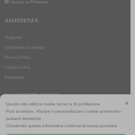
cercaci su Pinterest
ASSISTENZA
Supporto
Condizioni di vendita
Privacy Policy
Cookie Policy
Consenso
PAGAMENTI SICURI
✕
Questo sito utilizza cookie tecnici e di profilazione.
Puoi accettare, rifiutare o personalizzare i cookie premendo i
pulsanti desiderati.
Antica Cappelleria Troncarelli s.r.l. a socio unico
Chiudendo questa informativa continuerai senza accettare.
Codice Fiscale, Iscrizione registro imprese di Roma e Partita