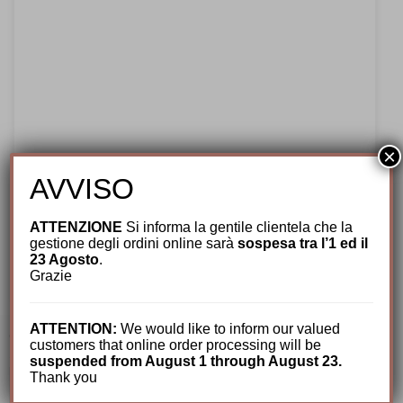
×
AVVISO
Abbigliamento
,
Autunno/Inverno
,
Donna
,
lana
,
Missoni
,
Nuovi arrivi
,
Poncho
ATTENZIONE
Si informa la gentile clientela che la
Poncho Fantasia by Missoni
gestione degli ordini online sarà
sospesa tra l’1 ed il
23 Agosto
.
Il
Il
205,00
€
164,00
€
Grazie
prezzo
prezzo
originale
attuale
ATTENTION:
We would like to inform our valued
era:
è:
CERCA TRA I NOSTRI PRODOTTI
customers that online order processing will be
205,00€.
164,00€.
suspended from August 1 through August 23.
Thank you
Cerca: