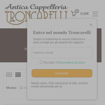
0
0,00
€
Entra nel mondo Troncarelli
Scopri in anteprima le nuove collezioni e
PONCHO
tanti consigli per gli amanti del cappello.
Home
Prodotti taggati “poncho”
Accetto l'
informativa privacy
Iscriviti
Visualizzazione di 3 risultati
Ordina
in
Niente spam. Solo ispirazioni di stile, sconti e
Ordina in base al più
novità selezionate per te.
Mostra
12
24
36
base
recente
al
più