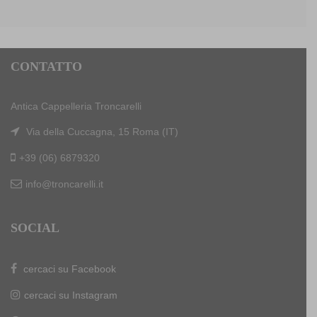
CONTATTO
Antica Cappelleria Troncarelli
Via della Cuccagna, 15 Roma (IT)
+39 (06) 6879320
info@troncarelli.it
SOCIAL
cercaci su Facebook
cercaci su Instagram