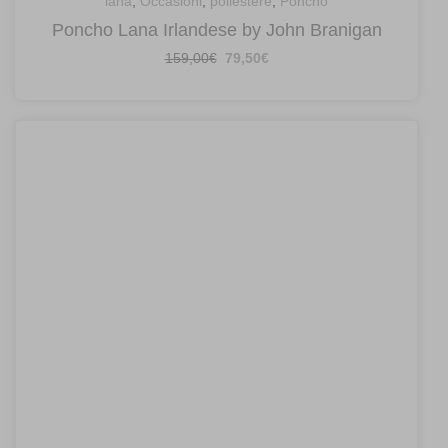
lana
,
Occasioni
,
poliestere
,
Poncho
Poncho Lana Irlandese by John Branigan
Il
Il
159,00
€
79,50
€
prezzo
prezzo
originale
attuale
era:
è:
159,00€.
79,50€.