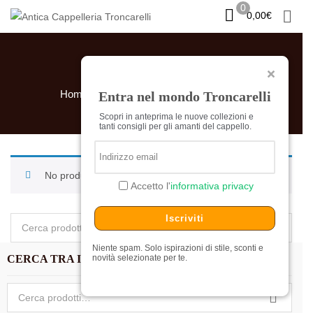
0
0,00
€
ATTENZIONE
Si informa la gentile clientela che la
POLIPROPILENE
gestione degli ordini online sarà
sospesa tra l’1 ed il
23 Agosto
.
Home
Prodotti taggati “polipropilene”
Entra nel mondo Troncarelli
Grazie
Scopri in anteprima le nuove collezioni e
tanti consigli per gli amanti del cappello.
ATTENTION:
We would like to inform our valued
customers that online order processing will be
suspended from August 1 through August 23.
Thank you
No products were found matching your selection.
Accetto l'
informativa privacy
Iscriviti
Cerca:
Niente spam. Solo ispirazioni di stile, sconti e
CERCA TRA I NOSTRI PRODOTTI
novità selezionate per te.
Cerca: