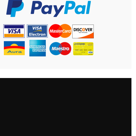
CONTATTO
Antica Cappelleria Troncarelli
Via della Cuccagna, 15 Roma (IT)
+39 (06) 6879320