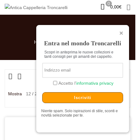
0
0,00
€
ATTENZIONE
Si informa la gentile clientela che la
PADEL
gestione degli ordini online sarà
sospesa tra l’1 ed il
23 Agosto
.
Home
Prodotti taggati “padel”
Entra nel mondo Troncarelli
Grazie
Scopri in anteprima le nuove collezioni e
tanti consigli per gli amanti del cappello.
ATTENTION:
We would like to inform our valued
customers that online order processing will be
suspended from August 1 through August 23.
Visualizzazione del risultato
Thank you
Accetto l'
informativa privacy
Ordina in base al più
Mostra
12
24
36
recente
Iscriviti
Niente spam. Solo ispirazioni di stile, sconti e
novità selezionate per te.