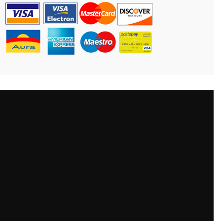
CONTATTO
Antica Cappelleria Troncarelli
Via della Cuccagna, 15 Roma (IT)
+39 (06) 6879320
info@troncarelli.it
SOCIAL