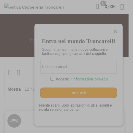
0
0,00
€
MUCROS
Home
Prodotti taggati “Mucros”
Entra nel mondo Troncarelli
Scopri in anteprima le nuove collezioni e
tanti consigli per gli amanti del cappello.
Visualizzazione di 4 risultati
Ordina
Accetto l'
informativa privacy
in
Ordina in base al più
Mostra
12
24
36
base
recente
Iscriviti
al
più
Niente spam. Solo ispirazioni di stile, sconti e
novità selezionate per te.
recent
-25%