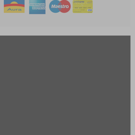
CONTATTO
Antica Cappelleria Troncarelli
Via della Cuccagna, 15 Roma (IT)
+39 (06) 6879320
info@troncarelli.it
SOCIAL
cercaci su Facebook