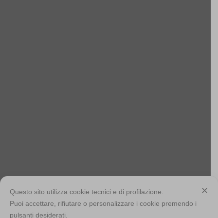
cercaci su Instagram
cercaci su Pinterest
ASSISTENZA
Supporto
Condizioni di vendita
Privacy Policy
Cookie Policy
Consenso
PAGAMENTI SICURI
✕
Questo sito utilizza cookie tecnici e di profilazione.
Puoi accettare, rifiutare o personalizzare i cookie premendo i
pulsanti desiderati.