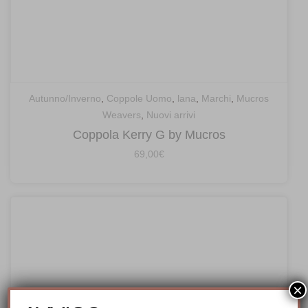
Autunno/Inverno
,
Coppole Uomo
,
lana
,
Marchi
,
Mucros
Weavers
,
Nuovi arrivi
Coppola Kerry G by Mucros
69,00
€
×