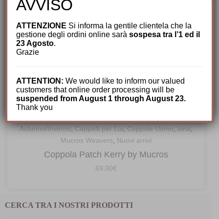
AVVISO
ATTENZIONE
Si informa la gentile clientela che la
gestione degli ordini online sarà
sospesa tra l’1 ed il
23 Agosto
.
Grazie
ATTENTION:
We would like to inform our valued
customers that online order processing will be
suspended from August 1 through August 23.
Thank you
Autunno/Inverno
,
Cappelli per Lui
,
Coppole Uomo
,
lana
,
Mucros Weavers
,
Nuovi arrivi
Coppola Patch Kerry by Mucros
69,00
€
CERCA TRA I NOSTRI PRODOTTI