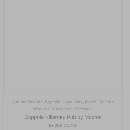
Autunno/Inverno
,
Coppole Uomo
,
lana
,
Marchi
,
Mucros
Weavers
,
Nuovi arrivi
,
Occasioni
Coppola Killarney Pub by Mucros
Il
Il
69,00
€
51,75
€