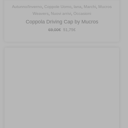
Autunno/Inverno
,
Coppole Uomo
,
lana
,
Marchi
,
Mucros
Weavers
,
Nuovi arrivi
,
Occasioni
Coppola Driving Cap by Mucros
Il
Il
69,00
€
51,75
€
prezzo
prezzo
originale
attuale
era:
è:
69,00€.
51,75€.