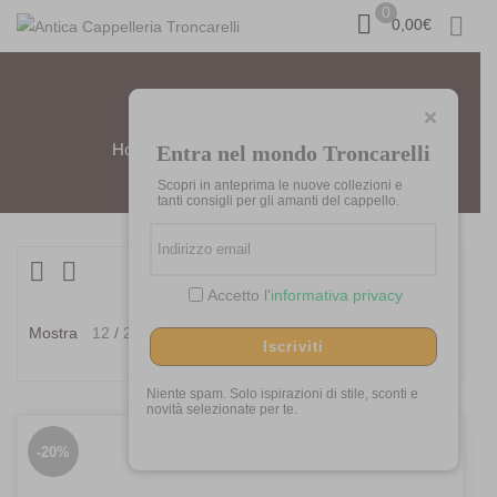
0
0,00
€
MISSONI
Home
Prodotti taggati “Missoni”
Entra nel mondo Troncarelli
Scopri in anteprima le nuove collezioni e
tanti consigli per gli amanti del cappello.
Visualizzazione del risultato
Accetto l'
informativa privacy
Ordina in base al più
Mostra
12
24
36
recente
Iscriviti
Niente spam. Solo ispirazioni di stile, sconti e
novità selezionate per te.
-20%