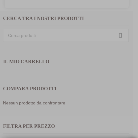
prezzo
prezzo
originale
attuale
era:
è:
CERCA TRA I NOSTRI PRODOTTI
205,00€.
164,00€.
Cerca:
IL MIO CARRELLO
COMPARA PRODOTTI
Nessun prodotto da confrontare
FILTRA PER PREZZO