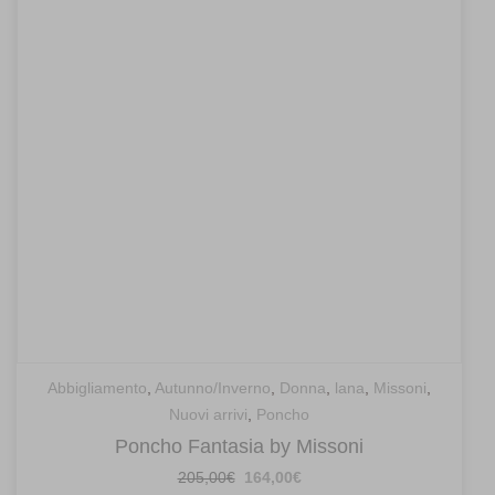
Abbigliamento
,
Autunno/Inverno
,
Donna
,
lana
,
Missoni
,
Nuovi arrivi
,
Poncho
Poncho Fantasia by Missoni
Il
Il
205,00
€
164,00
€