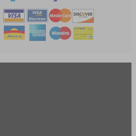
CONTATTO
Antica Cappelleria Troncarelli
Via della Cuccagna, 15 Roma (IT)
+39 (06) 6879320
info@troncarelli.it