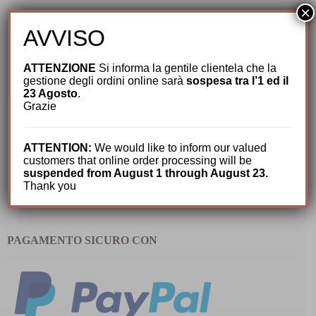
×
Prezzo
Min
AVVISO
Prezzo
Max
ATTENZIONE
Si informa la gentile clientela che la
gestione degli ordini online sarà
sospesa tra l’1 ed il
FILTRA
23 Agosto
.
Grazie
ATTENTION:
We would like to inform our valued
ANGOLO DELLE OCCASIONI
customers that online order processing will be
suspended from August 1 through August 23.
Thank you
Occasioni (95)
PAGAMENTO SICURO CON