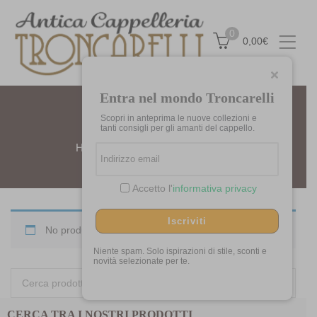
0
0,00
€
Entra nel mondo Troncarelli
Scopri in anteprima le nuove collezioni e
JACKIE
tanti consigli per gli amanti del cappello.
Home
Prodotti taggati “Jackie”
Accetto l'
informativa privacy
Iscriviti
No products were found matching your selection.
Niente spam. Solo ispirazioni di stile, sconti e
novità selezionate per te.
Cerca:
CERCA TRA I NOSTRI PRODOTTI