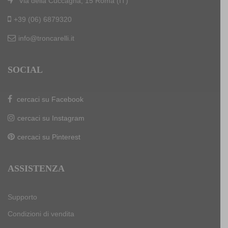
Via della Cuccagna, 15 Roma (IT)
+39 (06) 6879320
info@troncarelli.it
SOCIAL
cercaci su Facebook
cercaci su Instagram
cercaci su Pinterest
ASSISTENZA
Supporto
Condizioni di vendita