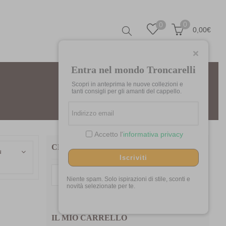
0
0
0,00
€
Entra nel mondo Troncarelli
Scopri in anteprima le nuove collezioni e
Home
Prodotti taggati “Ireland”
tanti consigli per gli amanti del cappello.
Accetto l'
informativa privacy
CERCA TRA I NOSTRI PRODOTTI
ù
Iscriviti
Cerca:
Niente spam. Solo ispirazioni di stile, sconti e
novità selezionate per te.
IL MIO CARRELLO