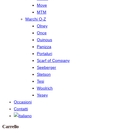
Move
MTM
Marchi O-Z
Olney
Once
Ouinous
Panizza
Portaluri
Scarf of Company
Seeberger
Stetson
Tesi
Woolrich
Yesey
Occasioni
Contatti
Carrello