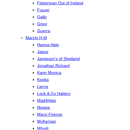
Fisherman Out of Ireland
Fuuxxi
Gallo
Grevi
Guerra
Marchi H-M
Hanna Hats
Jaipur
Jamieson’s of Shetland
Jonathan Richard
Karin Monica
Kopka
Lierys
Lock & Co Hatters
Mad4Hats
Magee
Marzi Firenze
McKernan
Mhudi