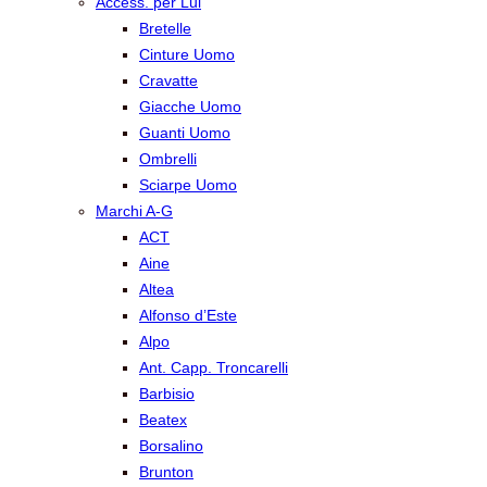
Access. per Lui
Bretelle
Cinture Uomo
Cravatte
Giacche Uomo
Guanti Uomo
Ombrelli
Sciarpe Uomo
Marchi A-G
ACT
Aine
Altea
Alfonso d’Este
Alpo
Ant. Capp. Troncarelli
Barbisio
Beatex
Borsalino
Brunton