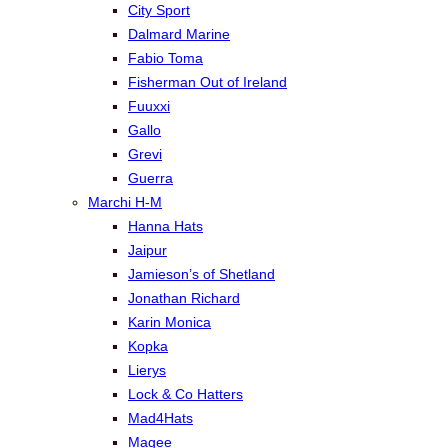
City Sport
Dalmard Marine
Fabio Toma
Fisherman Out of Ireland
Fuuxxi
Gallo
Grevi
Guerra
Marchi H-M
Hanna Hats
Jaipur
Jamieson’s of Shetland
Jonathan Richard
Karin Monica
Kopka
Lierys
Lock & Co Hatters
Mad4Hats
Magee