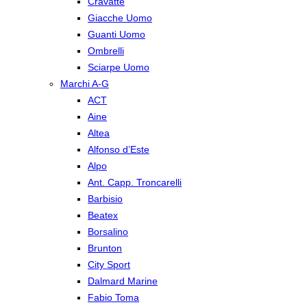
Cravatte
Giacche Uomo
Guanti Uomo
Ombrelli
Sciarpe Uomo
Marchi A-G
ACT
Aine
Altea
Alfonso d’Este
Alpo
Ant. Capp. Troncarelli
Barbisio
Beatex
Borsalino
Brunton
City Sport
Dalmard Marine
Fabio Toma