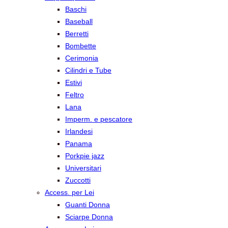
Baschi
Baseball
Berretti
Bombette
Cerimonia
Cilindri e Tube
Estivi
Feltro
Lana
Imperm. e pescatore
Irlandesi
Panama
Porkpie jazz
Universitari
Zuccotti
Access. per Lei
Guanti Donna
Sciarpe Donna