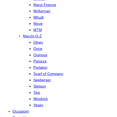
Marzi Firenze
McKernan
Mhudi
Move
MTM
Marchi O-Z
Olney
Once
Ouinous
Panizza
Portaluri
Scarf of Company
Seeberger
Stetson
Tesi
Woolrich
Yesey
Occasioni