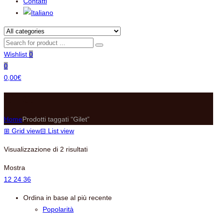
Contatti
Wishlist
0
0
0,00
€
Gilet
Home
Prodotti taggati “Gilet”
⊞
Grid view
⊟
List view
Ordina
Visualizzazione di 2 risultati
in
Mostra
base
12
24
36
al
più
Ordina in base al più recente
recente
Popolarità