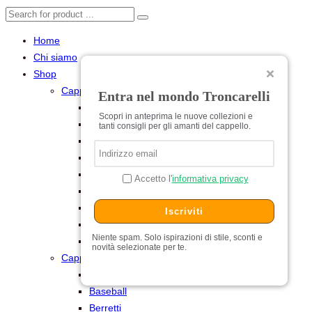
Home
Chi siamo
Shop
Cappelli per Lei
Entra nel mondo Troncarelli
Baschi
Scopri in anteprima le nuove collezioni e
Cerimonia
tanti consigli per gli amanti del cappello.
Cilindri e Tube
Cloche
Estivi
Accetto l'
informativa privacy
Feltro
Pelliccia
Iscriviti
Turbanti
Niente spam. Solo ispirazioni di stile, sconti e
Universitari
novità selezionate per te.
Cappelli per Lui
Baschi
Baseball
Berretti