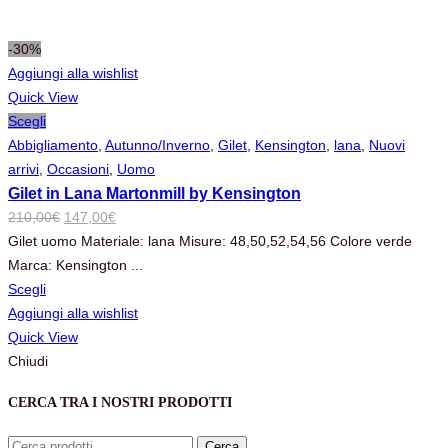
-30%
Aggiungi alla wishlist
Quick View
Scegli
Abbigliamento
,
Autunno/Inverno
,
Gilet
,
Kensington
,
lana
,
Nuovi
arrivi
,
Occasioni
,
Uomo
Gilet in Lana Martonmill by Kensington
Il
Il
210,00
€
147,00
€
prezzo
prezzo
Gilet uomo Materiale: lana Misure: 48,50,52,54,56 Colore verde
originale
attuale
Marca: Kensington ...
era:
è:
Scegli
210,00€.
147,00€.
Aggiungi alla wishlist
Quick View
Chiudi
CERCA TRA I NOSTRI PRODOTTI
Cerca:
Cerca