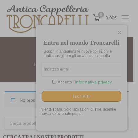
0
0,00
€
Entra nel mondo Troncarelli
Scopri in anteprima le nuove collezioni e
DONNA
tanti consigli per gli amanti del cappello.
Home
Prodotti taggati “donna”
Accetto l'
informativa privacy
Iscriviti
No products were found matching your selection.
Niente spam. Solo ispirazioni di stile, sconti e
novità selezionate per te.
Cerca:
CERCA TRA I NOSTRI PRODOTTI