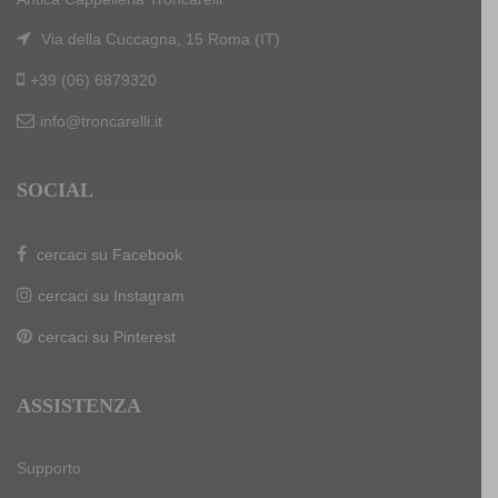
Via della Cuccagna, 15 Roma (IT)
+39 (06) 6879320
info@troncarelli.it
SOCIAL
cercaci su Facebook
cercaci su Instagram
cercaci su Pinterest
ASSISTENZA
Supporto