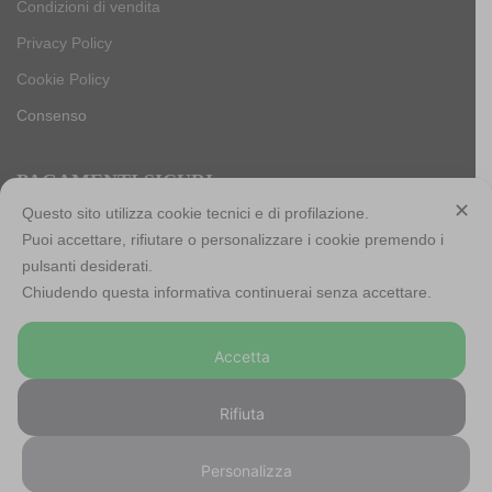
Condizioni di vendita
Privacy Policy
Cookie Policy
Consenso
PAGAMENTI SICURI
✕
Questo sito utilizza cookie tecnici e di profilazione.
Puoi accettare, rifiutare o personalizzare i cookie premendo i
pulsanti desiderati.
Antica Cappelleria Troncarelli s.r.l. a socio unico
Chiudendo questa informativa continuerai senza accettare.
Codice Fiscale, Iscrizione registro imprese di Roma e Partita
IVA: 05803741007
Accetta
Numero R.E.A: RM-923484
Capitale sociale: € 10.000,00 int. versato
Rifiuta
©
2026 – Antica Cappelleria Troncarelli ® – Powered and
Personalizza
Hosted by
Starfarm Internet Communications srl