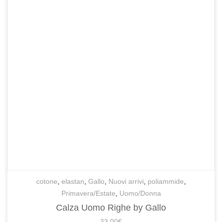
cotone
,
elastan
,
Gallo
,
Nuovi arrivi
,
poliammide
,
Primavera/Estate
,
Uomo/Donna
Calza Uomo Righe by Gallo
33,00
€