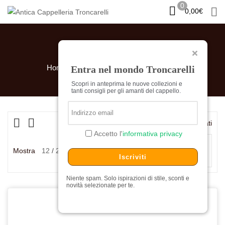
0
0,00
€
CALZE UNISEX
Home
Prodotti taggati “calze unisex”
Entra nel mondo Troncarelli
Scopri in anteprima le nuove collezioni e
tanti consigli per gli amanti del cappello.
Visualizzazione di 2 risultati
Ord
Accetto l'
informativa privacy
in
Ordina in base al più
Mostra
12
24
36
bas
recente
Iscriviti
al
più
Niente spam. Solo ispirazioni di stile, sconti e
novità selezionate per te.
rece