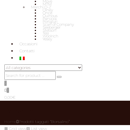
Move
MTM
Marchi O-Z
Olney
Once
Ouinous
Panizza
Portaluri
Scarf of Company
Seeberger
Stetson
Tesi
Woolrich
Yesey
Occasioni
Contatti
0
0
0,00
€
Borsalino
Home
Prodotti taggati “Borsalino”
⊞
Grid view
⊟
List view