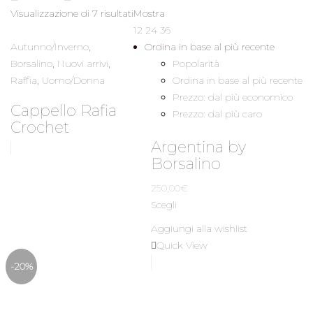
Ordina
Visualizzazione di 7 risultati
Mostra
in
12
24
36
base
Autunno/Inverno
,
Ordina in base al più recente
al
Borsalino
,
Nuovi arrivi
,
Popolarità
più
Raffia
,
Uomo/Donna
Ordina in base al più recente
recente
Prezzo: dal più economico
Cappello Rafia
Prezzo: dal più caro
Crochet
Argentina by
Borsalino
250,00
€
Scegli
Aggiungi alla wishlist
Quick View
-20%