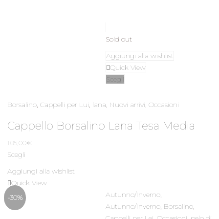
Sold out
Aggiungi alla wishlist
Quick View
Scegli
Borsalino
,
Cappelli per Lui
,
lana
,
Nuovi arrivi
,
Occasioni
Cappello Borsalino Lana Tesa Media
185,00
€
Scegli
Aggiungi alla wishlist
Quick View
Autunno/Inverno
,
-30%
Autunno/Inverno
,
Borsalino
,
Cappelli per Lei
,
Occasioni
,
pelo di