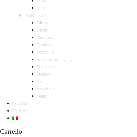
Move
MTM
Marchi O-Z
Olney
Once
Ouinous
Panizza
Portaluri
Scarf of Company
Seeberger
Stetson
Tesi
Woolrich
Yesey
Occasioni
Contatti
Carrello