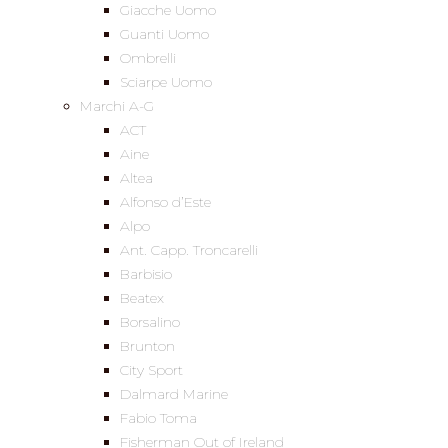
Giacche Uomo
Guanti Uomo
Ombrelli
Sciarpe Uomo
Marchi A-G
ACT
Aine
Altea
Alfonso d’Este
Alpo
Ant. Capp. Troncarelli
Barbisio
Beatex
Borsalino
Brunton
City Sport
Dalmard Marine
Fabio Toma
Fisherman Out of Ireland