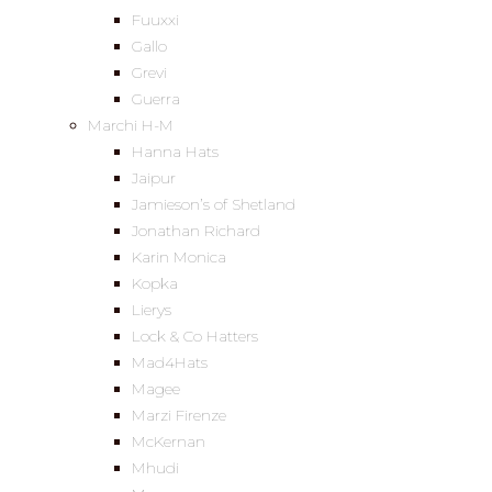
Fuuxxi
Gallo
Grevi
Guerra
Marchi H-M
Hanna Hats
Jaipur
Jamieson’s of Shetland
Jonathan Richard
Karin Monica
Kopka
Lierys
Lock & Co Hatters
Mad4Hats
Magee
Marzi Firenze
McKernan
Mhudi