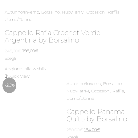
Autunno/Inverno
,
Borsalino
,
Nuovi arrivi
,
Occasioni
,
Raffia
,
Uomo/Donna
Cappello Rafia Crochet Verde
Argentina by Borsalino
Il
Il
245,00
€
196,00
€
prezzo
prezzo
Scegli
originale
attuale
Aggiungi alla wishlist
era:
è:
Quick View
245,00€.
196,00€.
Autunno/Inverno
,
Borsalino
,
-26%
Nuovi arrivi
,
Occasioni
,
Raffia
,
Uomo/Donna
Cappello Panama
Quito by Borsalino
Il
Il
250,00
€
184,00
€
prezzo
prezzo
Scegli