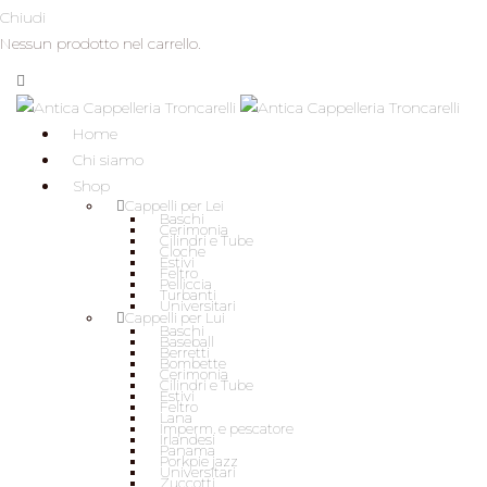
Chiudi
Nessun prodotto nel carrello.
Home
Chi siamo
Shop
Cappelli per Lei
Baschi
Cerimonia
Cilindri e Tube
Cloche
Estivi
Feltro
Pelliccia
Turbanti
Universitari
Cappelli per Lui
Baschi
Baseball
Berretti
Bombette
Cerimonia
Cilindri e Tube
Estivi
Feltro
Lana
Imperm. e pescatore
Irlandesi
Panama
Porkpie jazz
Universitari
Zuccotti