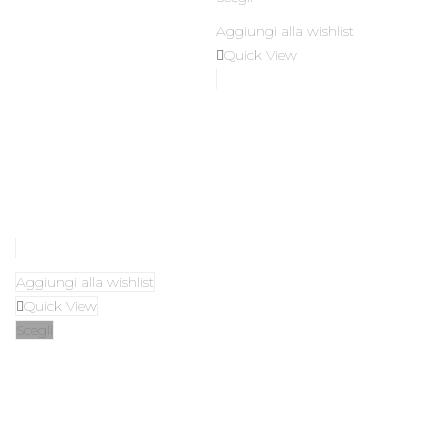
originale
attuale
Aggiungi alla wishlist
era:
è:
Quick View
250,00€.
184,00€.
Aggiungi alla wishlist
Quick View
Scegli