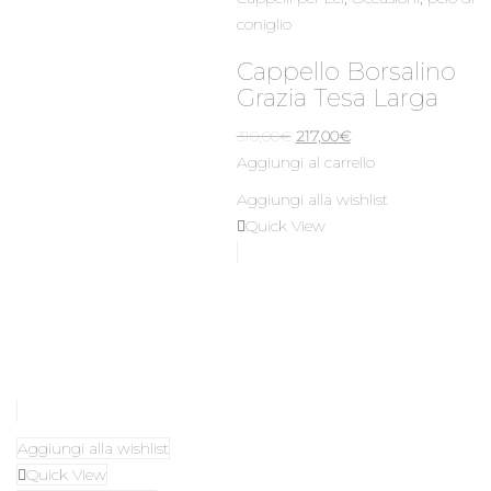
coniglio
Cappello Borsalino
Grazia Tesa Larga
Il
Il
310,00
€
217,00
€
prezzo
prezzo
Aggiungi al carrello
originale
attuale
Aggiungi alla wishlist
era:
è:
Quick View
310,00€.
217,00€.
Aggiungi alla wishlist
Quick View