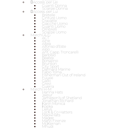
Access. per Lei
Guanti Donna
Sciarpe Donna
Access. per Lui
Bretelle
Cinture Uomo
Cravatte
Giacche Uomo
Guanti Uomo
Ombrelli
Sciarpe Uomo
Marchi A-G
ACT
Aine
Altea
Alfonso d’Este
Alpo
Ant. Capp. Troncarelli
Barbisio
Beatex
Borsalino
Brunton
City Sport
Dalmard Marine
Fabio Toma
Fisherman Out of Ireland
Fuuxxi
Gallo
Grevi
Guerra
Marchi H-M
Hanna Hats
Jaipur
Jamieson’s of Shetland
Jonathan Richard
Karin Monica
Kopka
Lierys
Lock & Co Hatters
Mad4Hats
Magee
Marzi Firenze
McKernan
Mhudi