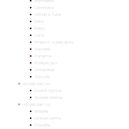
Bombette
Cerimonia
Cilindri e Tube
Estivi
Feltro
Lana
Imperm. e pescatore
Irlandesi
Panama
Porkpie jazz
Universitari
Zuccotti
Access. per Lei
Guanti Donna
Sciarpe Donna
Access. per Lui
Bretelle
Cinture Uomo
Cravatte