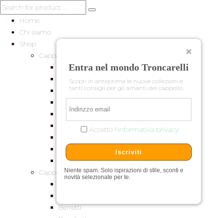
Home
Chi siamo
Shop
Cappelli per Lei
Entra nel mondo Troncarelli
Baschi
Cerimonia
Scopri in anteprima le nuove collezioni e
tanti consigli per gli amanti del cappello.
Cilindri e Tube
Cloche
Estivi
Feltro
Accetto l'
informativa privacy
Pelliccia
Turbanti
Iscriviti
Universitari
Niente spam. Solo ispirazioni di stile, sconti e
Cappelli per Lui
novità selezionate per te.
Baschi
Baseball
Berretti