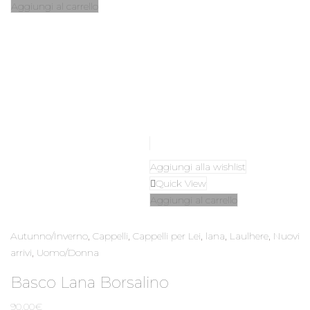
Aggiungi al carrello
Aggiungi alla wishlist
Quick View
Aggiungi al carrello
Autunno/Inverno
,
Cappelli
,
Cappelli per Lei
,
lana
,
Laulhere
,
Nuovi
arrivi
,
Uomo/Donna
Basco Lana Borsalino
90,00
€