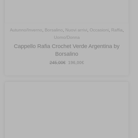
Autunno/Inverno
,
Borsalino
,
Nuovi arrivi
,
Occasioni
,
Raffia
,
Uomo/Donna
Cappello Rafia Crochet Verde Argentina by
Borsalino
Il
Il
245,00
€
196,00
€
prezzo
prezzo
originale
attuale
era:
è:
245,00€.
196,00€.