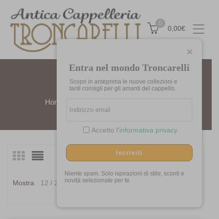
0
0,00
€
Entra nel mondo Troncarelli
Scopri in anteprima le nuove collezioni e
ARROTOLABILE
tanti consigli per gli amanti del cappello.
Home
Prodotti taggati “Arrotolabile”
Accetto l'
informativa privacy
Iscriviti
Visualizzazione di 9 risultati
Ordina
in
Niente spam. Solo ispirazioni di stile, sconti e
Ordina in base al più
novità selezionate per te.
Mostra
12
24
36
base
recente
al
più