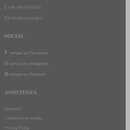
+39 (06) 6879320
info@troncarelli.it
SOCIAL
cercaci su Facebook
cercaci su Instagram
cercaci su Pinterest
ASSISTENZA
Supporto
Condizioni di vendita
Privacy Policy