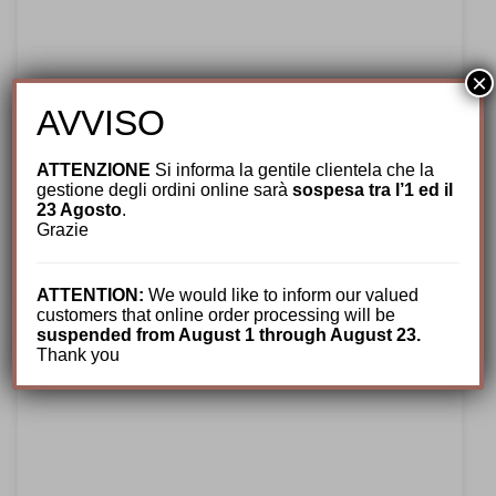
×
AVVISO
ATTENZIONE
Si informa la gentile clientela che la
Borsalino
,
Cappelli per Lui
,
Estivi Uomo
,
Nuovi arrivi
,
Paglia
gestione degli ordini online sarà
sospesa tra l’1 ed il
Cappello Raffia Crochet Argentina by
23 Agosto
.
Borsalino.1
Grazie
245,00
€
ATTENTION:
We would like to inform our valued
customers that online order processing will be
suspended from August 1 through August 23.
Thank you