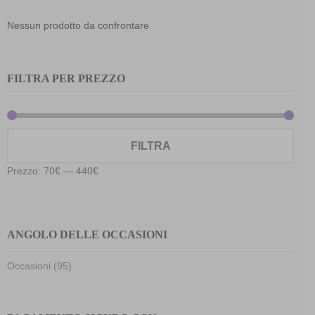
Nessun prodotto da confrontare
FILTRA PER PREZZO
Prez
Prez
FILTRA
Min
Max
Prezzo:
70€
—
440€
ANGOLO DELLE OCCASIONI
Occasioni (95)