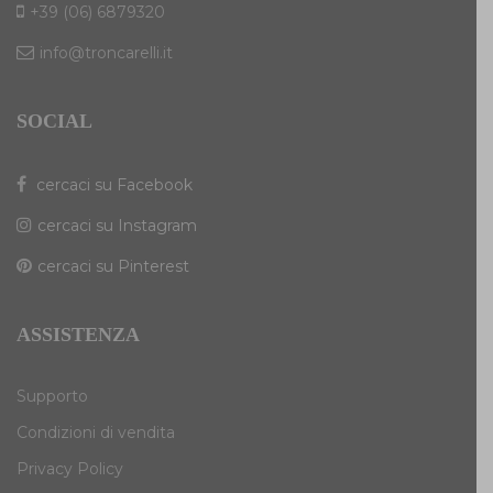
+39 (06) 6879320
info@troncarelli.it
SOCIAL
cercaci su Facebook
cercaci su Instagram
cercaci su Pinterest
ASSISTENZA
Supporto
Condizioni di vendita
Privacy Policy