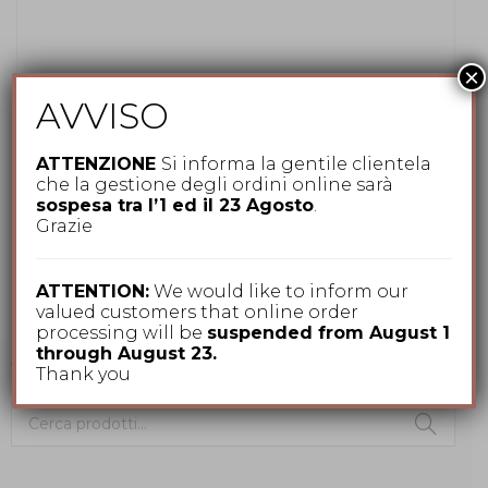
×
AVVISO
ATTENZIONE
Si informa la gentile clientela
Cappelli per Lui
,
Lana
,
Nuovi arrivi
,
Stetson
che la gestione degli ordini online sarà
Cappello Traveller woolfelt by Stetson
sospesa tra l’1 ed il 23 Agosto
.
Grazie
149,00
€
ATTENTION:
We would like to inform our
valued customers that online order
processing will be
suspended from August 1
through August 23.
CERCA TRA I NOSTRI PRODOTTI
Thank you
Cerca: