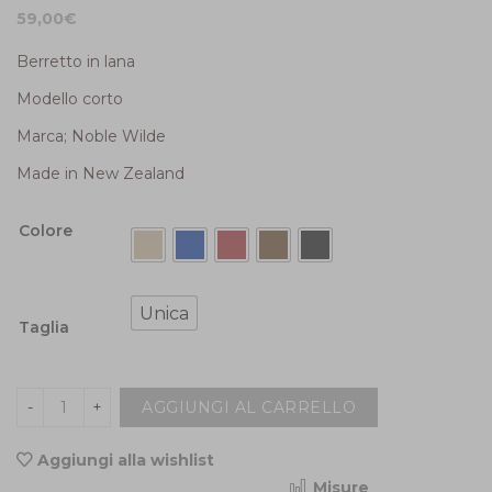
59,00
€
Berretto in lana
Modello corto
Marca; Noble Wilde
Made in New Zealand
Colore
Unica
Taglia
AGGIUNGI AL CARRELLO
Aggiungi alla wishlist
Misure
<i class="icon-shuffle"></i>Compara