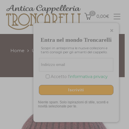
0
0,00
€
Entra nel mondo Troncarelli
Scopri in anteprima le nuove collezioni e
Home
Uomo/Donna
Autunno/Inverno
tanti consigli per gli amanti del cappello.
Zuccotto Lana Bronx
Accetto l'
informativa privacy
Iscriviti
Niente spam. Solo ispirazioni di stile, sconti e
novità selezionate per te.