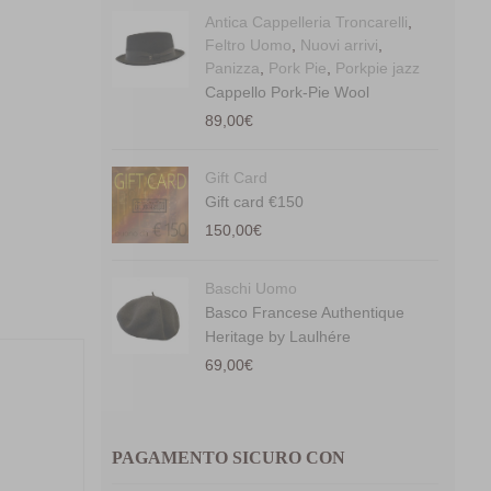
Antica Cappelleria Troncarelli
,
Feltro Uomo
,
Nuovi arrivi
,
Panizza
,
Pork Pie
,
Porkpie jazz
Cappello Pork-Pie Wool
89,00
€
Gift Card
Gift card €150
150,00
€
Baschi Uomo
Basco Francese Authentique
Heritage by Laulhére
69,00
€
PAGAMENTO SICURO CON