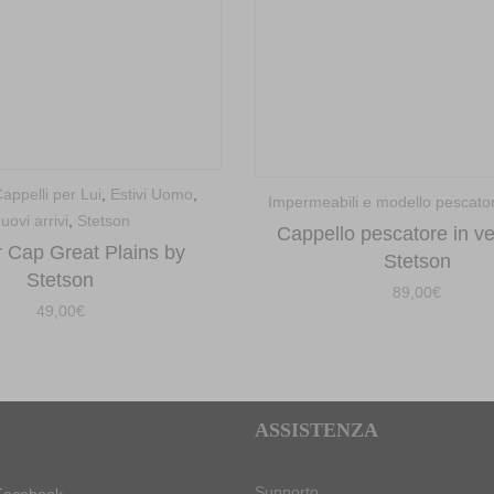
appelli per Lui
,
Estivi Uomo
,
Impermeabili e modello pescato
uovi arrivi
,
Stetson
Cappello pescatore in ve
r Cap Great Plains by
Stetson
Stetson
89,00
€
49,00
€
ASSISTENZA
Supporto