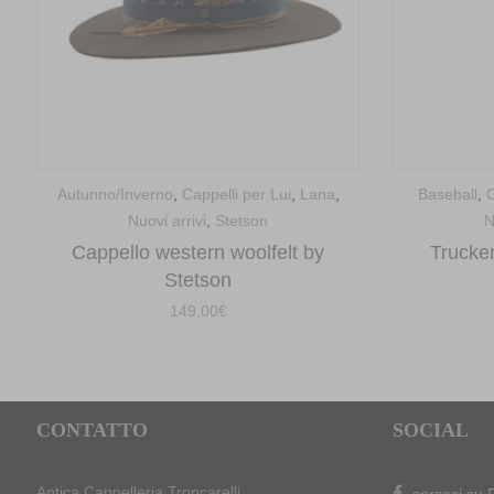
Autunno/Inverno
,
Cappelli per Lui
,
Lana
,
Baseball
,
C
Nuovi arrivi
,
Stetson
N
Cappello western woolfelt by
Trucke
Stetson
149,00
€
CONTATTO
SOCIAL
Antica Cappelleria Troncarelli