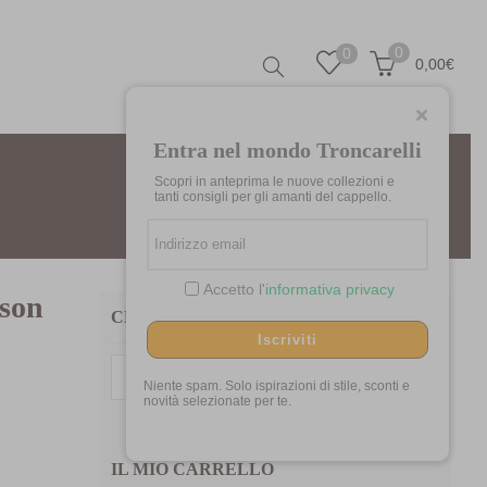
0
0
0,00
€
Entra nel mondo Troncarelli
Scopri in anteprima le nuove collezioni e
tanti consigli per gli amanti del cappello.
Accetto l'
informativa privacy
tson
CERCA TRA I NOSTRI PRODOTTI
Iscriviti
Cerca:
Niente spam. Solo ispirazioni di stile, sconti e
novità selezionate per te.
IL MIO CARRELLO
mpara