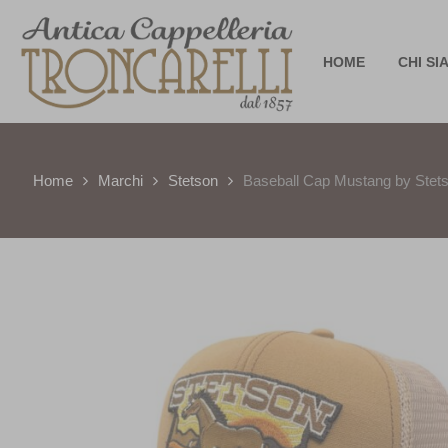
HOME
CHI SI
Home
Marchi
Stetson
Baseball Cap Mustang by Stet