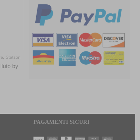
Baseball
,
Nuovi arrivi
,
Stetson
re
,
Stetson
Stetson Trucker Cap Vintage
lluto by
Racing
59,00
€
PAGAMENTI SICURI