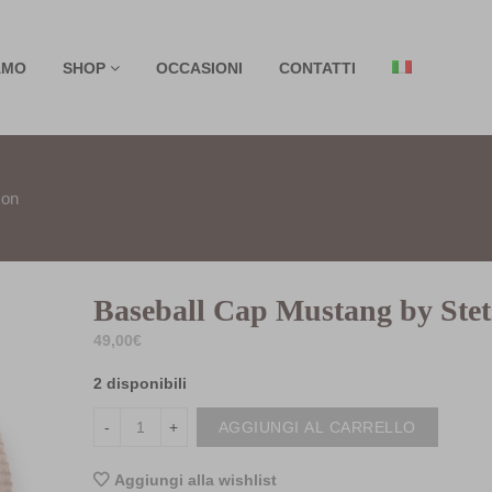
AMO
SHOP
OCCASIONI
CONTATTI
son
Baseball Cap Mustang by Ste
49,00
€
2 disponibili
AGGIUNGI AL CARRELLO
Aggiungi alla wishlist
<i class="icon-shuffle"></i>Co