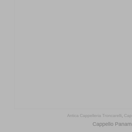
Antica Cappelleria Troncarelli
,
Capp
Cappello Panama 