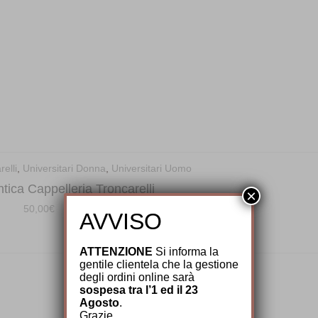
elli
,
Universitari Donna
,
Universitari Uomo
tica Cappelleria Troncarelli
×
50,00
€
AVVISO
ATTENZIONE
Si informa la
gentile clientela che la gestione
degli ordini online sarà
sospesa tra l’1 ed il 23
Agosto
.
Grazie