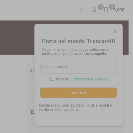
0
0
0,00
€
Entra nel mondo Troncarelli
Scopri in anteprima le nuove collezioni e
tanti consigli per gli amanti del cappello.
CERCA TRA I NOSTRI PRODOTTI
Accetto l'
informativa privacy
Cerca:
Iscriviti
Niente spam. Solo ispirazioni di stile, sconti e
novità selezionate per te.
IL MIO CARRELLO