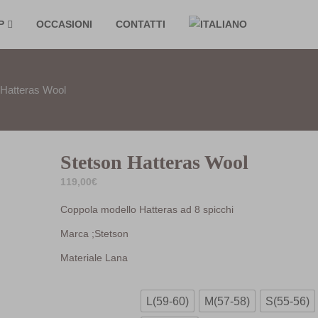
P
OCCASIONI
CONTATTI
 Hatteras Wool
Stetson Hatteras Wool
119,00
€
Coppola modello Hatteras ad 8 spicchi
Marca ;Stetson
Materiale Lana
L(59-60)
M(57-58)
S(55-56)