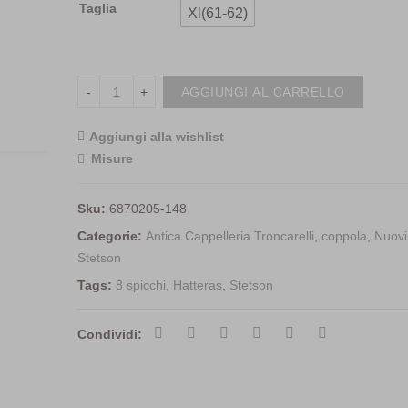
Taglia
Xl(61-62)
AGGIUNGI AL CARRELLO
Aggiungi alla wishlist
<i class="icon-shuffle"></i>Com
Misure
Sku:
6870205-148
Categorie:
Antica Cappelleria Troncarelli
,
coppola
,
Nuovi 
Stetson
Tags:
8 spicchi
,
Hatteras
,
Stetson
Condividi: