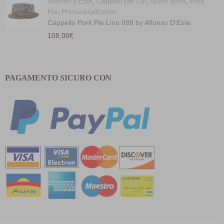
Alfonso d'Este
,
Cappelli per Lui
,
Nuovi arrivi
,
Pork
Pie
,
Primavera/Estate
Cappello Pork Pie Lino 088 by Alfonso D’Este
108,00
€
PAGAMENTO SICURO CON