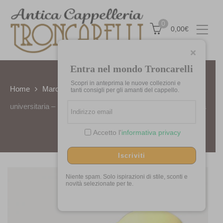
0
0,00
€
Entra nel mondo Troncarelli
Scopri in anteprima le nuove collezioni e
Home
Marchi
Antica Cappelleria Troncarelli
Feluca
tanti consigli per gli amanti del cappello.
universitaria – Economia e Commercio – Statistica by Antica
Cappelleria Troncarelli
Accetto l'
informativa privacy
Iscriviti
Niente spam. Solo ispirazioni di stile, sconti e
novità selezionate per te.