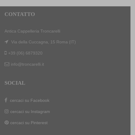
CONTATTO
Antica Cappelleria Troncarelli
Via della Cuccagna, 15 Roma (IT)
+39 (06) 6879320
info@troncarelli.it
SOCIAL
cercaci su Facebook
cercaci su Instagram
cercaci su Pinterest