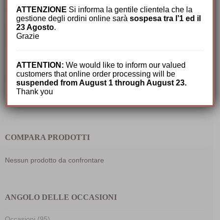
CERCA TRA I NOSTRI PRODOTTI
ATTENZIONE
Si informa la gentile clientela che la
gestione degli ordini online sarà
sospesa tra l’1 ed il
23 Agosto
.
Cerca:
Grazie
ATTENTION:
We would like to inform our valued
customers that online order processing will be
IL MIO CARRELLO
suspended from August 1 through August 23.
Thank you
Nessun prodotto nel carrello.
COMPARA PRODOTTI
Nessun prodotto da confrontare
ANGOLO DELLE OCCASIONI
Occasioni (95)