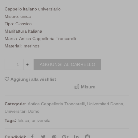
Cappello italiano universiario
Misure: unica
Tipo: Classico
Manifattura Italiana
Marca: Antica Cappelleria Troncarelli
Materiali: merinos
AGGIUNGI AL CARRELLO
Aggiungi alla wishlist
Misure
<i class="icon-shuffle"></i>Compara
Categorie:
Antica Cappelleria Troncarelli
,
Universitari Donna
,
Universitari Uomo
Tags:
feluca
,
universita
Condividi: