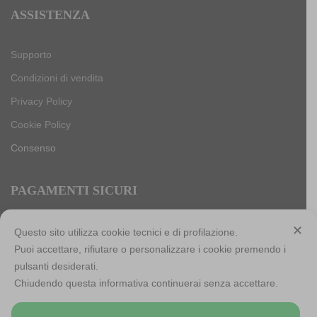
ASSISTENZA
Supporto
Condizioni di vendita
Privacy Policy
Cookie Policy
Consenso
PAGAMENTI SICURI
✕
Questo sito utilizza cookie tecnici e di profilazione.
Puoi accettare, rifiutare o personalizzare i cookie premendo i
Antica Cappelleria Troncarelli s.r.l. a socio unico
pulsanti desiderati.
Codice Fiscale, Iscrizione registro imprese di Roma e Partita
Chiudendo questa informativa continuerai senza accettare.
IVA: 05803741007
Numero R.E.A: RM-923484