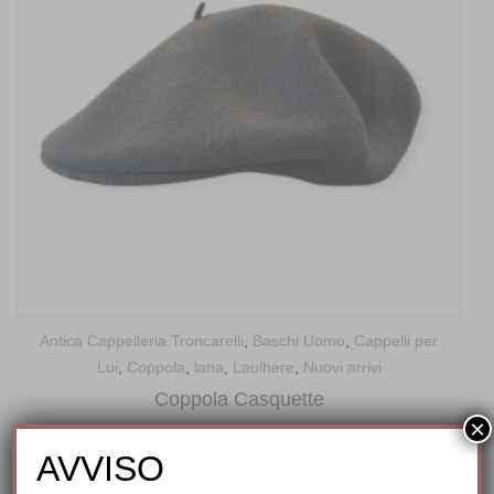
Antica Cappelleria Troncarelli
,
Baschi Uomo
,
Cappelli per
Lui
,
Coppola
,
lana
,
Laulhere
,
Nuovi arrivi
Coppola Casquette
×
79,00
€
AVVISO