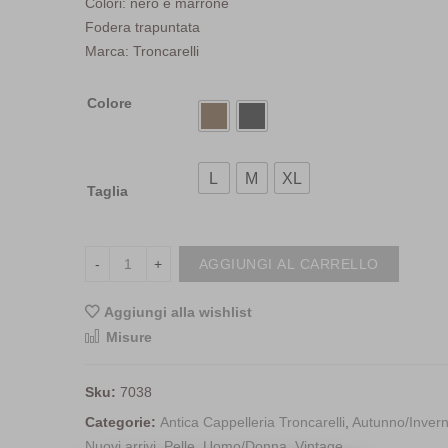
Colori: nero e marrone
Fodera trapuntata
Marca: Troncarelli
Colore
L
M
XL
Taglia
AGGIUNGI AL CARRELLO
Aggiungi alla wishlist
<i class="icon-shuffle"></i>Co
Misure
Sku:
7038
Categorie:
Antica Cappelleria Troncarelli
,
Autunno/Inver
Nuovi arrivi
,
Pelle
,
Uomo/Donna
,
Vintage