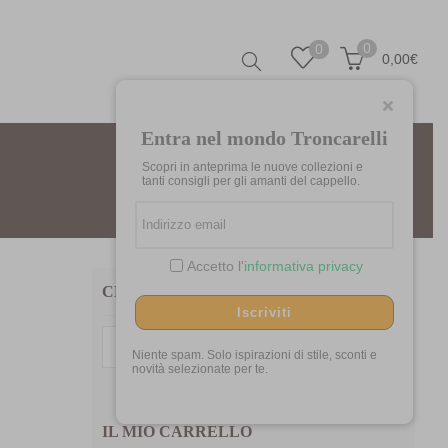
0
0
0,00
€
Entra nel mondo Troncarelli
Scopri in anteprima le nuove collezioni e
tanti consigli per gli amanti del cappello.
Accetto l'
informativa privacy
CERCA TRA I NOSTRI PRODOTTI
Iscriviti
Cerca:
Niente spam. Solo ispirazioni di stile, sconti e
novità selezionate per te.
IL MIO CARRELLO