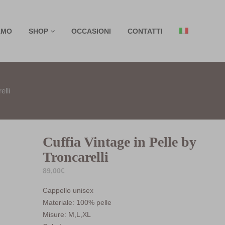
AMO
SHOP
OCCASIONI
CONTATTI
elli
Cuffia Vintage in Pelle by
Troncarelli
89,00
€
Cappello unisex
Materiale: 100% pelle
Misure: M,L,XL