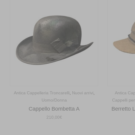
Antica Cappelleria Troncarelli
,
Nuovi arrivi
,
Antica Cap
Uomo/Donna
Cappelli per
Cappello Bombetta A
Berretto 
210,00
€