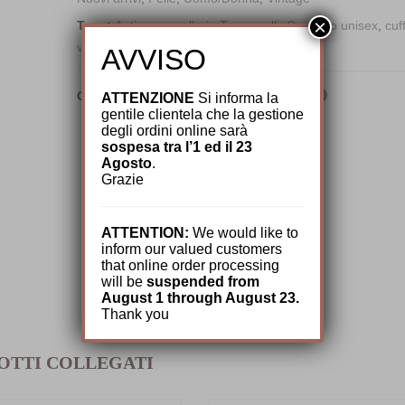
×
Tags:
Antica cappelleria Troncarelli
,
Cappello unisex
,
cuf
vintage
AVVISO
Condividi:
ATTENZIONE
Si informa la
gentile clientela che la gestione
degli ordini online sarà
sospesa tra l’1 ed il 23
Agosto
.
Grazie
ATTENTION:
We would like to
inform our valued customers
that online order processing
will be
suspended from
August 1 through August 23.
Thank you
OTTI COLLEGATI