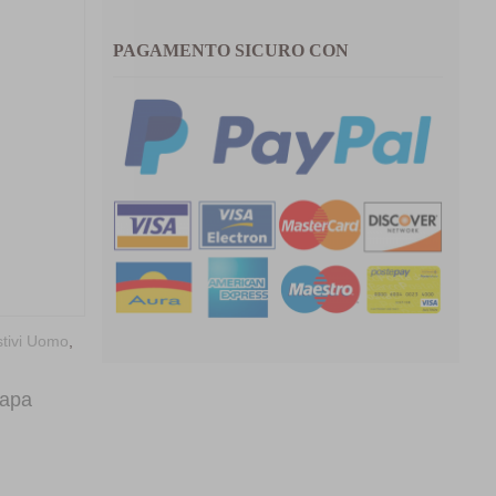
PAGAMENTO SICURO CON
stivi Uomo
,
Antica Cappelleria Troncarelli
,
Cappelli per
Lei
,
Nuovi arrivi
,
Yesey
napa
Cappello New Tuba
120,00
€