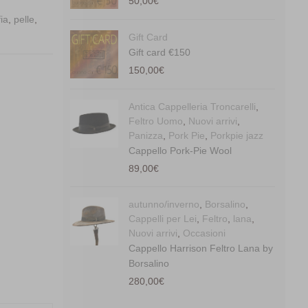
50,00
€
fia
,
pelle
,
Gift Card
Gift card €150
150,00
€
Antica Cappelleria Troncarelli
,
Feltro Uomo
,
Nuovi arrivi
,
Panizza
,
Pork Pie
,
Porkpie jazz
Cappello Pork-Pie Wool
89,00
€
autunno/inverno
,
Borsalino
,
Cappelli per Lei
,
Feltro
,
lana
,
Nuovi arrivi
,
Occasioni
Cappello Harrison Feltro Lana by
Borsalino
280,00
€