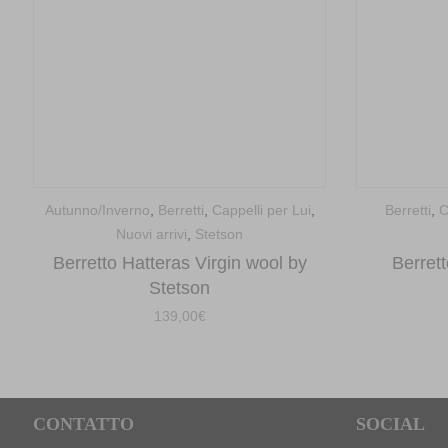
Autunno/Inverno
,
Berretti
,
Cappelli per Lui
,
Berretti
,
C
Nuovi arrivi
,
Stetson
Berretto Hatteras Virgin wool by
Berrett
Stetson
139,00
€
CONTATTO
SOCIAL