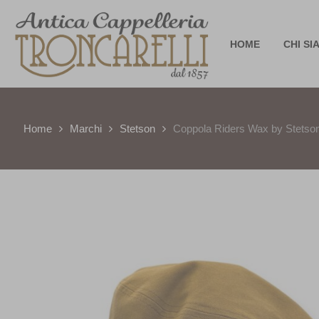
HOME
CHI SI
Home
Marchi
Stetson
Coppola Riders Wax by Stetso