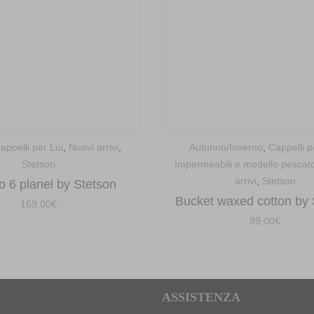
appelli per Lui
,
Nuovi arrivi
,
Autunno/Inverno
,
Cappelli p
Stetson
Impermeabili e modello pescat
arrivi
,
Stetson
o 6 planel by Stetson
Bucket waxed cotton by 
169,00
€
99,00
€
ASSISTENZA