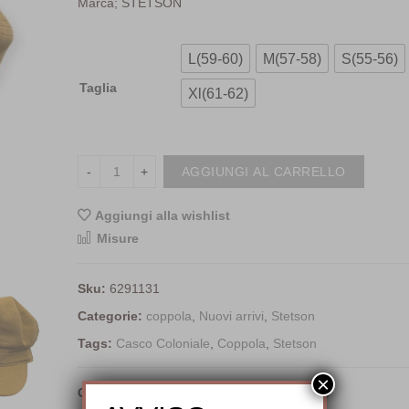
Marca; STETSON
L(59-60)
M(57-58)
S(55-56)
Taglia
Xl(61-62)
AGGIUNGI AL CARRELLO
Aggiungi alla wishlist
<i class="icon-shuffle"></i>Co
Misure
Sku:
6291131
Categorie:
coppola
,
Nuovi arrivi
,
Stetson
Tags:
Casco Coloniale
,
Coppola
,
Stetson
×
Condividi: