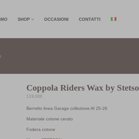
AMO
SHOP
OCCASIONI
CONTATTI
n
Coppola Riders Wax by Stets
119,00
€
Berretto linea Garage collezione AI 25-26
Materiale cotone cerato
Fodera cotone