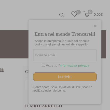
0
0
0,00
€
Entra nel mondo Troncarelli
Scopri in anteprima le nuove collezioni e
tanti consigli per gli amanti del cappello.
Accetto l'
informativa privacy
on
CERCA TRA I NOSTRI PRODOTTI
Iscriviti
Cerca:
Niente spam. Solo ispirazioni di stile, sconti e
novità selezionate per te.
IL MIO CARRELLO