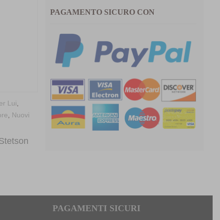
PAGAMENTO SICURO CON
er Lui
,
Cappelli per Lui
,
Estivi Uomo
,
Materiali
,
ore
,
Nuovi
Nuovi arrivi
,
Paglia
,
Stetson
Cappello Telida Toyo by Stetson
Stetson
119,00
€
PAGAMENTI SICURI