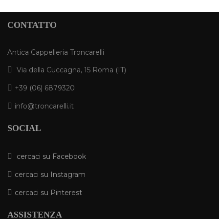
CONTATTO
Antica Cappelleria Troncarelli
Via della Cuccagna, 15 Roma (IT)
+39 (06) 6879320
info@troncarelli.it
SOCIAL
cercaci su Facebook
cercaci su Instagram
cercaci su Pinterest
ASSISTENZA