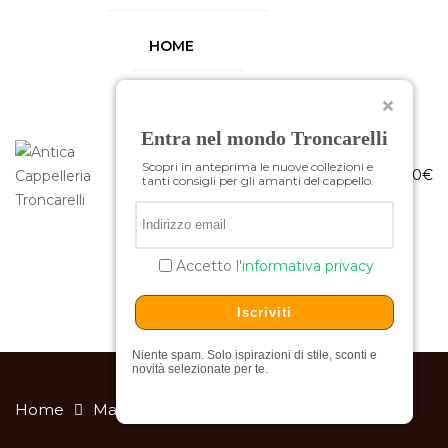
HOME
CHI SIAMO
Entra nel mondo Troncarelli
SHOP
0
0
Scopri in anteprima le nuove collezioni e
0,00
€
tanti consigli per gli amanti del cappello.
OCCASIONI
CONTATTI
Accetto l'
informativa privacy
Iscriviti
Niente spam. Solo ispirazioni di stile, sconti e
novità selezionate per te.
Home
Materiali
lana
Coppola Lana Bullet