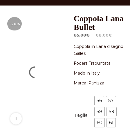
Coppola Lana
-20%
Bullet
Il
Il
85,00
€
68,00
€
prezzo
prezz
Coppola in Lana disegno
originale
attua
Galles
era:
è:
85,00€.
68,00
Fodera Trapuntata
Made in Italy
Marca ;Panizza
56
57
58
59
Taglia
60
61