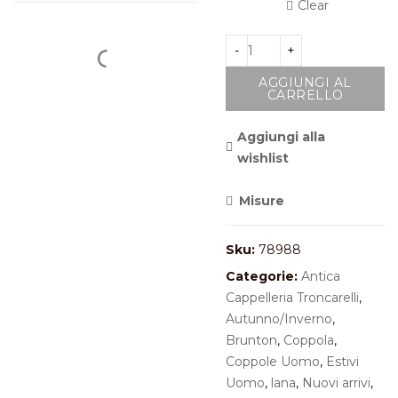
Clear
AGGIUNGI AL
CARRELLO
Aggiungi alla
wishlist
<i class="icon-shuffle"></i>Co
Misure
Sku:
78988
Categorie:
Antica
Cappelleria Troncarelli
,
Autunno/Inverno
,
Brunton
,
Coppola
,
Coppole Uomo
,
Estivi
Uomo
,
lana
,
Nuovi arrivi
,