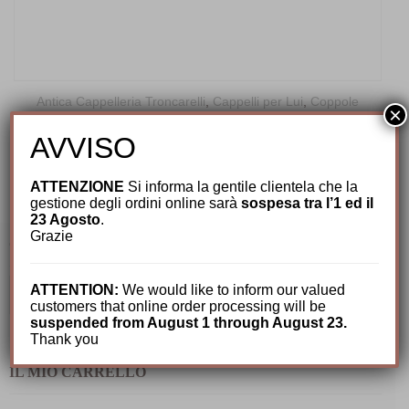
Antica Cappelleria Troncarelli
,
Cappelli per Lui
,
Coppole
×
Uomo
,
Estivi Uomo
,
Lino
,
Nuovi arrivi
AVVISO
Coppola Duck Lino by Troncarelli
75,00
€
ATTENZIONE
Si informa la gentile clientela che la
gestione degli ordini online sarà
sospesa tra l’1 ed il
23 Agosto
.
Grazie
CERCA TRA I NOSTRI PRODOTTI
Cerca:
ATTENTION:
We would like to inform our valued
customers that online order processing will be
suspended from August 1 through August 23.
Thank you
IL MIO CARRELLO