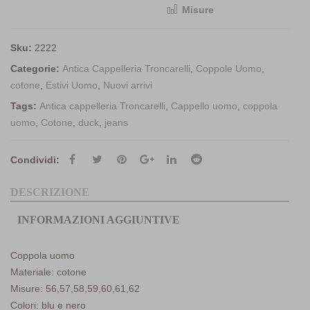
Misure
<i class="icon-shuffle"></i>Compara
Sku:
2222
Categorie:
Antica Cappelleria Troncarelli
,
Coppole Uomo
,
cotone
,
Estivi Uomo
,
Nuovi arrivi
Tags:
Antica cappelleria Troncarelli
,
Cappello uomo
,
coppola
uomo
,
Cotone
,
duck
,
jeans
Condividi:
DESCRIZIONE
INFORMAZIONI AGGIUNTIVE
Coppola uomo
Materiale: cotone
Misure: 56,57,58,59,60,61,62
Colori: blu e nero