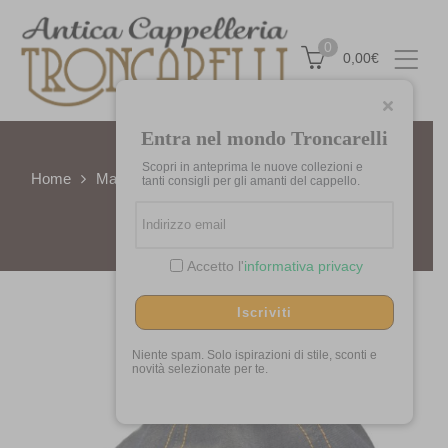
0
0,00
€
Entra nel mondo Troncarelli
Scopri in anteprima le nuove collezioni e
Home
Materiali
cotone
Coppola Duck Jeans by
tanti consigli per gli amanti del cappello.
Troncarelli
Accetto l'
informativa privacy
Iscriviti
Niente spam. Solo ispirazioni di stile, sconti e
novità selezionate per te.