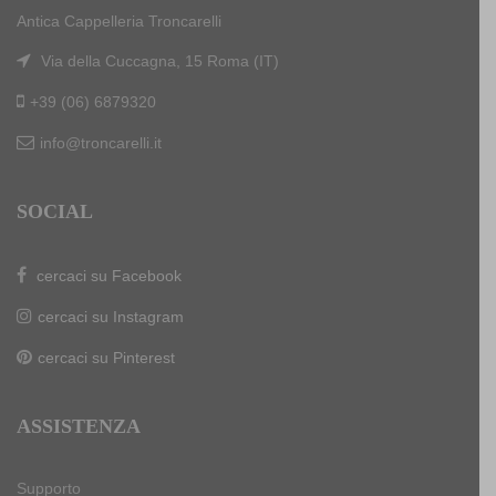
Antica Cappelleria Troncarelli
Via della Cuccagna, 15 Roma (IT)
+39 (06) 6879320
info@troncarelli.it
SOCIAL
cercaci su Facebook
cercaci su Instagram
cercaci su Pinterest
ASSISTENZA
Supporto