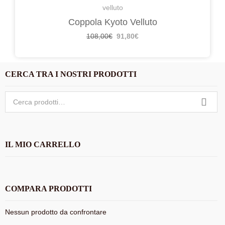
velluto
Coppola Kyoto Velluto
Il
Il
108,00
€
91,80
€
prezzo
prezzo
originale
attuale
era:
è:
CERCA TRA I NOSTRI PRODOTTI
108,00€.
91,80€.
Cerca:
IL MIO CARRELLO
COMPARA PRODOTTI
Nessun prodotto da confrontare