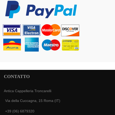
CONTATTO
Antica Cappelleria Troncarelli
Via della Cuccagna, 15 Roma (IT)
+39 (06) 6879320