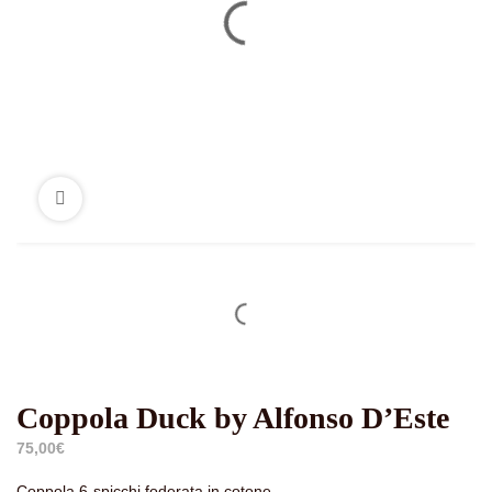
Coppola Duck by Alfonso D’Este
75,00
€
Coppola 6-spicchi foderata in cotone .