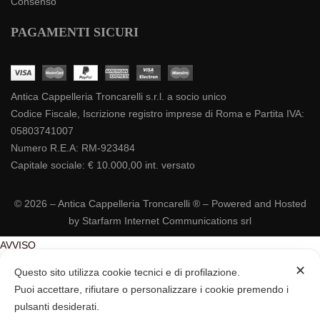
Consenso
PAGAMENTI SICURI
Antica Cappelleria Troncarelli s.r.l. a socio unico
Codice Fiscale, Iscrizione registro imprese di Roma e Partita IVA:
05803741007
Numero R.E.A: RM-923484
Capitale sociale: € 10.000,00 int. versato
©
2026 – Antica Cappelleria Troncarelli ® – Powered and Hosted
by
Starfarm Internet Communications srl
AVVISO
ATTENZIONE
Si informa la gentile clientela che la gestione degli ordini
✕
Questo sito utilizza cookie tecnici e di profilazione.
online sarà
sospesa tra l’1 ed il 23 Agosto
.
Puoi accettare, rifiutare o personalizzare i cookie premendo i
Grazie
pulsanti desiderati.