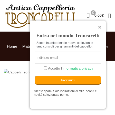
0
0,00
€
Entra nel mondo Troncarelli
Scopri in anteprima le nuove collezioni e
Home
Materiali
lana
Coppola Duck by Alfonso D’Este
tanti consigli per gli amanti del cappello.
Accetto l'
informativa privacy
Iscriviti
Niente spam. Solo ispirazioni di stile, sconti e
novità selezionate per te.