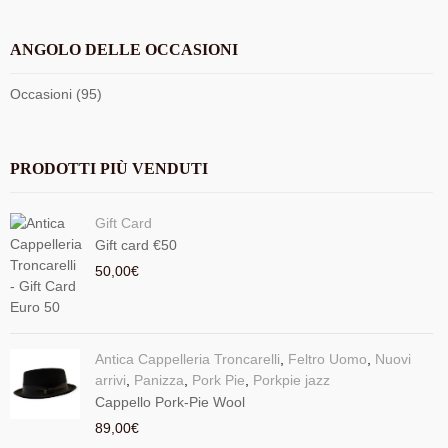
ANGOLO DELLE OCCASIONI
Occasioni (95)
PRODOTTI PIÙ VENDUTI
Gift Card
Gift card €50
50,00
€
Antica Cappelleria Troncarelli
,
Feltro Uomo
,
Nuovi
arrivi
,
Panizza
,
Pork Pie
,
Porkpie jazz
Cappello Pork-Pie Wool
89,00
€