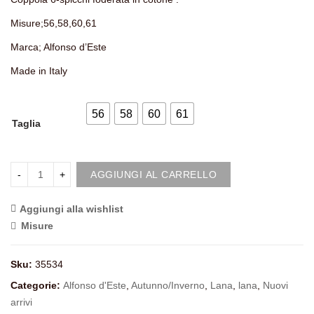
Misure;56,58,60,61
Marca; Alfonso d’Este
Made in Italy
56
58
60
61
Taglia
AGGIUNGI AL CARRELLO
Aggiungi alla wishlist
<i class="icon-shuffle"></i>Compara
Misure
Sku:
35534
Categorie:
Alfonso d'Este
,
Autunno/Inverno
,
Lana
,
lana
,
Nuovi
arrivi